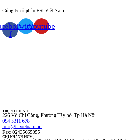
Công ty cổ phần FSI Việt Nam
acebook-
Twitter
Youtube
f
TRỤ SỞ CHÍNH
226 Võ Chí Công, Phường Tây hồ, Tp Hà Nội
094 3311 678
info@fsivietnam.net
Fax: 02435665855
CHI NHÁNH HCM