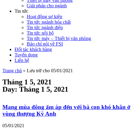
Thiết bị máy văn phòng
Giải pháp cho ngành
Tin tức
Hoạt động sự kiện
Tin tức ngành hóa chất
Tin tức ngành điện
Tin tức nội bộ
Tin tức máy – Thiết bị văn phòng
Báo chí nói về FSI
Đối tác khách hàng
Tuyển dụng
Liên hệ
Trang chủ
»
Lưu trữ cho 05/01/2021
Tháng 1 5, 2021
Day: Tháng 1 5, 2021
Mang mùa đông ấm áp đến với bà con khó khăn ở
vùng thượng Kỳ Anh
05/01/2021