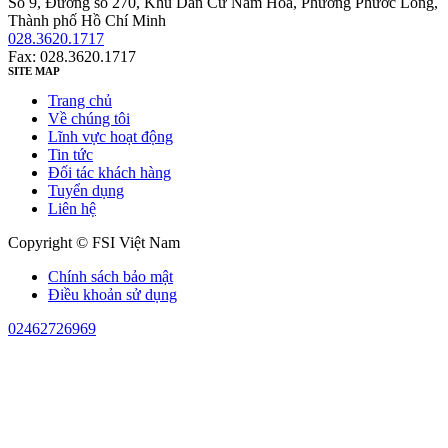
Số 9, Đường số 270, Khu Dân Cư Nam Hòa, Phường Phước Long,
Thành phố Hồ Chí Minh
028.3620.1717
Fax: 028.3620.1717
SITE MAP
Trang chủ
Về chúng tôi
Lĩnh vực hoạt động
Tin tức
Đối tác khách hàng
Tuyển dụng
Liên hệ
Copyright © FSI Việt Nam
Chính sách bảo mật
Điều khoản sử dụng
02462726969