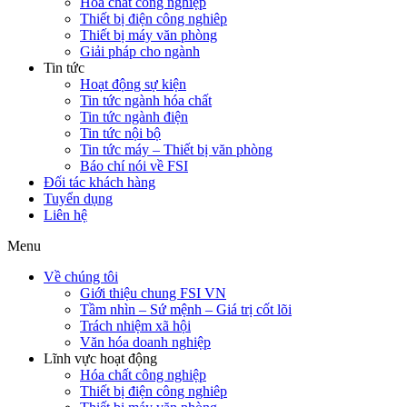
Hóa chất công nghiệp
Thiết bị điện công nghiêp
Thiết bị máy văn phòng
Giải pháp cho ngành
Tin tức
Hoạt động sự kiện
Tin tức ngành hóa chất
Tin tức ngành điện
Tin tức nội bộ
Tin tức máy – Thiết bị văn phòng
Báo chí nói về FSI
Đối tác khách hàng
Tuyển dụng
Liên hệ
Menu
Về chúng tôi
Giới thiệu chung FSI VN
Tầm nhìn – Sứ mệnh – Giá trị cốt lõi
Trách nhiệm xã hội
Văn hóa doanh nghiệp
Lĩnh vực hoạt động
Hóa chất công nghiệp
Thiết bị điện công nghiêp