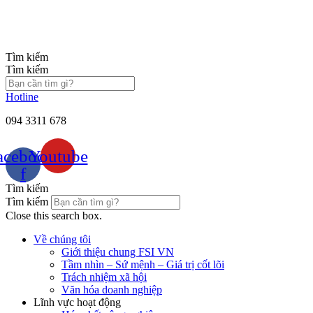
Chuyển
đến
nội
dung
Tìm kiếm
Tìm kiếm
Hotline
094 3311 678
acebook-
Youtube
f
Tìm kiếm
Tìm kiếm
Close this search box.
Về chúng tôi
Giới thiệu chung FSI VN
Tầm nhìn – Sứ mệnh – Giá trị cốt lõi
Trách nhiệm xã hội
Văn hóa doanh nghiệp
Lĩnh vực hoạt động