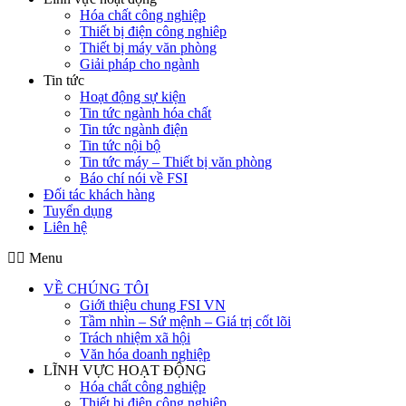
Hóa chất công nghiệp
Thiết bị điện công nghiêp
Thiết bị máy văn phòng
Giải pháp cho ngành
Tin tức
Hoạt động sự kiện
Tin tức ngành hóa chất
Tin tức ngành điện
Tin tức nội bộ
Tin tức máy – Thiết bị văn phòng
Báo chí nói về FSI
Đối tác khách hàng
Tuyển dụng
Liên hệ
Menu
VỀ CHÚNG TÔI
Giới thiệu chung FSI VN
Tầm nhìn – Sứ mệnh – Giá trị cốt lõi
Trách nhiệm xã hội
Văn hóa doanh nghiệp
LĨNH VỰC HOẠT ĐỘNG
Hóa chất công nghiệp
Thiết bị điện công nghiêp