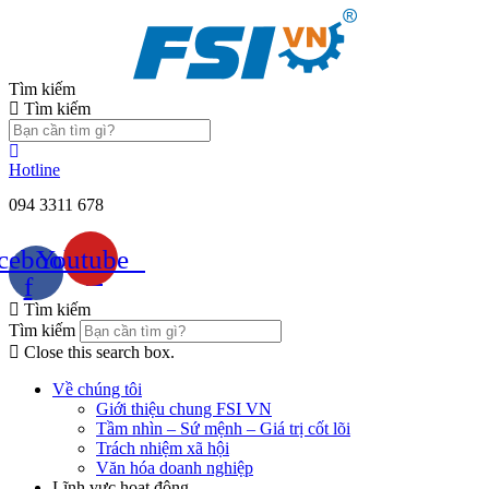
Chuyển
đến
nội
dung
Tìm kiếm
Tìm kiếm
Hotline
094 3311 678
cebook-
Youtube
f
Tìm kiếm
Tìm kiếm
Close this search box.
Về chúng tôi
Giới thiệu chung FSI VN
Tầm nhìn – Sứ mệnh – Giá trị cốt lõi
Trách nhiệm xã hội
Văn hóa doanh nghiệp
Lĩnh vực hoạt động