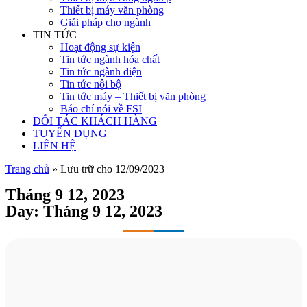
Thiết bị máy văn phòng
Giải pháp cho ngành
TIN TỨC
Hoạt động sự kiện
Tin tức ngành hóa chất
Tin tức ngành điện
Tin tức nội bộ
Tin tức máy – Thiết bị văn phòng
Báo chí nói về FSI
ĐỐI TÁC KHÁCH HÀNG
TUYỂN DỤNG
LIÊN HỆ
Trang chủ
»
Lưu trữ cho 12/09/2023
Tháng 9 12, 2023
Day: Tháng 9 12, 2023