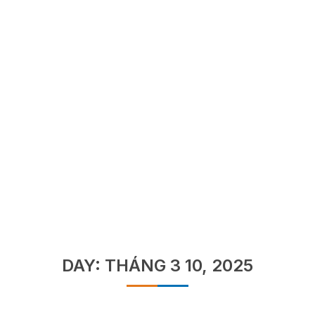
TRANG CHỦ
»
LƯU TRỮ CHO 10/03/2025
Tháng 3 10, 2025
DAY: THÁNG 3 10, 2025