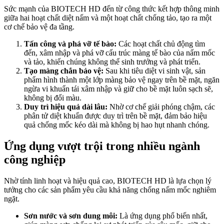
Sức mạnh của BIOTECH HD đến từ công thức kết hợp thông minh
giữa hai hoạt chất diệt nấm và một hoạt chất chống tảo, tạo ra một
cơ chế bảo vệ đa tầng.
Tấn công và phá vỡ tế bào:
Các hoạt chất chủ động tìm
đến, xâm nhập và phá vỡ cấu trúc màng tế bào của nấm mốc
và tảo, khiến chúng không thể sinh trưởng và phát triển.
Tạo màng chắn bảo vệ:
Sau khi tiêu diệt vi sinh vật, sản
phẩm hình thành một lớp màng bảo vệ ngay trên bề mặt, ngăn
ngừa vi khuẩn tái xâm nhập và giữ cho bề mặt luôn sạch sẽ,
không bị đổi màu.
Duy trì hiệu quả dài lâu:
Nhờ cơ chế giải phóng chậm, các
phân tử diệt khuẩn được duy trì trên bề mặt, đảm bảo hiệu
quả chống mốc kéo dài mà không bị hao hụt nhanh chóng.
Ứng dụng vượt trội trong nhiều ngành
công nghiệp
Nhờ tính linh hoạt và hiệu quả cao, BIOTECH HD là lựa chọn lý
tưởng cho các sản phẩm yêu cầu khả năng chống nấm mốc nghiêm
ngặt.
Sơn nước và sơn dung môi:
Là ứng dụng phổ biến nhất,