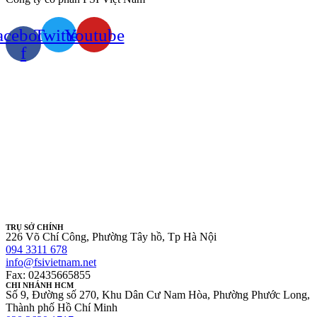
acebook-
Twitter
Youtube
f
TRỤ SỞ CHÍNH
226 Võ Chí Công, Phường Tây hồ, Tp Hà Nội
094 3311 678
info@fsivietnam.net
Fax: 02435665855
CHI NHÁNH HCM
Số 9, Đường số 270, Khu Dân Cư Nam Hòa, Phường Phước Long,
Thành phố Hồ Chí Minh