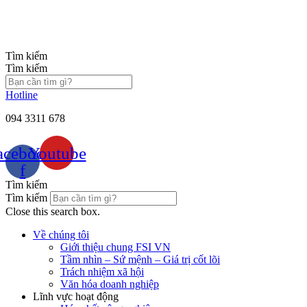
Chuyển
đến
nội
dung
Tìm kiếm
Tìm kiếm
Hotline
094 3311 678
acebook-
Youtube
f
Tìm kiếm
Tìm kiếm
Close this search box.
Về chúng tôi
Giới thiệu chung FSI VN
Tầm nhìn – Sứ mệnh – Giá trị cốt lõi
Trách nhiệm xã hội
Văn hóa doanh nghiệp
Lĩnh vực hoạt động