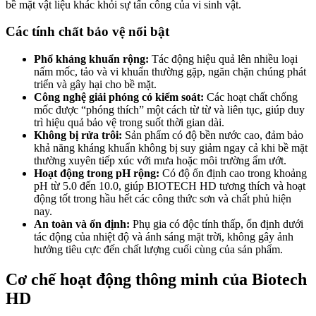
bề mặt vật liệu khác khỏi sự tấn công của vi sinh vật.
Các tính chất bảo vệ nổi bật
Phổ kháng khuẩn rộng:
Tác động hiệu quả lên nhiều loại
nấm mốc, tảo và vi khuẩn thường gặp, ngăn chặn chúng phát
triển và gây hại cho bề mặt.
Công nghệ giải phóng có kiểm soát:
Các hoạt chất chống
mốc được “phóng thích” một cách từ từ và liên tục, giúp duy
trì hiệu quả bảo vệ trong suốt thời gian dài.
Không bị rửa trôi:
Sản phẩm có độ bền nước cao, đảm bảo
khả năng kháng khuẩn không bị suy giảm ngay cả khi bề mặt
thường xuyên tiếp xúc với mưa hoặc môi trường ẩm ướt.
Hoạt động trong pH rộng:
Có độ ổn định cao trong khoảng
pH từ 5.0 đến 10.0, giúp BIOTECH HD tương thích và hoạt
động tốt trong hầu hết các công thức sơn và chất phủ hiện
nay.
An toàn và ổn định:
Phụ gia có độc tính thấp, ổn định dưới
tác động của nhiệt độ và ánh sáng mặt trời, không gây ảnh
hưởng tiêu cực đến chất lượng cuối cùng của sản phẩm.
Cơ chế hoạt động thông minh của Biotech
HD