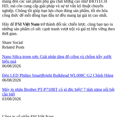
mang đến các sản phẩm phụ gia chất lượng cao như BIOTECH
HD, mà còn cung cấp giải pháp và sự tư vấn kỹ thuật chuyên
nghiệp. Chúng tôi giúp bạn lựa chọn đúng sản phẩm, tối ưu hóa
công thức để mỗi đồng bạn đầu tư đều mang lại giá trị cao nhất.
Hãy để
FSI Việt Nam
trở thành đối tác chiến lược, cùng bạn tạo ra
những sản phẩm có sức cạnh tranh vượt trội và giá trị bền vững theo
thời gian.
Share Social
Related Posts
Nano Silica trong sơn: Giải pháp tăng độ cứng và chống trầy xước
hiệu quả
06/08/2026
Đèn LED Philips SmartBright Bulkhead WL008C G2 Chính Hãng
06/08/2026
Máy in nhãn Brother PT-P710BT có gì đặc biệt? 7 tính năng nổi bật
cần biết
03/08/2026
Công ty cổ phần FSI Việt Nam