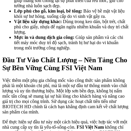
giúp màng sơn chống lại sự phát triển của rêu mốc, giữ cho
tường nhà luôn sạch đẹp.
Lớp phủ cho gỗ, kim loại, bê tông:
Bảo vệ bề mặt vật liệu
khỏi sự hư hỏng, xuống cấp do vi sinh vật gây ra.
Vật liệu xây dựng khác:
Dùng trong keo dán, bột trét, chất
phủ cho giấy, nhựa để ngăn ngừa nhiễm khuẩn và duy trì chất
lượng.
Mực in và dung dịch gia công:
Giúp sản phẩm và các chi
tiết máy móc duy trì độ sạch, tránh bị hư hại do vi khuẩn
trong môi trường công nghiệp.
Đầu Tư Vào Chất Lượng – Nền Tảng Cho
Sự Bền Vững Cùng FSI Việt Nam
Việc thêm một phụ gia chống mốc vào công thức sản phẩm không
phải là một khoản chi phí, mà là một sự đầu tư thông minh vào chất
lượng và uy tín thương hiệu. Một lớp sơn bền đẹp, không bị nấm
mốc tấn công sẽ mang lại sự hài lòng cho khách hàng và nâng cao
giá trị cho mọi công trình. Sử dụng các hoạt chất tiên tiến như
BIOTECH HD chính là cách bạn khẳng định cam kết về chất lượng
sản phẩm của mình.
Để thực hiện sự đầu tư này một cách hiệu quả, việc hợp tác với một
nhà cung cấp uy tín là yếu-tố-sống-còn.
FSI Việt Nam
không chỉ