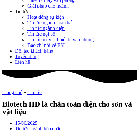
Thiết bị máy văn phòng
Giải pháp cho ngành
Tin tức
Hoạt động sự kiện
Tin tức ngành hóa chất
Tin tức ngành điện
Tin tức nội bộ
Tin tức máy – Thiết bị văn phòng
Báo chí nói về FSI
Đối tác khách hàng
Tuyển dụng
Liên hệ
Trang chủ
»
Tin tức
Biotech HD lá chắn toàn diện cho sơn và
vật liệu
15/06/2025
Tin tức ngành hóa chất