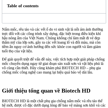
Table of contents
Nấm mốc, rêu tảo và các vết ố do vi sinh vật là nỗi ám ảnh thường
trực đối với các công trình xây dựng, đặc biệt trong điều kiện khí
hậu nóng ẩm của Việt Nam. Chúng không chỉ làm mất đi vẻ đẹp
thẩm mỹ của lớp sơn, gây ra các vết loang lổ và đổi màu, mà còn
tiềm ẩn nguy cơ ảnh hưởng đến sức khỏe con người và làm giảm
tuổi thọ của vật liệu.
Để giải quyết triệt để vấn đề này, việc tích hợp một giải pháp chống
mốc chuyên dụng ngay từ giai đoạn sản xuất sơn và vật liệu phủ là
vô cùng cần thiết. Hãy cùng khám phá BIOTECH HD – phụ gia
chống mốc công nghệ cao mang lại hiệu quả bảo vệ dài lâu.
Giới thiệu tổng quan về Biotech HD
BIOTECH HD là một chất phụ gia chống nấm mốc và rêu tảo thế
hệ mới, được cô đặc dưới dạng lỏng để bảo vệ màng sơn khô và các