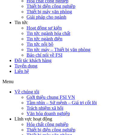
Hóa chất công nghiệp
Thiết bị điện công nghiêp
Thiết bị máy văn phòng
Giải pháp cho ngành
Tin tức
Hoạt động sự kiện
Tin tức ngành hóa chất
Tin tức ngành điện
Tin tức nội bộ
Tin tức máy – Thiết bị văn phòng
Báo chí nói về FSI
Đối tác khách hàng
Tuyển dụng
Liên hệ
Menu
Về chúng tôi
Giới thiệu chung FSI VN
Tầm nhìn – Sứ mệnh – Giá trị cốt lõi
Trách nhiệm xã hội
Văn hóa doanh nghiệp
Lĩnh vực hoạt động
Hóa chất công nghiệp
Thiết bị điện công nghiêp