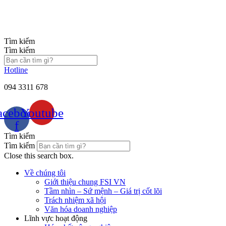
Chuyển
đến
nội
dung
Tìm kiếm
Tìm kiếm
Hotline
094 3311 678
acebook-
Youtube
f
Tìm kiếm
Tìm kiếm
Close this search box.
Về chúng tôi
Giới thiệu chung FSI VN
Tầm nhìn – Sứ mệnh – Giá trị cốt lõi
Trách nhiệm xã hội
Văn hóa doanh nghiệp
Lĩnh vực hoạt động