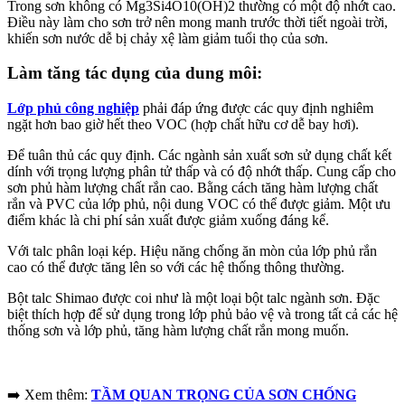
Trong sơn không có Mg3Si4O10(OH)2 thường có một độ nhớt cao.
Điều này làm cho sơn trở nên mong manh trước thời tiết ngoài trời,
khiến sơn nước dễ bị chảy xệ làm giảm tuổi thọ của sơn.
Làm tăng tác dụng của dung môi:
Lớp phủ công nghiệp
phải đáp ứng được các quy định nghiêm
ngặt hơn bao giờ hết theo VOC (hợp chất hữu cơ dễ bay hơi).
Để tuân thủ các quy định. Các ngành sản xuất sơn sử dụng chất kết
dính với trọng lượng phân tử thấp và có độ nhớt thấp. Cung cấp cho
sơn phủ hàm lượng chất rắn cao. Bằng cách tăng hàm lượng chất
rắn và PVC của lớp phủ, nội dung VOC có thể được giảm. Một ưu
điểm khác là chi phí sản xuất được giảm xuống đáng kể.
Với talc phân loại kép. Hiệu năng chống ăn mòn của lớp phủ rắn
cao có thể được tăng lên so với các hệ thống thông thường.
Bột talc Shimao được coi như là một loại bột talc ngành sơn. Đặc
biệt thích hợp để sử dụng trong lớp phủ bảo vệ và trong tất cả các hệ
thống sơn và lớp phủ, tăng hàm lượng chất rắn mong muốn.
➡️ Xem thêm:
TẦM QUAN TRỌNG CỦA SƠN CHỐNG