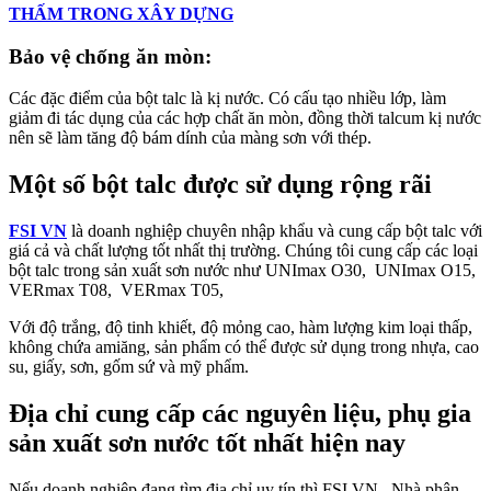
THẤM TRONG XÂY DỰNG
Bảo vệ chống ăn mòn:
Các đặc điểm của bột talc là kị nước. Có cấu tạo nhiều lớp, làm
giảm đi tác dụng của các hợp chất ăn mòn, đồng thời talcum kị nước
nên sẽ làm tăng độ bám dính của màng sơn với thép.
Một số bột talc được sử dụng rộng rãi
FSI VN
là doanh nghiệp chuyên nhập khẩu và cung cấp bột talc với
giá cả và chất lượng tốt nhất thị trường. Chúng tôi cung cấp các loại
bột talc trong sản xuất sơn nước như UNImax O30, UNImax O15,
VERmax T08, VERmax T05,
Với độ trắng, độ tinh khiết, độ mỏng cao, hàm lượng kim loại thấp,
không chứa amiăng, sản phẩm có thể được sử dụng trong nhựa, cao
su, giấy, sơn, gốm sứ và mỹ phẩm.
Địa chỉ cung cấp các nguyên liệu, phụ gia
sản xuất sơn nước tốt nhất hiện nay
Nếu doanh nghiệp đang tìm địa chỉ uy tín thì FSI VN– Nhà phân