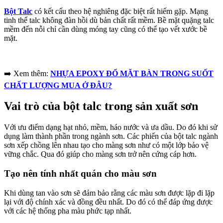
Bột Talc
có kết cấu theo hệ nghiêng đặc biệt rất hiếm gặp. Mạng
tinh thể talc không đàn hồi dù bản chất rất mềm. Bề mặt quặng talc
mềm đến nỗi chỉ cần dùng móng tay cũng có thể tạo vết xước bề
mặt.
➡️ Xem thêm:
NHỰA EPOXY ĐỔ MẶT BÀN TRONG SUỐT
CHẤT LƯỢNG MUA Ở ĐÂU?
Vai trò của bột talc trong sản xuất sơn
Với ưu điểm dạng hạt nhỏ, mềm, háo nước và ưa dầu. Do đó khi sử
dụng làm thành phần trong ngành sơn. Các phiến của bột talc ngành
sơn xếp chồng lên nhau tạo cho màng sơn như có một lớp bảo vệ
vững chắc. Qua đó giúp cho màng sơn trở nên cứng cáp hơn.
Tạo nên tính nhất quán cho màu sơn
Khi dùng tan vào sơn sẽ đảm bảo rằng các màu sơn được lặp đi lặp
lại với độ chính xác và đồng đều nhất. Do đó có thể đáp ứng được
với các hệ thống pha màu phức tạp nhất.