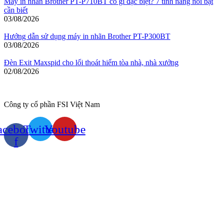
Máy in nhãn Brother PT-P710BT có gì đặc biệt? 7 tính năng nổi bật
cần biết
03/08/2026
Hướng dẫn sử dụng máy in nhãn Brother PT-P300BT
03/08/2026
Đèn Exit Maxspid cho lối thoát hiểm tòa nhà, nhà xưởng
02/08/2026
Công ty cổ phần FSI Việt Nam
acebook-
Twitter
Youtube
f