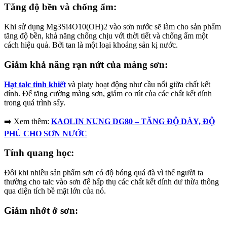
Tăng độ bền và chống ẩm:
Khi sử dụng Mg3Si4O10(OH)2 vào sơn nước sẽ làm cho sản phẩm
tăng độ bền, khả năng chống chịu với thời tiết và chống ẩm một
cách hiệu quả. Bởi tan là một loại khoáng sản kị nước.
Giảm khả năng rạn nứt của màng sơn:
Hạt talc tinh khiết
và platy hoạt động như cầu nối giữa chất kết
dính. Để tăng cường màng sơn, giảm co rút của các chất kết dính
trong quá trình sấy.
➡️ Xem thêm:
KAOLIN NUNG DG80 – TĂNG ĐỘ DÀY, ĐỘ
PHỦ CHO SƠN NƯỚC
Tính quang học:
Đôi khi nhiều sản phẩm sơn có độ bóng quá đà vì thế người ta
thường cho talc vào sơn để hấp thụ các chất kết dính dư thừa thông
qua diện tích bề mặt lớn của nó.
Giảm nhớt ở sơn: