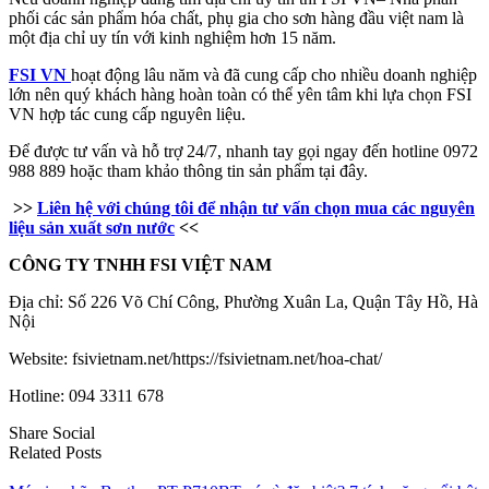
phối các sản phẩm hóa chất, phụ gia cho sơn hàng đầu việt nam là
một địa chỉ uy tín với kinh nghiệm hơn 15 năm.
FSI VN
hoạt động lâu năm và đã cung cấp cho nhiều doanh nghiệp
lớn nên quý khách hàng hoàn toàn có thể yên tâm khi lựa chọn FSI
VN hợp tác cung cấp nguyên liệu.
Để được tư vấn và hỗ trợ 24/7, nhanh tay gọi ngay đến hotline 0972
988 889 hoặc tham khảo thông tin sản phẩm tại đây.
>>
Liên hệ với chúng tôi để nhận tư vấn chọn mua các nguyên
liệu sản xuất sơn nước
<<
CÔNG TY TNHH FSI VIỆT NAM
Địa chỉ: Số 226 Võ Chí Công, Phường Xuân La, Quận Tây Hồ, Hà
Nội
Website: fsivietnam.net/https://fsivietnam.net/hoa-chat/
Hotline: 094 3311 678
Share Social
Related Posts