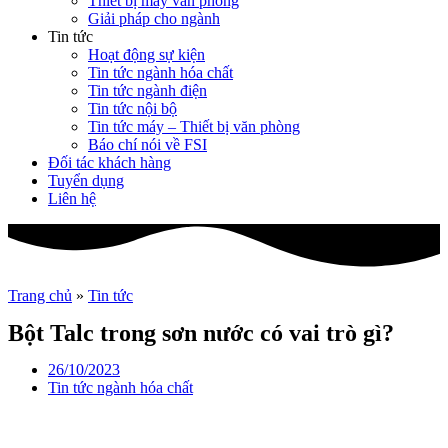
Thiết bị máy văn phòng
Giải pháp cho ngành
Tin tức
Hoạt động sự kiện
Tin tức ngành hóa chất
Tin tức ngành điện
Tin tức nội bộ
Tin tức máy – Thiết bị văn phòng
Báo chí nói về FSI
Đối tác khách hàng
Tuyển dụng
Liên hệ
Trang chủ
»
Tin tức
Bột Talc trong sơn nước có vai trò gì?
26/10/2023
Tin tức ngành hóa chất