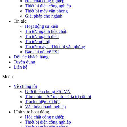
Hóa chất công nghiệp
Thiết bị điện công nghiêp
Thiết bị máy văn phòng
Giải pháp cho ngành
Tin tức
Hoạt động sự kiện
Tin tức ngành hóa chất
Tin tức ngành điện
Tin tức nội bộ
Tin tức máy – Thiết bị văn phòng
Báo chí nói về FSI
Đối tác khách hàng
Tuyển dụng
Liên hệ
Menu
Về chúng tôi
Giới thiệu chung FSI VN
Tầm nhìn – Sứ mệnh – Giá trị cốt lõi
Trách nhiệm xã hội
Văn hóa doanh nghiệp
Lĩnh vực hoạt động
Hóa chất công nghiệp
Thiết bị điện công nghiêp