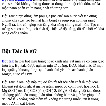
cho sơn. Nó không những được sử dụng như một chất độn, mà là
một thành phần chức năng phải có trong sơn.
Bột Talc được dùng làm phụ gia pha chế sơn nước với tác dụng
chống chảy xệ, tạo bề mặt láng bóng và giúp sơn có mùa sáng.
Ngoài ra, talc còn giúp sơn tăng khả năng chống mài mòn; Tạo cho
màng sơn có những tích chất đặc biệt về độ cứng, độ đàn hồi và khả
năng chống thấm…
Bột Talc là gì?
Bột talc
là loại bột màu trắng hoặc xanh nhẹ, rất mịn và có cảm giác
trơn tay. Bột talc được nghiền mịn từ quặng. Được khai thác từ một
loại quặng khoáng được tạo thành chủ yếu từ các thành phân
Magie, Silic và Oxy.
Bột Talc là loại bột hấp thụ độ ẩm rất tốt bởi bản chất là một loại
khoáng sét gồm silicat magie ngậm nước có công thức hóa học H
Mg (SiO ) tức là ( SiO3 )4, ( OH ) 2, (Mg)3. Ở dạng bột talc được
sử dụng phổ biến trong phấn rôm, chống hăm và giữ ẩm giúp khô
da. Nó là khoáng chất mềm và không tan trong nước, tan ít trong
môi trường axit loãng.