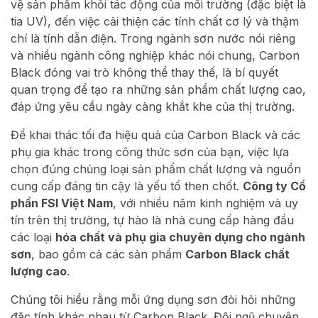
vệ sản phẩm khỏi tác động của môi trường (đặc biệt là
tia UV), đến việc cải thiện các tính chất cơ lý và thậm
chí là tính dẫn điện. Trong ngành sơn nước nói riêng
và nhiều ngành công nghiệp khác nói chung, Carbon
Black đóng vai trò không thể thay thế, là bí quyết
quan trọng để tạo ra những sản phẩm chất lượng cao,
đáp ứng yêu cầu ngày càng khắt khe của thị trường.
Để khai thác tối đa hiệu quả của Carbon Black và các
phụ gia khác trong công thức sơn của bạn, việc lựa
chọn đúng chủng loại sản phẩm chất lượng và nguồn
cung cấp đáng tin cậy là yếu tố then chốt.
Công ty Cổ
phần FSI Việt Nam
, với nhiều năm kinh nghiệm và uy
tín trên thị trường, tự hào là nhà cung cấp hàng đầu
các loại
hóa chất và phụ gia chuyên dụng cho ngành
sơn
, bao gồm cả các sản phẩm
Carbon Black chất
lượng cao
.
Chúng tôi hiểu rằng mỗi ứng dụng sơn đòi hỏi những
đặc tính khác nhau từ Carbon Black. Đội ngũ chuyên