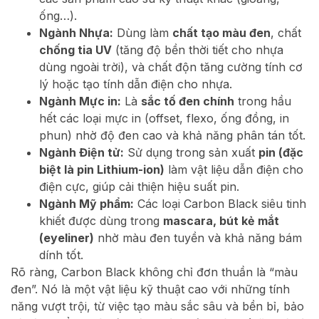
ống…).
Ngành Nhựa:
Dùng làm
chất tạo màu đen
, chất
chống tia UV
(tăng độ bền thời tiết cho nhựa
dùng ngoài trời), và chất độn tăng cường tính cơ
lý hoặc tạo tính dẫn điện cho nhựa.
Ngành Mực in:
Là
sắc tố đen chính
trong hầu
hết các loại mực in (offset, flexo, ống đồng, in
phun) nhờ độ đen cao và khả năng phân tán tốt.
Ngành Điện tử:
Sử dụng trong sản xuất
pin (đặc
biệt là pin Lithium-ion)
làm vật liệu dẫn điện cho
điện cực, giúp cải thiện hiệu suất pin.
Ngành Mỹ phẩm:
Các loại Carbon Black siêu tinh
khiết được dùng trong
mascara, bút kẻ mắt
(eyeliner)
nhờ màu đen tuyền và khả năng bám
dính tốt.
Rõ ràng, Carbon Black không chỉ đơn thuần là “màu
đen”. Nó là một vật liệu kỹ thuật cao với những tính
năng vượt trội, từ việc tạo màu sắc sâu và bền bỉ, bảo