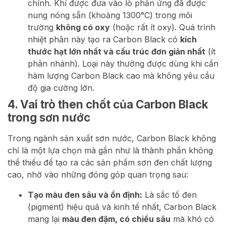
chính. Khí được đưa vào lò phản ứng đã được
nung nóng sẵn (khoảng 1300°C) trong môi
trường
không có oxy
(hoặc rất ít oxy). Quá trình
nhiệt phân này tạo ra Carbon Black có
kích
thước hạt lớn nhất và cấu trúc đơn giản nhất
(ít
phân nhánh). Loại này thường được dùng khi cần
hàm lượng Carbon Black cao mà không yêu cầu
độ gia cường lớn.
4. Vai trò then chốt của Carbon Black
trong sơn nước
Trong ngành sản xuất sơn nước, Carbon Black không
chỉ là một lựa chọn mà gần như là thành phần không
thể thiếu để tạo ra các sản phẩm sơn đen chất lượng
cao, nhờ vào những đóng góp quan trọng sau:
Tạo màu đen sâu và ổn định:
Là sắc tố đen
(pigment) hiệu quả và kinh tế nhất, Carbon Black
mang lại
màu đen đậm, có chiều sâu
mà khó có