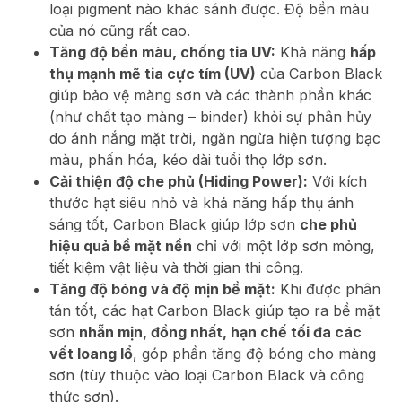
loại pigment nào khác sánh được. Độ bền màu
của nó cũng rất cao.
Tăng độ bền màu, chống tia UV:
Khả năng
hấp
thụ mạnh mẽ tia cực tím (UV)
của Carbon Black
giúp bảo vệ màng sơn và các thành phần khác
(như chất tạo màng – binder) khỏi sự phân hủy
do ánh nắng mặt trời, ngăn ngừa hiện tượng bạc
màu, phấn hóa, kéo dài tuổi thọ lớp sơn.
Cải thiện độ che phủ (Hiding Power):
Với kích
thước hạt siêu nhỏ và khả năng hấp thụ ánh
sáng tốt, Carbon Black giúp lớp sơn
che phủ
hiệu quả bề mặt nền
chỉ với một lớp sơn mỏng,
tiết kiệm vật liệu và thời gian thi công.
Tăng độ bóng và độ mịn bề mặt:
Khi được phân
tán tốt, các hạt Carbon Black giúp tạo ra bề mặt
sơn
nhẵn mịn, đồng nhất, hạn chế tối đa các
vết loang lổ
, góp phần tăng độ bóng cho màng
sơn (tùy thuộc vào loại Carbon Black và công
thức sơn).