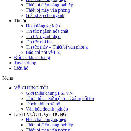
Thiết bị điện công nghiêp
Thiết bị máy văn phòng
Giải pháp cho ngành
Tin tức
Hoạt động sự kiện
Tin tức ngành hóa chất
Tin tức ngành điện
Tin tức nội bộ
Tin tức máy – Thiết bị văn phòng
Báo chí nói về FSI
Đối tác khách hàng
Tuyển dụng
Liên hệ
Menu
VỀ CHÚNG TÔI
Giới thiệu chung FSI VN
Tầm nhìn – Sứ mệnh – Giá trị cốt lõi
Trách nhiệm xã hội
Văn hóa doanh nghiệp
LĨNH VỰC HOẠT ĐỘNG
Hóa chất công nghiệp
Thiết bị điện công nghiêp
Thiết bị máy văn phòng