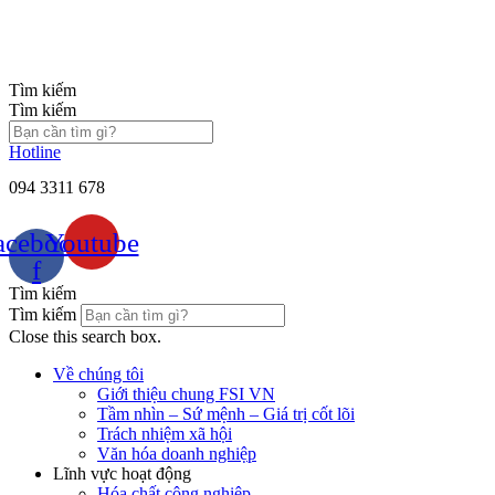
Chuyển
đến
nội
dung
Tìm kiếm
Tìm kiếm
Hotline
094 3311 678
acebook-
Youtube
f
Tìm kiếm
Tìm kiếm
Close this search box.
Về chúng tôi
Giới thiệu chung FSI VN
Tầm nhìn – Sứ mệnh – Giá trị cốt lõi
Trách nhiệm xã hội
Văn hóa doanh nghiệp
Lĩnh vực hoạt động
Hóa chất công nghiệp