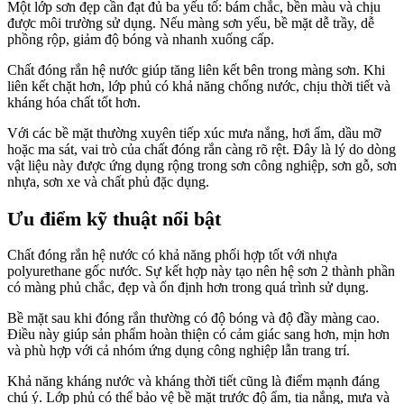
Một lớp sơn đẹp cần đạt đủ ba yếu tố: bám chắc, bền màu và chịu
được môi trường sử dụng. Nếu màng sơn yếu, bề mặt dễ trầy, dễ
phồng rộp, giảm độ bóng và nhanh xuống cấp.
Chất đóng rắn hệ nước giúp tăng liên kết bên trong màng sơn. Khi
liên kết chặt hơn, lớp phủ có khả năng chống nước, chịu thời tiết và
kháng hóa chất tốt hơn.
Với các bề mặt thường xuyên tiếp xúc mưa nắng, hơi ẩm, dầu mỡ
hoặc ma sát, vai trò của chất đóng rắn càng rõ rệt. Đây là lý do dòng
vật liệu này được ứng dụng rộng trong sơn công nghiệp, sơn gỗ, sơn
nhựa, sơn xe và chất phủ đặc dụng.
Ưu điểm kỹ thuật nổi bật
Chất đóng rắn hệ nước có khả năng phối hợp tốt với nhựa
polyurethane gốc nước. Sự kết hợp này tạo nên hệ sơn 2 thành phần
có màng phủ chắc, đẹp và ổn định hơn trong quá trình sử dụng.
Bề mặt sau khi đóng rắn thường có độ bóng và độ đầy màng cao.
Điều này giúp sản phẩm hoàn thiện có cảm giác sang hơn, mịn hơn
và phù hợp với cả nhóm ứng dụng công nghiệp lẫn trang trí.
Khả năng kháng nước và kháng thời tiết cũng là điểm mạnh đáng
chú ý. Lớp phủ có thể bảo vệ bề mặt trước độ ẩm, tia nắng, mưa và