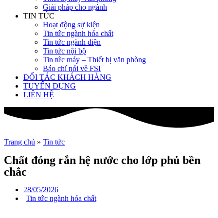
Giải pháp cho ngành
TIN TỨC
Hoạt động sự kiện
Tin tức ngành hóa chất
Tin tức ngành điện
Tin tức nội bộ
Tin tức máy – Thiết bị văn phòng
Báo chí nói về FSI
ĐỐI TÁC KHÁCH HÀNG
TUYỂN DỤNG
LIÊN HỆ
Trang chủ
»
Tin tức
Chất đóng rắn hệ nước cho lớp phủ bền
chắc
28/05/2026
Tin tức ngành hóa chất