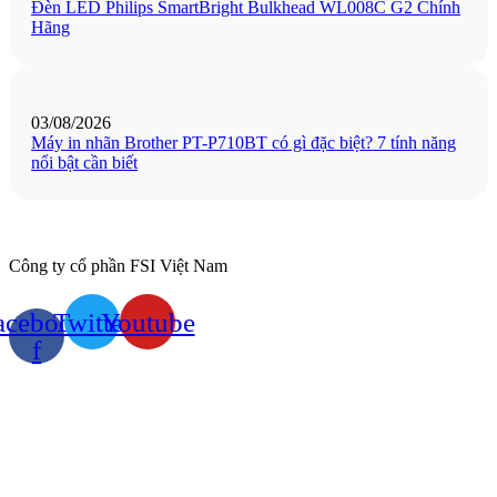
Đèn LED Philips SmartBright Bulkhead WL008C G2 Chính
Hãng
03/08/2026
Máy in nhãn Brother PT-P710BT có gì đặc biệt? 7 tính năng
nổi bật cần biết
Công ty cổ phần FSI Việt Nam
acebook-
Twitter
Youtube
f