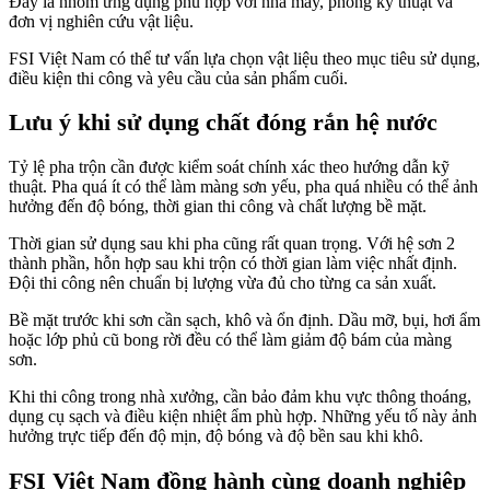
Đây là nhóm ứng dụng phù hợp với nhà máy, phòng kỹ thuật và
đơn vị nghiên cứu vật liệu.
FSI Việt Nam có thể tư vấn lựa chọn vật liệu theo mục tiêu sử dụng,
điều kiện thi công và yêu cầu của sản phẩm cuối.
Lưu ý khi sử dụng chất đóng rắn hệ nước
Tỷ lệ pha trộn cần được kiểm soát chính xác theo hướng dẫn kỹ
thuật. Pha quá ít có thể làm màng sơn yếu, pha quá nhiều có thể ảnh
hưởng đến độ bóng, thời gian thi công và chất lượng bề mặt.
Thời gian sử dụng sau khi pha cũng rất quan trọng. Với hệ sơn 2
thành phần, hỗn hợp sau khi trộn có thời gian làm việc nhất định.
Đội thi công nên chuẩn bị lượng vừa đủ cho từng ca sản xuất.
Bề mặt trước khi sơn cần sạch, khô và ổn định. Dầu mỡ, bụi, hơi ẩm
hoặc lớp phủ cũ bong rời đều có thể làm giảm độ bám của màng
sơn.
Khi thi công trong nhà xưởng, cần bảo đảm khu vực thông thoáng,
dụng cụ sạch và điều kiện nhiệt ẩm phù hợp. Những yếu tố này ảnh
hưởng trực tiếp đến độ mịn, độ bóng và độ bền sau khi khô.
FSI Việt Nam đồng hành cùng doanh nghiệp