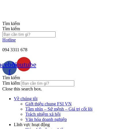
Chuyển
đến
nội
dung
Tìm kiếm
Tìm kiếm
Hotline
094 3311 678
acebook-
Youtube
f
Tìm kiếm
Tìm kiếm
Close this search box.
Về chúng tôi
Giới thiệu chung FSI VN
Tầm nhìn – Sứ mệnh – Giá trị cốt lõi
Trách nhiệm xã hội
Văn hóa doanh nghiệp
Lĩnh vực hoạt động