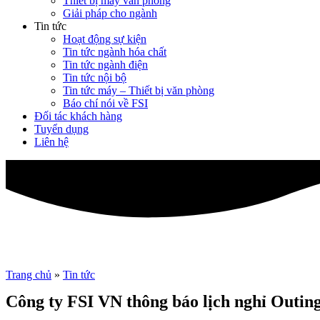
Thiết bị máy văn phòng
Giải pháp cho ngành
Tin tức
Hoạt động sự kiện
Tin tức ngành hóa chất
Tin tức ngành điện
Tin tức nội bộ
Tin tức máy – Thiết bị văn phòng
Báo chí nói về FSI
Đối tác khách hàng
Tuyển dụng
Liên hệ
Trang chủ
»
Tin tức
Công ty FSI VN thông báo lịch nghỉ Outin