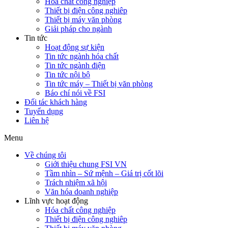
Hóa chất công nghiệp
Thiết bị điện công nghiêp
Thiết bị máy văn phòng
Giải pháp cho ngành
Tin tức
Hoạt động sự kiện
Tin tức ngành hóa chất
Tin tức ngành điện
Tin tức nội bộ
Tin tức máy – Thiết bị văn phòng
Báo chí nói về FSI
Đối tác khách hàng
Tuyển dụng
Liên hệ
Menu
Về chúng tôi
Giới thiệu chung FSI VN
Tầm nhìn – Sứ mệnh – Giá trị cốt lõi
Trách nhiệm xã hội
Văn hóa doanh nghiệp
Lĩnh vực hoạt động
Hóa chất công nghiệp
Thiết bị điện công nghiêp