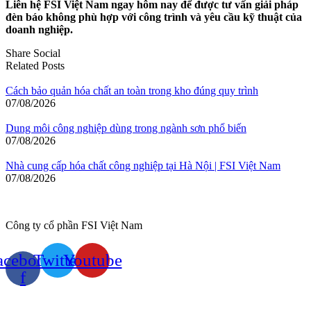
Liên hệ FSI Việt Nam ngay hôm nay để được tư vấn giải pháp
đèn báo không phù hợp với công trình và yêu cầu kỹ thuật của
doanh nghiệp.
Share Social
Related Posts
Cách bảo quản hóa chất an toàn trong kho đúng quy trình
07/08/2026
Dung môi công nghiệp dùng trong ngành sơn phổ biến
07/08/2026
Nhà cung cấp hóa chất công nghiệp tại Hà Nội | FSI Việt Nam
07/08/2026
Công ty cổ phần FSI Việt Nam
acebook-
Twitter
Youtube
f