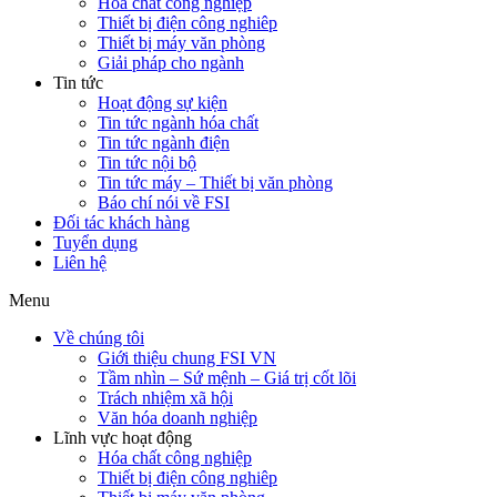
Hóa chất công nghiệp
Thiết bị điện công nghiêp
Thiết bị máy văn phòng
Giải pháp cho ngành
Tin tức
Hoạt động sự kiện
Tin tức ngành hóa chất
Tin tức ngành điện
Tin tức nội bộ
Tin tức máy – Thiết bị văn phòng
Báo chí nói về FSI
Đối tác khách hàng
Tuyển dụng
Liên hệ
Menu
Về chúng tôi
Giới thiệu chung FSI VN
Tầm nhìn – Sứ mệnh – Giá trị cốt lõi
Trách nhiệm xã hội
Văn hóa doanh nghiệp
Lĩnh vực hoạt động
Hóa chất công nghiệp
Thiết bị điện công nghiêp