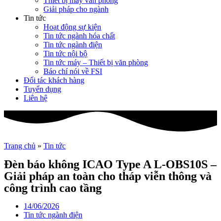
Thiết bị máy văn phòng
Giải pháp cho ngành
Tin tức
Hoạt động sự kiện
Tin tức ngành hóa chất
Tin tức ngành điện
Tin tức nội bộ
Tin tức máy – Thiết bị văn phòng
Báo chí nói về FSI
Đối tác khách hàng
Tuyển dụng
Liên hệ
Trang chủ
»
Tin tức
Đèn báo không ICAO Type A L-OBS10S –
Giải pháp an toàn cho tháp viễn thông và
công trình cao tầng
14/06/2026
Tin tức ngành điện