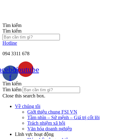
Chuyển
đến
nội
dung
Tìm kiếm
Tìm kiếm
Hotline
094 3311 678
acebook-
Youtube
f
Tìm kiếm
Tìm kiếm
Close this search box.
Về chúng tôi
Giới thiệu chung FSI VN
Tầm nhìn – Sứ mệnh – Giá trị cốt lõi
Trách nhiệm xã hội
Văn hóa doanh nghiệp
Lĩnh vực hoạt động