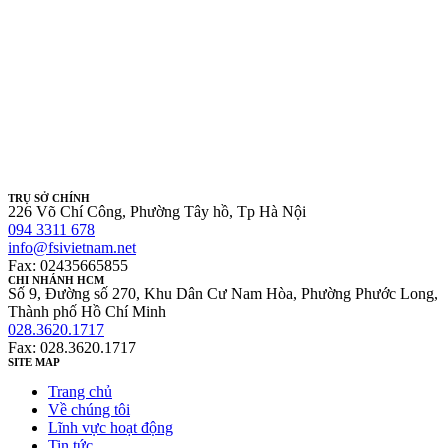
TRỤ SỞ CHÍNH
226 Võ Chí Công, Phường Tây hồ, Tp Hà Nội
094 3311 678
info@fsivietnam.net
Fax: 02435665855
CHI NHÁNH HCM
Số 9, Đường số 270, Khu Dân Cư Nam Hòa, Phường Phước Long,
Thành phố Hồ Chí Minh
028.3620.1717
Fax: 028.3620.1717
SITE MAP
Trang chủ
Về chúng tôi
Lĩnh vực hoạt động
Tin tức