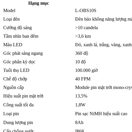
Hạng mục
Model
L-OBS10S
Loại đèn
Đèn báo không năng lượng mặt
Cường độ sáng
>10 candela
Tầm nhìn ban đêm
>3,6 km
Màu LED
Đỏ, xanh lá, trắng, vàng, xan
Góc phát sáng ngang
360 độ
Góc phân kỳ dọc
10 độ
Tuổi thọ LED
100.000 giờ
Chế độ chớp
40 FPM
Nguồn cấp
Module pin mặt trời mono-cryst
Hiệu suất pin mặt trời
13,5%
Công suất tối đa
1,8W
Loại pin
Pin sạc NiMH hiệu suất cao
Dung lượng pin
8Ah
Cấp chống nước
IP68