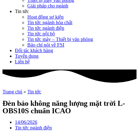
Thiết bị máy văn phòng
Giải pháp cho ngành
Tin tức
Hoạt động sự kiện
Tin tức ngành hóa chất
Tin tức ngành điện
Tin tức nội bộ
Tin tức máy – Thiết bị văn phòng
Báo chí nói về FSI
Đối tác khách hàng
Tuyển dụng
Liên hệ
Trang chủ
»
Tin tức
Đèn báo không năng lượng mặt trời L-
OBS10S chuẩn ICAO
14/06/2026
Tin tức ngành điện