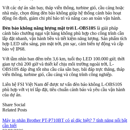
Với các dự án sân bay, tháp viễn thông, turbine gió, cầu cảng hoặc
nhà máy, chọn đúng đèn báo không giúp hệ thống cảnh báo hoạt
động ổn định, giảm chi phí bảo trì và nâng cao an toàn vận hành.
Đèn báo không năng lượng mặt trời L-OBS10S
là giải pháp
cảnh báo chướng ngại vật hàng không phù hợp cho công trình cần
lắp đặt nhanh, vận hành bền và tiết kiệm năng lượng. Sản phẩm tích
hợp LED siêu sáng, pin mặt trời, pin sạc, cảm biến tự động và cấp
bảo vệ IP68.
Với tầm nhìn ban đêm trên 3,6 km, tuổi thọ LED 100.000 giờ, thời
gian tự chủ 200 giờ và thiết kế chịu môi trường ngoài trời, L-
OBS10S đáp ứng tốt nhu cầu của sân bay, bãi đáp trực thăng, tháp
viễn thông, turbine gió, cầu cảng và công trình công nghiệp.
Liên hệ FSI Việt Nam để được tư vấn đèn báo không L-OBS10S
phù hợp với vị trí lắp đặt, tiêu chuẩn cảnh báo và yêu cầu vận hành
của dự án.
Share Social
Related Posts
Máy in nhãn Brother PT-P710BT có gì đặc biệt? 7 tính năng nổi bật
cần biết