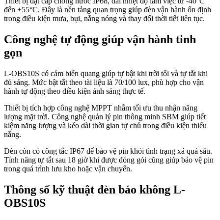
Thiết bị đạt cấp chống nước IP68, dải nhiệt độ làm việc từ -40°C
đến +55°C. Đây là nền tảng quan trọng giúp đèn vận hành ổn định
trong điều kiện mưa, bụi, nắng nóng và thay đổi thời tiết liên tục.
Công nghệ tự động giúp vận hành tinh
gọn
L-OBS10S có cảm biến quang giúp tự bật khi trời tối và tự tắt khi
đủ sáng. Mức bật tắt theo tài liệu là 70/100 lux, phù hợp cho vận
hành tự động theo điều kiện ánh sáng thực tế.
Thiết bị tích hợp công nghệ MPPT nhằm tối ưu thu nhận năng
lượng mặt trời. Công nghệ quản lý pin thông minh SBM giúp tiết
kiệm năng lượng và kéo dài thời gian tự chủ trong điều kiện thiếu
nắng.
Đèn còn có công tắc IP67 để bảo vệ pin khỏi tình trạng xả quá sâu.
Tính năng tự tắt sau 18 giờ khi được đóng gói cũng giúp bảo vệ pin
trong quá trình lưu kho hoặc vận chuyển.
Thông số kỹ thuật đèn báo không L-
OBS10S