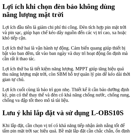
Lợi ích khi chọn đèn báo không dùng
năng lượng mặt trời
Lợi ích đầu tiên là giảm chi phí thi công. Đèn tích hợp pin mặt trời
và pin sạc, giúp hạn chế kéo dây nguồn đến các vị trí cao, xa hoặc
khó tiếp cận.
Lợi ích thứ hai là vận hành tự động. Cảm biến quang giúp thiết bị
bật vào ban đêm, tắt vào ban ngày và duy trì hoạt động ổn định mà
cần rất ít thao tác.
Lợi ích thứ ba là tiết kiệm năng lượng. MPPT giúp tăng hiệu quả
thu năng lượng mặt trời, còn SBM hỗ trợ quản lý pin để kéo dài thời
gian tự chủ.
Lợi ích cuối cùng là bảo trì gọn nhẹ. Thiết kế ít cần bảo dưỡng định
kỳ, pin có thể thay thế và đèn có khả năng chống nước, chống rung,
chống va đập tốt theo mô tả tài liệu.
Lưu ý khi lắp đặt và sử dụng L-OBS10S
Khi lắp đặt, cần chọn vị trí có khả năng tiếp nhận ánh nắng tốt để
tấm pin mặt trời sạc hiệu quả. Bề mặt lắp đặt cần chắc chắn, ổn định