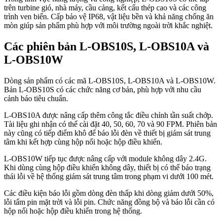
trên turbine gió, nhà máy, cầu cảng, kết cấu thép cao và các công
trình ven biển. Cấp bảo vệ IP68, vật liệu bền và khả năng chống ăn
mòn giúp sản phẩm phù hợp với môi trường ngoài trời khắc nghiệt.
Các phiên bản L-OBS10S, L-OBS10A và
L-OBS10W
Dòng sản phẩm có các mã L-OBS10S, L-OBS10A và L-OBS10W.
Bản L-OBS10S có các chức năng cơ bản, phù hợp với nhu cầu
cảnh báo tiêu chuẩn.
L-OBS10A được nâng cấp thêm công tắc điều chỉnh tần suất chớp.
Tài liệu ghi nhận có thể cài đặt 40, 50, 60, 70 và 90 FPM. Phiên bản
này cũng có tiếp điểm khô để báo lỗi đèn về thiết bị giám sát trung
tâm khi kết hợp cùng hộp nối hoặc hộp điều khiển.
L-OBS10W tiếp tục được nâng cấp với module không dây 2.4G.
Khi dùng cùng hộp điều khiển không dây, thiết bị có thể báo trạng
thái lỗi về hệ thống giám sát trung tâm trong phạm vi dưới 100 mét.
Các điều kiện báo lỗi gồm dòng đèn thấp khi dòng giảm dưới 50%,
lỗi tấm pin mặt trời và lỗi pin. Chức năng đồng bộ và báo lỗi cần có
hộp nối hoặc hộp điều khiển trong hệ thống.