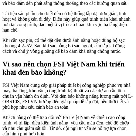
và bảo đảm đèn phát sáng thông thoáng theo các hướng quan sát.
Tài liệu sản phẩm cho biết đèn có hệ thống lắp đặt đơn giản, linh
hoạt và không cần đi dây. Điều này giúp quá trình triển khai nhanh
hơn tại công trình, đặc biệt ở vị trí cao hoặc khu vực hạ tầng điện
hạn chế.
Khi cần sạc pin, có thể đặt đèn dưới ánh nắng hoặc dùng bộ sạc
khoảng 4,2–5V. Sau khi sạc bằng bộ sạc ngoài, cần lắp lại đúng
cách và chú ý vòng gioăng để bảo đảm khả năng chống nước.
Vì sao nên chọn FSI Việt Nam khi triển
khai đèn báo không?
FSI Việt Nam cung cấp giải pháp thiết bị công nghiệp phục vụ nhà
máy, hạ tầng, kho vận, công trình kỹ thuật và các dự án cần tiêu
chuẩn vận hành ổn định. Với đèn báo không năng lượng mặt trời L-
OBS10S, FSI VN hướng đến giải pháp dễ lắp đặt, bền thời tiết và
phù hợp nhu cầu cảnh báo an toàn.
Khách hàng có thể trao đổi với FSI Việt Nam về chiều cao công
trình, vị trí lắp, điều kiện ánh nắng, yêu cầu màu đèn, chế độ chớp
và nhu cầu giám sát lỗi. Từ đó, đội ngũ tư vấn sẽ hỗ trợ lựa chọn
cấu hình phù hợp hơn.