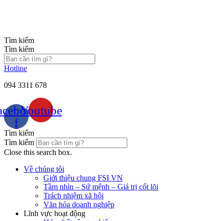
Chuyển
đến
nội
dung
Tìm kiếm
Tìm kiếm
Hotline
094 3311 678
acebook-
Youtube
f
Tìm kiếm
Tìm kiếm
Close this search box.
Về chúng tôi
Giới thiệu chung FSI VN
Tầm nhìn – Sứ mệnh – Giá trị cốt lõi
Trách nhiệm xã hội
Văn hóa doanh nghiệp
Lĩnh vực hoạt động