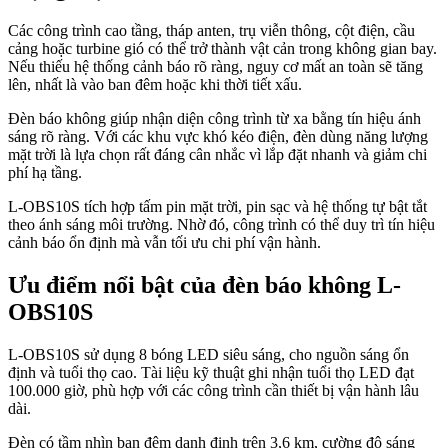
Các công trình cao tầng, tháp anten, trụ viễn thông, cột điện, cầu
cảng hoặc turbine gió có thể trở thành vật cản trong không gian bay.
Nếu thiếu hệ thống cảnh báo rõ ràng, nguy cơ mất an toàn sẽ tăng
lên, nhất là vào ban đêm hoặc khi thời tiết xấu.
Đèn báo không giúp nhận diện công trình từ xa bằng tín hiệu ánh
sáng rõ ràng. Với các khu vực khó kéo điện, đèn dùng năng lượng
mặt trời là lựa chọn rất đáng cân nhắc vì lắp đặt nhanh và giảm chi
phí hạ tầng.
L-OBS10S tích hợp tấm pin mặt trời, pin sạc và hệ thống tự bật tắt
theo ánh sáng môi trường. Nhờ đó, công trình có thể duy trì tín hiệu
cảnh báo ổn định mà vẫn tối ưu chi phí vận hành.
Ưu điểm nổi bật của đèn báo không L-
OBS10S
L-OBS10S sử dụng 8 bóng LED siêu sáng, cho nguồn sáng ổn
định và tuổi thọ cao. Tài liệu kỹ thuật ghi nhận tuổi thọ LED đạt
100.000 giờ, phù hợp với các công trình cần thiết bị vận hành lâu
dài.
Đèn có tầm nhìn ban đêm danh định trên 3,6 km, cường độ sáng