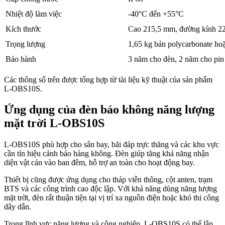
Nhiệt độ làm việc
-40°C đến +55°C
Kích thước
Cao 215,5 mm, đường kính 
Trọng lượng
1,65 kg bản polycarbonate ho
Bảo hành
3 năm cho đèn, 2 năm cho p
Các thông số trên được tổng hợp từ tài liệu kỹ thuật của sản phẩm
L-OBS10S.
Ứng dụng của đèn báo không năng lượng
mặt trời L-OBS10S
L-OBS10S phù hợp cho sân bay, bãi đáp trực thăng và các khu vực
cần tín hiệu cảnh báo hàng không. Đèn giúp tăng khả năng nhận
diện vật cản vào ban đêm, hỗ trợ an toàn cho hoạt động bay.
Thiết bị cũng được ứng dụng cho tháp viễn thông, cột anten, trạm
BTS và các công trình cao độc lập. Với khả năng dùng năng lượng
mặt trời, đèn rất thuận tiện tại vị trí xa nguồn điện hoặc khó thi công
dây dẫn.
Trong lĩnh vực năng lượng và công nghiệp, L-OBS10S có thể lắp