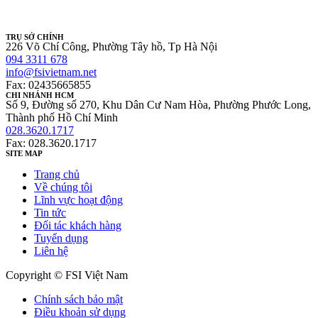
TRỤ SỞ CHÍNH
226 Võ Chí Công, Phường Tây hồ, Tp Hà Nội
094 3311 678
info@fsivietnam.net
Fax: 02435665855
CHI NHÁNH HCM
Số 9, Đường số 270, Khu Dân Cư Nam Hòa, Phường Phước Long,
Thành phố Hồ Chí Minh
028.3620.1717
Fax: 028.3620.1717
SITE MAP
Trang chủ
Về chúng tôi
Lĩnh vực hoạt động
Tin tức
Đối tác khách hàng
Tuyển dụng
Liên hệ
Copyright © FSI Việt Nam
Chính sách bảo mật
Điều khoản sử dụng