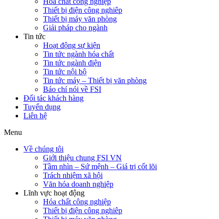
Hóa chất công nghiệp
Thiết bị điện công nghiêp
Thiết bị máy văn phòng
Giải pháp cho ngành
Tin tức
Hoạt động sự kiện
Tin tức ngành hóa chất
Tin tức ngành điện
Tin tức nội bộ
Tin tức máy – Thiết bị văn phòng
Báo chí nói về FSI
Đối tác khách hàng
Tuyển dụng
Liên hệ
Menu
Về chúng tôi
Giới thiệu chung FSI VN
Tầm nhìn – Sứ mệnh – Giá trị cốt lõi
Trách nhiệm xã hội
Văn hóa doanh nghiệp
Lĩnh vực hoạt động
Hóa chất công nghiệp
Thiết bị điện công nghiêp