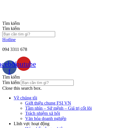
Chuyển
đến
nội
dung
Tìm kiếm
Tìm kiếm
Hotline
094 3311 678
acebook-
Youtube
f
Tìm kiếm
Tìm kiếm
Close this search box.
Về chúng tôi
Giới thiệu chung FSI VN
Tầm nhìn – Sứ mệnh – Giá trị cốt lõi
Trách nhiệm xã hội
Văn hóa doanh nghiệp
Lĩnh vực hoạt động