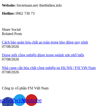
Website:
fsivietnam.net/ thietbidien.info
Hotline:
0962 730 73
Share Social
Related Posts
Cách bảo quản hóa chất an toàn trong kho đúng quy trình
07/08/2026
Dung môi công nghiệp dùng trong ngành sơn phổ biến
07/08/2026
Nhà cung cấp hóa chất công nghiệp tại Hà Nội | FSI Việt Nam
07/08/2026
Công ty cổ phần FSI Việt Nam
acebook-
Twitter
Youtube
f