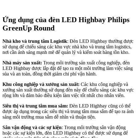
Ứng dụng của đèn LED Highbay Philips
GreenUp Round
Nhà kho và trung tâm Logistik
: Đèn LED Highbay thường được
sử dụng để chiếu sáng các khu vực nhà kho và trung tâm logistics,
nơi cần ánh sáng mạnh mẽ để quản lý và kiểm soát hàng tồn kho.
Nhà máy sản xuất:
Trong môi trường sản xuất công nghiệp, đèn
LED Highbay được lắp đặt để tạo ra một môi trường làm việc sáng
sủa và an toàn, đồng thời giảm chi phí vận hành.
Khu công nghiệp và xưởng sản xuất:
Các khu công nghiệp và
xưởng sản xuất thường sử dụng đèn này để chiếu sáng các khu vực
rộng lớn và đảm bảo điều kiện làm việc tốt nhất cho nhân viên.
Siêu thị và trung tâm mua sắm:
Đèn LED Highbay cũng có thể
được áp dụng trong các siêu thị và trung tâm mua sắm để tạo ra ánh
sáng môi trường mua sắm dễ nhìn và thuận tiện.
Sân vận động và các sự kiện
: Trong môi trường sân vận động
hoặc các sự kiện lớn, đèn LED Highbay có thể được sử dụng để