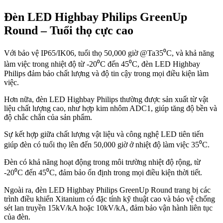
Đèn LED Highbay Philips GreenUp
Round – Tuổi thọ cực cao
Với bảo vệ IP65/IK06, tuổi thọ 50,000 giờ @Ta35⁰C, và khả năng
làm việc trong nhiệt độ từ -20⁰C đến 45⁰C, đèn LED Highbay
Philips đảm bảo chất lượng và độ tin cậy trong mọi điều kiện làm
việc.
Hơn nữa, đèn LED Highbay Philips thường được sản xuất từ vật
liệu chất lượng cao, như hợp kim nhôm ADC1, giúp tăng độ bền và
độ chắc chắn của sản phẩm.
Sự kết hợp giữa chất lượng vật liệu và công nghệ LED tiên tiến
giúp đèn có tuổi thọ lên đến 50,000 giờ ở nhiệt độ làm việc 35⁰C.
Đèn có khả năng hoạt động trong môi trường nhiệt độ rộng, từ
-20⁰C đến 45⁰C, đảm bảo ổn định trong mọi điều kiện thời tiết.
Ngoài ra, đèn LED Highbay Philips GreenUp Round trang bị các
trình điều khiển Xitanium có đặc tính kỹ thuật cao và bảo vệ chống
sét lan truyền 15kV/kA hoặc 10kV/kA, đảm bảo vận hành liên tục
của đèn.