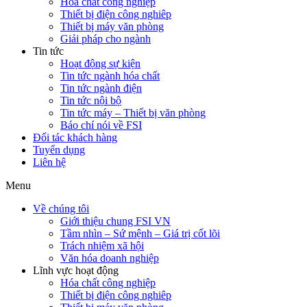
Hóa chất công nghiệp
Thiết bị điện công nghiêp
Thiết bị máy văn phòng
Giải pháp cho ngành
Tin tức
Hoạt động sự kiện
Tin tức ngành hóa chất
Tin tức ngành điện
Tin tức nội bộ
Tin tức máy – Thiết bị văn phòng
Báo chí nói về FSI
Đối tác khách hàng
Tuyển dụng
Liên hệ
Menu
Về chúng tôi
Giới thiệu chung FSI VN
Tầm nhìn – Sứ mệnh – Giá trị cốt lõi
Trách nhiệm xã hội
Văn hóa doanh nghiệp
Lĩnh vực hoạt động
Hóa chất công nghiệp
Thiết bị điện công nghiêp