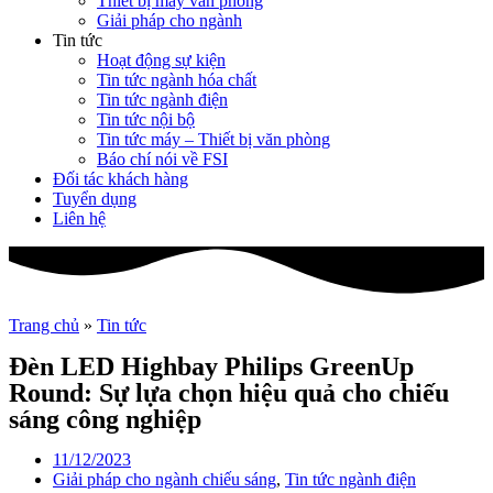
Thiết bị máy văn phòng
Giải pháp cho ngành
Tin tức
Hoạt động sự kiện
Tin tức ngành hóa chất
Tin tức ngành điện
Tin tức nội bộ
Tin tức máy – Thiết bị văn phòng
Báo chí nói về FSI
Đối tác khách hàng
Tuyển dụng
Liên hệ
Trang chủ
»
Tin tức
Đèn LED Highbay Philips GreenUp
Round: Sự lựa chọn hiệu quả cho chiếu
sáng công nghiệp
11/12/2023
Giải pháp cho ngành chiếu sáng
,
Tin tức ngành điện