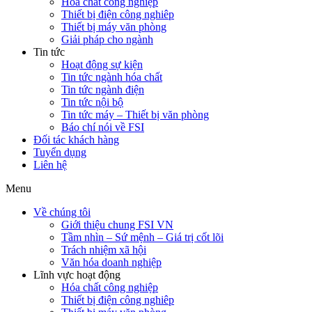
Hóa chất công nghiệp
Thiết bị điện công nghiêp
Thiết bị máy văn phòng
Giải pháp cho ngành
Tin tức
Hoạt động sự kiện
Tin tức ngành hóa chất
Tin tức ngành điện
Tin tức nội bộ
Tin tức máy – Thiết bị văn phòng
Báo chí nói về FSI
Đối tác khách hàng
Tuyển dụng
Liên hệ
Menu
Về chúng tôi
Giới thiệu chung FSI VN
Tầm nhìn – Sứ mệnh – Giá trị cốt lõi
Trách nhiệm xã hội
Văn hóa doanh nghiệp
Lĩnh vực hoạt động
Hóa chất công nghiệp
Thiết bị điện công nghiêp