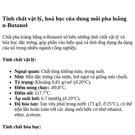
Tính chất vật lý, hoá học của dung môi pha loãng
n-Butanol
Chất pha loãng bằng n-Butanol sở hữu những tính chất vật lý và
hóa học đặc trưng, góp phần vào hiệu quả và tính ứng dụng đa dạng
của nó trong nhiều ngành công nghiệp.
Tính chất vật lý:
Ngoại quan:
Chất lỏng không màu, trong suốt.
Mùi:
Mùi đặc trưng của rượu, hơi ngọt và giống mùi chuối.
Tỷ trọng:
Khoảng 0.81 g/cm³ (ở 20°C).
Điểm nóng chảy:
-89.8°C.
Điểm sôi:
117.7°C.
Áp suất hơi:
6.7 mmHg (ở 20°C).
Độ hòa tan:
Tan vừa phải trong nước (73 g/L ở 25°C), có thể
trộn lẫn hoàn toàn với các dung môi hữu cơ như ethanol,
ether, acetone.
Tính chất hóa học: