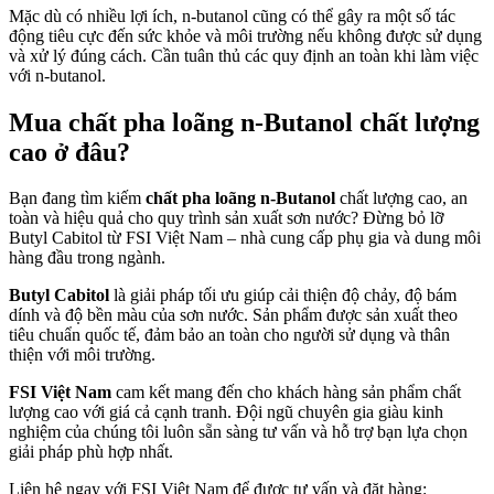
Mặc dù có nhiều lợi ích, n-butanol cũng có thể gây ra một số tác
động tiêu cực đến sức khỏe và môi trường nếu không được sử dụng
và xử lý đúng cách. Cần tuân thủ các quy định an toàn khi làm việc
với n-butanol.
Mua chất pha loãng n-Butanol chất lượng
cao ở đâu?
Bạn đang tìm kiếm
chất pha loãng n-Butanol
chất lượng cao, an
toàn và hiệu quả cho quy trình sản xuất sơn nước? Đừng bỏ lỡ
Butyl Cabitol từ FSI Việt Nam – nhà cung cấp phụ gia và dung môi
hàng đầu trong ngành.
Butyl Cabitol
là giải pháp tối ưu giúp cải thiện độ chảy, độ bám
dính và độ bền màu của sơn nước. Sản phẩm được sản xuất theo
tiêu chuẩn quốc tế, đảm bảo an toàn cho người sử dụng và thân
thiện với môi trường.
FSI Việt Nam
cam kết mang đến cho khách hàng sản phẩm chất
lượng cao với giá cả cạnh tranh. Đội ngũ chuyên gia giàu kinh
nghiệm của chúng tôi luôn sẵn sàng tư vấn và hỗ trợ bạn lựa chọn
giải pháp phù hợp nhất.
Liên hệ ngay với FSI Việt Nam để được tư vấn và đặt hàng: