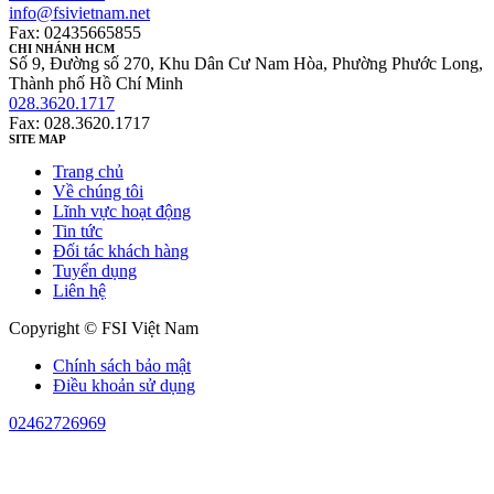
info@fsivietnam.net
Fax: 02435665855
CHI NHÁNH HCM
Số 9, Đường số 270, Khu Dân Cư Nam Hòa, Phường Phước Long,
Thành phố Hồ Chí Minh
028.3620.1717
Fax: 028.3620.1717
SITE MAP
Trang chủ
Về chúng tôi
Lĩnh vực hoạt động
Tin tức
Đối tác khách hàng
Tuyển dụng
Liên hệ
Copyright © FSI Việt Nam
Chính sách bảo mật
Điều khoản sử dụng
02462726969