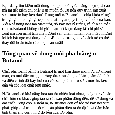
Bạn đang tìm kiếm một dung môi pha loãng đa năng, hiệu quả cao
mà lại tiết kiệm chi phí? Bạn muốn tối ưu hóa quy trình sản xuất
sơn, mực in hay keo dán? Dung môi n-Butanol – “chìa khóa vàng”
trong ngành công nghiệp hóa chất – giải quyết mọi vấn đề của bạn.
Với khả năng hòa tan vượt trội, độ bay hơi lý tưởng và tính an toàn
cao, n-Butanol không chỉ giúp bạn tiết kiệm đáng kể chi phí sản
xuất mà còn nâng tầm chất lượng sản phẩm. Khám phá ngay những
lợi ích bất ngờ mà dung môi n-Butanol mang lại và cách nó có thể
thay đổi hoàn toàn cách bạn sản xuất!
Tổng quan về dung môi pha loãng n-
Butanol
Chất pha loãng bằng n-Butanol là một loại dung môi hữu cơ không
màu, có mùi đặc trưng, thường được sử dụng để làm giảm độ nhớt
và điều chỉnh độ bay hơi của các sản phẩm như sơn, mực in, keo
dán và các loại chất phủ khác.
N-Butanol có khả năng hòa tan tốt nhiều loại nhựa, polymer và các
chất hữu cơ khác, giúp tạo ra các sản phẩm đồng đều, dễ sử dụng và
đạt chất lượng cao. Ngoài ra, n-Butanol còn có tốc độ bay hơi vừa
phải, giúp quá trình khô của sản phẩm diễn ra ổn định và đảm bảo
tính thẩm mỹ cũng như độ bền của lớp phủ.