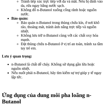
Tránh tiếp xúc trực tiếp với da và mắt. Nếu bị dính vào
da, rửa ngay bằng nước sạch.
Không đổ n-Butanol xuống cống rãnh hoặc nguồn
nước.
Bảo quản:
Bảo quản n-Butanol trong thùng chứa kín, ở nơi khô
ráo, thoáng mát, tránh ánh nắng trực tiếp và nguồn
nhiệt.
Không lưu trữ n-Butanol cùng với các chất oxy hóa
mạnh.
Đặt thùng chứa n-Butanol ở vị trí an toàn, tránh xa tầm
tay trẻ em.
Lưu ý quan trọng:
n-Butanol là chất dễ cháy. Không sử dụng gần lửa hoặc
nguồn nhiệt.
Nếu nuốt phải n-Butanol, hãy tìm kiếm sự trợ giúp y tế ngay
lập tức.
Ứng dụng của dung môi pha loãng n-
Butanol