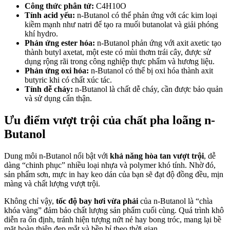
Công thức phân tử:
C4H10O
Tính acid yếu:
n-Butanol có thể phản ứng với các kim loại
kiềm mạnh như natri để tạo ra muối butanolat và giải phóng
khí hydro.
Phản ứng ester hóa:
n-Butanol phản ứng với axit axetic tạo
thành butyl axetat, một este có mùi thơm trái cây, được sử
dụng rộng rãi trong công nghiệp thực phẩm và hương liệu.
Phản ứng oxi hóa:
n-Butanol có thể bị oxi hóa thành axit
butyric khi có chất xúc tác.
Tính dễ cháy:
n-Butanol là chất dễ cháy, cần được bảo quản
và sử dụng cẩn thận.
Ưu điểm vượt trội của chất pha loãng n-
Butanol
Dung môi n-Butanol nổi bật với
khả năng hòa tan vượt trội
, dễ
dàng “chinh phục” nhiều loại nhựa và polymer khó tính. Nhờ đó,
sản phẩm sơn, mực in hay keo dán của bạn sẽ đạt độ đồng đều, mịn
màng và chất lượng vượt trội.
Không chỉ vậy,
tốc độ bay hơi vừa phải
của n-Butanol là “chìa
khóa vàng” đảm bảo chất lượng sản phẩm cuối cùng. Quá trình khô
diễn ra ổn định, tránh hiện tượng nứt nẻ hay bong tróc, mang lại bề
mặt hoàn thiện đẹp mắt và bền bỉ theo thời gian.