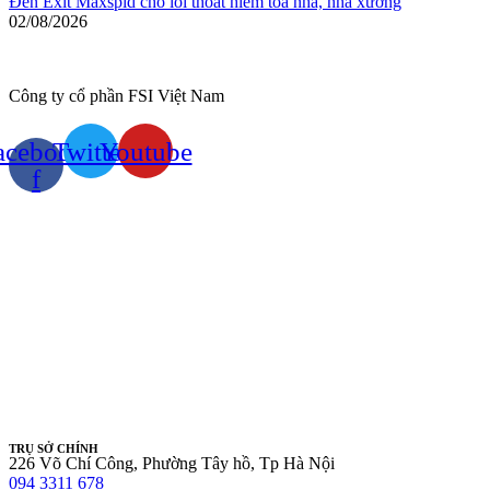
Đèn Exit Maxspid cho lối thoát hiểm tòa nhà, nhà xưởng
02/08/2026
Công ty cổ phần FSI Việt Nam
acebook-
Twitter
Youtube
f
TRỤ SỞ CHÍNH
226 Võ Chí Công, Phường Tây hồ, Tp Hà Nội
094 3311 678