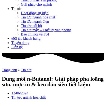
Thiết bị máy văn phòng
Giải pháp cho ngành
Tin tức
Hoạt động sự kiện
Tin tức ngành hóa chất
Tin tức ngành điện
Tin tức nội bộ
Tin tức máy – Thiết bị văn phòng
Báo chí nói về FSI
Đối tác khách hàng
Tuyển dụng
Liên hệ
Trang chủ
»
Tin tức
Dung môi n-Butanol: Giải pháp pha loãng
sơn, mực in & keo dán siêu tiết kiệm
12/06/2024
Tin tức ngành hóa chất