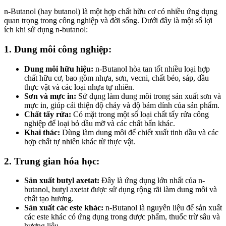
n-Butanol (hay butanol) là một hợp chất hữu cơ có nhiều ứng dụng
quan trọng trong công nghiệp và đời sống. Dưới đây là một số lợi
ích khi sử dụng n-butanol:
1. Dung môi công nghiệp:
Dung môi hữu hiệu:
n-Butanol hòa tan tốt nhiều loại hợp
chất hữu cơ, bao gồm nhựa, sơn, vecni, chất béo, sáp, dầu
thực vật và các loại nhựa tự nhiên.
Sơn và mực in:
Sử dụng làm dung môi trong sản xuất sơn và
mực in, giúp cải thiện độ chảy và độ bám dính của sản phẩm.
Chất tẩy rửa:
Có mặt trong một số loại chất tẩy rửa công
nghiệp để loại bỏ dầu mỡ và các chất bẩn khác.
Khai thác:
Dùng làm dung môi để chiết xuất tinh dầu và các
hợp chất tự nhiên khác từ thực vật.
2. Trung gian hóa học:
Sản xuất butyl axetat:
Đây là ứng dụng lớn nhất của n-
butanol, butyl axetat được sử dụng rộng rãi làm dung môi và
chất tạo hương.
Sản xuất các este khác:
n-Butanol là nguyên liệu để sản xuất
các este khác có ứng dụng trong dược phẩm, thuốc trừ sâu và
hương liệu.