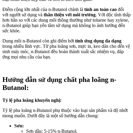
Điểm cộng lớn nhất của n-Butanol chính là
tính an toàn cao
đối
với người sử dụng và
thân thiện với môi trường
. Với độc tính thấp
hơn hẳn so với các dung môi thông thường như toluene hay xylene,
n-Butanol giúp bạn yên tâm sử dụng mà không lo ảnh hưởng đến
sức khỏe.
Dung môi n-Butanol còn ghi điểm bởi
tính ứng dụng đa dạng
trong nhiều lĩnh vực. Từ pha loãng sơn, mực in, keo dán cho đến vệ
sinh máy móc, n-Butanol đều hoàn thành xuất sắc nhiệm vụ, đáp
ứng mọi nhu cầu của bạn.
Hướng dẫn sử dụng chất pha loãng n-
Butanol:
Tỷ lệ pha loãng khuyến nghị:
Tỷ lệ pha loãng n-Butanol phụ thuộc vào loại sản phẩm và độ nhớt
mong muốn. Dưới đây là một số hướng dẫn chung:
Sơn:
Sơn dầu: 5-15% n-Butanol.