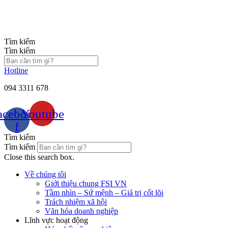
Chuyển
đến
nội
dung
Tìm kiếm
Tìm kiếm
Hotline
094 3311 678
acebook-
Youtube
f
Tìm kiếm
Tìm kiếm
Close this search box.
Về chúng tôi
Giới thiệu chung FSI VN
Tầm nhìn – Sứ mệnh – Giá trị cốt lõi
Trách nhiệm xã hội
Văn hóa doanh nghiệp
Lĩnh vực hoạt động