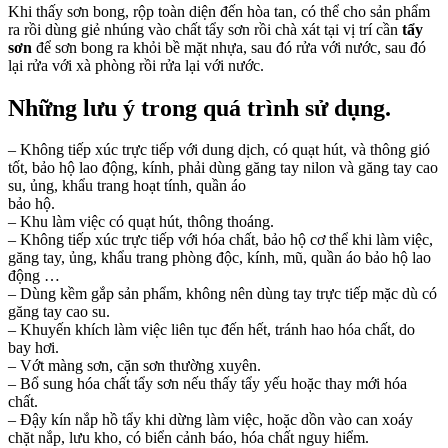
Khi thấy sơn bong, rộp toàn diện đến hòa tan, có thể cho sản phẩm
ra rồi dùng giẻ nhúng vào chất tẩy sơn rồi chà xát tại vị trí cần
tẩy
sơn
để sơn bong ra khỏi bề mặt nhựa, sau đó rửa với nước, sau đó
lại rửa với xà phòng rồi rửa lại với nước.
Những lưu ý trong quá trình sử dụng.
– Không tiếp xúc trực tiếp với dung dịch, có quạt hút, và thông gió
tốt, bảo hộ lao động, kính, phải dùng găng tay nilon và găng tay cao
su, ủng, khẩu trang hoạt tính, quần áo
bảo hộ.
– Khu làm việc có quạt hút, thông thoáng.
– Không tiếp xúc trực tiếp với hóa chất, bảo hộ cơ thể khi làm việc,
găng tay, ủng, khẩu trang phòng độc, kính, mũ, quần áo bảo hộ lao
động …
– Dùng kềm gắp sản phẩm, không nên dùng tay trực tiếp mặc dù có
găng tay cao su.
– Khuyến khích làm việc liên tục đến hết, tránh hao hóa chất, do
bay hơi.
– Vớt màng sơn, cặn sơn thường xuyên.
– Bổ sung hóa chất tẩy sơn nếu thấy tẩy yếu hoặc thay mới hóa
chất.
– Đậy kín nắp hồ tẩy khi dừng làm việc, hoặc dồn vào can xoáy
chặt nắp, lưu kho, có biển cảnh báo, hóa chất nguy hiểm.