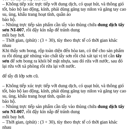
– Không tiếp xúc trực tiếp với dung dịch, có quạt hút, và thông gió
tốt, bảo hộ lao động, kính, phải dùng găng tay nilon và găng tay cao
su, ủng, khẩu trang hoạt tính, quần áo
bảo hộ.
– Nhúng trực tiếp sản phẩm cần tẩy vào thùng chứa
dung dịch tẩy
sơn NI-007
, rồi đậy kín nắp để tránh dung
môi bay hơi.
– Thời gian, (phút) : (3 ÷ 30), tùy theo thực tế có thời gian khác
nhau
Khi thấy sơn bong, rộp toàn diện đến hòa tan, có thể cho sản phẩm
ra rồi dùng giẻ nhúng vào chất tẩy sơn rồi chà xát tại vị trí cần
tẩy
sơn
để sơn bong ra khỏi bề mặt nhựa, sau đó rửa với nước, sau đó
lại rửa với xà phòng rồi rửa lại với nước.
để tẩy đi lớp sơn cũ.
– Không tiếp xúc trực tiếp với dung dịch, có quạt hút, và thông gió
tốt, bảo hộ lao động, kính, phải dùng găng tay nilon và găng tay cao
su, ủng, khẩu trang hoạt tính, quần áo
bảo hộ.
– Nhúng trực tiếp sản phẩm cần tẩy vào thùng chứa
dung dịch tẩy
sơn NI-007
, rồi đậy kín nắp để tránh dung
môi bay hơi.
– Thời gian, (phút) : (3 ÷ 30), tùy theo thực tế có thời gian khác
nhau