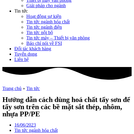
Thiết bị máy văn phòng
Giải pháp cho ngành
Tin tức
Hoạt động sự kiện
Tin tức ngành hóa chất
Tin tức ngành điện
Tin tức nội bộ
Tin tức máy – Thiết bị văn phòng
Báo chí nói về FSI
Đối tác khách hàng
Tuyển dụng
Liên hệ
Trang chủ
»
Tin tức
Hướng dẫn cách dùng hoá chất tẩy sơn để
tẩy sơn trên các bề mặt sắt thép, nhôm,
nhựa PP/PE
16/06/2023
Tin tức ngành hóa chất