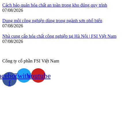
Cách bảo quản hóa chất an toàn trong kho đúng quy trình
07/08/2026
Dung môi công nghiệp dùng trong ngành sơn phổ biến
07/08/2026
Nhà cung cấp hóa chất công nghiệp tại Hà Nội | FSI Việt Nam
07/08/2026
Công ty cổ phần FSI Việt Nam
acebook-
Twitter
Youtube
f