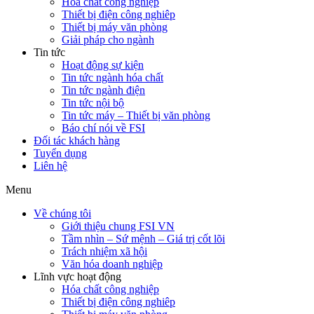
Hóa chất công nghiệp
Thiết bị điện công nghiêp
Thiết bị máy văn phòng
Giải pháp cho ngành
Tin tức
Hoạt động sự kiện
Tin tức ngành hóa chất
Tin tức ngành điện
Tin tức nội bộ
Tin tức máy – Thiết bị văn phòng
Báo chí nói về FSI
Đối tác khách hàng
Tuyển dụng
Liên hệ
Menu
Về chúng tôi
Giới thiệu chung FSI VN
Tầm nhìn – Sứ mệnh – Giá trị cốt lõi
Trách nhiệm xã hội
Văn hóa doanh nghiệp
Lĩnh vực hoạt động
Hóa chất công nghiệp
Thiết bị điện công nghiêp