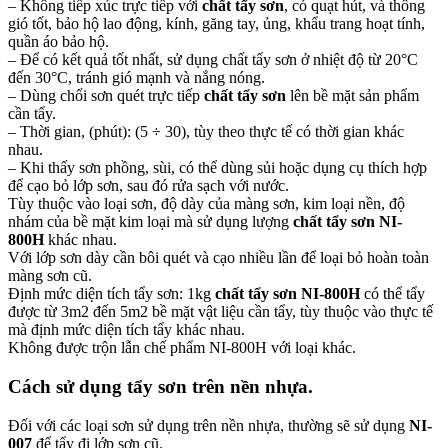
– Không tiếp xúc trực tiếp với
chất tẩy sơn
, có quạt hút, và thông
gió tốt, bảo hộ lao động, kính, găng tay, ủng, khẩu trang hoạt tính,
quần áo bảo hộ.
– Để có kết quả tốt nhất, sử dụng chất tẩy sơn ở nhiệt độ từ 20°C
đến 30°C, tránh gió mạnh và nắng nóng.
– Dùng chổi sơn quét trực tiếp
chất tẩy sơn
lên bề mặt sản phẩm
cần tẩy.
– Thời gian, (phút): (5 ÷ 30), tùy theo thực tế có thời gian khác
nhau.
– Khi thấy sơn phồng, sùi, có thể dùng sủi hoặc dụng cụ thích hợp
để cạo bỏ lớp sơn, sau đó rửa sạch với nước.
Tùy thuộc vào loại sơn, độ dày của màng sơn, kim loại nền, độ
nhám của bề mặt kim loại mà sử dụng lượng
chất tẩy sơn NI-
800H
khác nhau.
Với lớp sơn dày cần bôi quét và cạo nhiều lần để loại bỏ hoàn toàn
màng sơn cũ.
Định mức diện tích tẩy sơn: 1kg
chất tẩy sơn NI-800H
có thể tẩy
được từ 3m2 đến 5m2 bề mặt vật liệu cần tẩy, tùy thuộc vào thực tế
mà định mức diện tích tẩy khác nhau.
Không được trộn lẫn chế phẩm NI-800H với loại khác.
Cách sử dụng tẩy sơn trên nền nhựa.
Đối với các loại sơn sử dụng trên nền nhựa, thường sẽ sử dụng
NI-
007
để tẩy đi lớp sơn cũ.