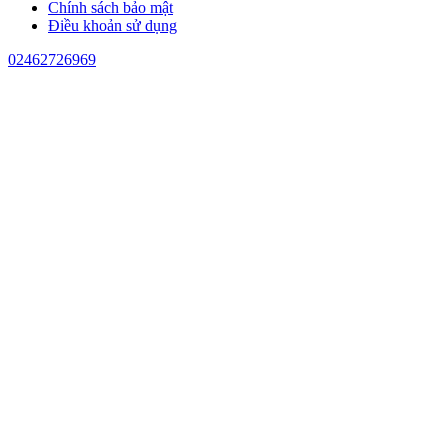
Chính sách bảo mật
Điều khoản sử dụng
02462726969