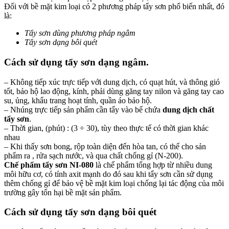
Đối với bề mặt kim loại có 2 phương pháp tẩy sơn phổ biến nhất, đó
là:
Tẩy sơn dùng phương pháp ngâm
Tẩy sơn dạng bôi quét
Cách sử dụng tẩy sơn dạng ngâm.
– Không tiếp xúc trực tiếp với dung dịch, có quạt hút, và thông gió
tốt, bảo hộ lao động, kính, phải dùng găng tay nilon và găng tay cao
su, ủng, khẩu trang hoạt tính, quần áo bảo hộ.
– Nhúng trực tiếp sản phẩm cần tẩy vào bể chứa
dung dịch chất
tẩy sơn
.
– Thời gian, (phút) : (3 ÷ 30), tùy theo thực tế có thời gian khác
nhau
– Khi thấy sơn bong, rộp toàn diện đến hòa tan, có thể cho sản
phẩm ra , rửa sạch nước, và qua chất chống gỉ (N-200).
Chế phẩm tẩy sơn NI-080
là chế phẩm tổng hợp từ nhiều dung
môi hữu cơ, có tính axit mạnh do đó sau khi tẩy sơn cần sử dụng
thêm chống gỉ để bảo vệ bề mặt kim loại chống lại tác động của môi
trường gây tổn hại bề mặt sản phẩm.
Cách sử dụng tẩy sơn dạng bôi quét