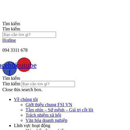
Chuyển
đến
nội
dung
Tìm kiếm
Tìm kiếm
Hotline
094 3311 678
acebook-
Youtube
f
Tìm kiếm
Tìm kiếm
Close this search box.
Về chúng tôi
Giới thiệu chung FSI VN
Tầm nhìn – Sứ mệnh – Giá trị cốt lõi
Trách nhiệm xã hội
Văn hóa doanh nghiệp
Lĩnh vực hoạt động