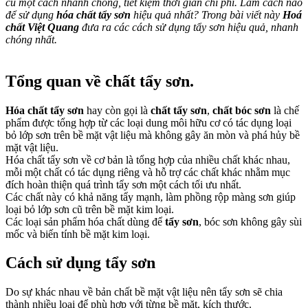
cũ một cách nhanh chóng, tiết kiệm thời gian chi phí. Làm cách nào
để sử dụng
hóa chất tẩy sơn
hiệu quả nhất? Trong bài viết này
Hoá
chất Việt Quang
đưa ra các cách sử dụng tẩy sơn hiệu quả, nhanh
chóng nhất.
Tổng quan về chất tẩy sơn.
Hóa chất tẩy sơn
hay còn gọi là
chất tẩy sơn
,
chất bóc sơn
là chế
phẩm được tổng hợp từ các loại dung môi hữu cơ có tác dụng loại
bỏ lớp sơn trên bề mặt vật liệu mà không gây ăn mòn và phá hủy bề
mặt vật liệu.
Hóa chất tẩy sơn về cơ bản là tổng hợp của nhiều chất khác nhau,
mỗi một chất có tác dụng riêng và hỗ trợ các chất khác nhằm mục
đích hoàn thiện quá trình tẩy sơn một cách tối ưu nhất.
Các chất này có khả năng tẩy mạnh, làm phồng rộp màng sơn giúp
loại bỏ lớp sơn cũ trên bề mặt kim loại.
Các loại sản phẩm hóa chất dùng để
tẩy sơn
, bóc sơn không gây sùi
mốc và biến tính bề mặt kim loại.
Cách sử dụng tẩy sơn
Do sự khác nhau về bản chất bề mặt vật liệu nên tẩy sơn sẽ chia
thành nhiều loại để phù hợp với từng bề mặt, kích thước.