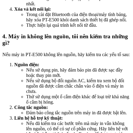
nhất.
Xóa và kết nối lại:
Trong cài đặt Bluetooth của điện thoại/máy tính bảng,
hãy xóa PT-E500 khỏi danh sách thiết bị đã ghép nối.
Thực hiện lại quá trình kết nối từ đầu.
4. Máy in không lên nguồn, tôi nên kiểm tra những
gì?
Nếu máy in PT-E500 không lên nguồn, hãy kiểm tra các yếu tố sau:
Nguồn điện:
Nếu sử dụng pin, hãy đảm bảo pin đã được sạc đầy
hoặc thay pin mới.
Nếu sử dụng bộ đổi nguồn AC, kiểm tra xem bộ đổi
nguồn đã được cắm chắc chắn vào ổ điện và máy in
chưa.
Thử sử dụng một ổ cắm điện khác để loại trừ khả năng
ổ cắm bị hỏng.
Công tắc nguồn:
Đảm bảo công tắc nguồn trên máy in đã được bật lên.
Liên hệ hỗ trợ kỹ thuật:
Nếu đã kiểm tra các bước trên mà máy in vẫn không
lên nguồn, có thể có sự cố phần cứng. Hãy liên hệ với