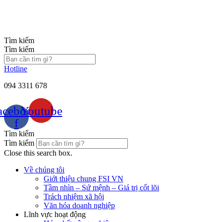
Chuyển
đến
nội
dung
Tìm kiếm
Tìm kiếm
Hotline
094 3311 678
acebook-
Youtube
f
Tìm kiếm
Tìm kiếm
Close this search box.
Về chúng tôi
Giới thiệu chung FSI VN
Tầm nhìn – Sứ mệnh – Giá trị cốt lõi
Trách nhiệm xã hội
Văn hóa doanh nghiệp
Lĩnh vực hoạt động