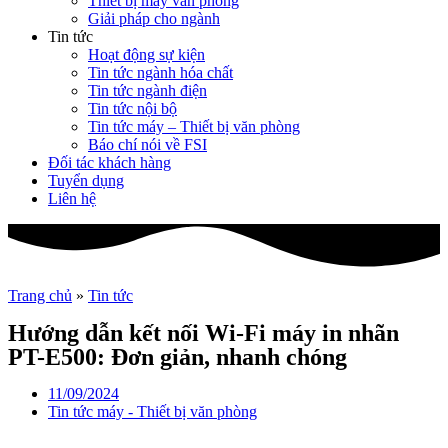
Thiết bị máy văn phòng
Giải pháp cho ngành
Tin tức
Hoạt động sự kiện
Tin tức ngành hóa chất
Tin tức ngành điện
Tin tức nội bộ
Tin tức máy – Thiết bị văn phòng
Báo chí nói về FSI
Đối tác khách hàng
Tuyển dụng
Liên hệ
Trang chủ
»
Tin tức
Hướng dẫn kết nối Wi-Fi máy in nhãn
PT-E500: Đơn giản, nhanh chóng
11/09/2024
Tin tức máy - Thiết bị văn phòng