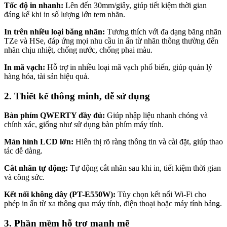
Tốc độ in nhanh:
Lên đến 30mm/giây, giúp tiết kiệm thời gian
đáng kể khi in số lượng lớn tem nhãn.
In trên nhiều loại băng nhãn:
Tương thích với đa dạng băng nhãn
TZe và HSe, đáp ứng mọi nhu cầu in ấn từ nhãn thông thường đến
nhãn chịu nhiệt, chống nước, chống phai màu.
In mã vạch:
Hỗ trợ in nhiều loại mã vạch phổ biến, giúp quản lý
hàng hóa, tài sản hiệu quả.
2. Thiết kế thông minh, dễ sử dụng
Bàn phím QWERTY đầy đủ:
Giúp nhập liệu nhanh chóng và
chính xác, giống như sử dụng bàn phím máy tính.
Màn hình LCD lớn:
Hiển thị rõ ràng thông tin và cài đặt, giúp thao
tác dễ dàng.
Cắt nhãn tự động:
Tự động cắt nhãn sau khi in, tiết kiệm thời gian
và công sức.
Kết nối không dây (PT-E550W):
Tùy chọn kết nối Wi-Fi cho
phép in ấn từ xa thông qua máy tính, điện thoại hoặc máy tính bảng.
3. Phần mềm hỗ trợ mạnh mẽ