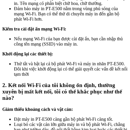
in. Tên mạng có phân biệt chữ hoa, chữ thường.
Đảm bảo máy in PT-E500 nằm trong vùng phủ sóng của
mạng Wi-Fi. Bạn có thể thử di chuyển máy in đến gần bộ
phát Wi-Fi hơn.
Kiểm tra cài đặt ẩn mạng Wi-Fi:
Nếu mạng Wi-Fi của bạn được cài đặt ẩn, bạn cần nhập thủ
công tên mạng (SSID) vào máy in.
Khởi động lại các thiết bị:
Thử tắt và bật lại cả bộ phát Wi-Fi và máy in nhãn PT-E500.
Đôi khi việc khởi động lại có thể giải quyết các vấn đề kết nối
tạm thời
2. Kết nối Wi-Fi của tôi không ổn định, thường
xuyên bị mất kết nối, tôi có thể khắc phục như thế
nào?
Giảm thiểu khoảng cách và vật cản:
Đặt máy in PT-E500 càng gần bộ phát Wi-Fi càng tốt.
Loại bỏ các vật cản lớn giữa máy in và bộ phát Wi-Fi, chẳng
hạn như tường dày, đồ nội thất bằng kim loại hoặc các thiết bị