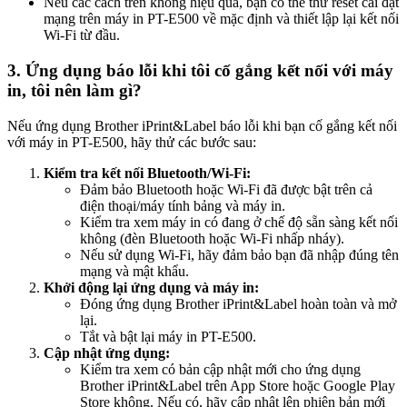
Nếu các cách trên không hiệu quả, bạn có thể thử reset cài đặt
mạng trên máy in PT-E500 về mặc định và thiết lập lại kết nối
Wi-Fi từ đầu.
3. Ứng dụng báo lỗi khi tôi cố gắng kết nối với máy
in, tôi nên làm gì?
Nếu ứng dụng Brother iPrint&Label báo lỗi khi bạn cố gắng kết nối
với máy in PT-E500, hãy thử các bước sau:
Kiểm tra kết nối Bluetooth/Wi-Fi:
Đảm bảo Bluetooth hoặc Wi-Fi đã được bật trên cả
điện thoại/máy tính bảng và máy in.
Kiểm tra xem máy in có đang ở chế độ sẵn sàng kết nối
không (đèn Bluetooth hoặc Wi-Fi nhấp nháy).
Nếu sử dụng Wi-Fi, hãy đảm bảo bạn đã nhập đúng tên
mạng và mật khẩu.
Khởi động lại ứng dụng và máy in:
Đóng ứng dụng Brother iPrint&Label hoàn toàn và mở
lại.
Tắt và bật lại máy in PT-E500.
Cập nhật ứng dụng:
Kiểm tra xem có bản cập nhật mới cho ứng dụng
Brother iPrint&Label trên App Store hoặc Google Play
Store không. Nếu có, hãy cập nhật lên phiên bản mới