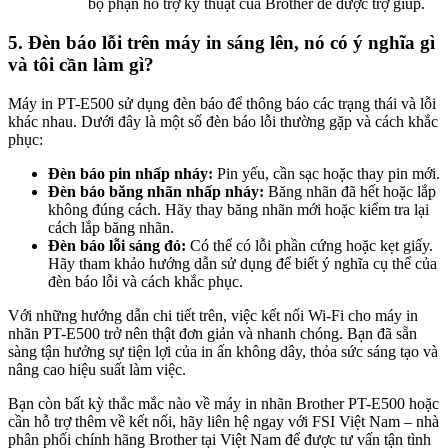
bộ phận hỗ trợ kỹ thuật của Brother để được trợ giúp.
5. Đèn báo lỗi trên máy in sáng lên, nó có ý nghĩa gì
và tôi cần làm gì?
Máy in PT-E500 sử dụng đèn báo để thông báo các trạng thái và lỗi
khác nhau. Dưới đây là một số đèn báo lỗi thường gặp và cách khắc
phục:
Đèn báo pin nhấp nháy:
Pin yếu, cần sạc hoặc thay pin mới.
Đèn báo băng nhãn nhấp nháy:
Băng nhãn đã hết hoặc lắp
không đúng cách. Hãy thay băng nhãn mới hoặc kiểm tra lại
cách lắp băng nhãn.
Đèn báo lỗi sáng đỏ:
Có thể có lỗi phần cứng hoặc kẹt giấy.
Hãy tham khảo hướng dẫn sử dụng để biết ý nghĩa cụ thể của
đèn báo lỗi và cách khắc phục.
Với những hướng dẫn chi tiết trên, việc kết nối Wi-Fi cho máy in
nhãn PT-E500 trở nên thật đơn giản và nhanh chóng. Bạn đã sẵn
sàng tận hưởng sự tiện lợi của in ấn không dây, thỏa sức sáng tạo và
nâng cao hiệu suất làm việc.
Bạn còn bất kỳ thắc mắc nào về máy in nhãn Brother PT-E500 hoặc
cần hỗ trợ thêm về kết nối, hãy liên hệ ngay với FSI Việt Nam – nhà
phân phối chính hãng Brother tại Việt Nam để được tư vấn tận tình