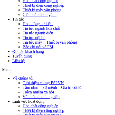
Hóa chất công nghiệp
Thiết bị điện công nghiêp
Thiết bị máy văn phòng
Giải pháp cho ngành
Tin tức
Hoạt động sự kiện
Tin tức ngành hóa chất
Tin tức ngành điện
Tin tức nội bộ
Tin tức máy – Thiết bị văn phòng
Báo chí nói về FSI
Đối tác khách hàng
Tuyển dụng
Liên hệ
Menu
Về chúng tôi
Giới thiệu chung FSI VN
Tầm nhìn – Sứ mệnh – Giá trị cốt lõi
Trách nhiệm xã hội
Văn hóa doanh nghiệp
Lĩnh vực hoạt động
Hóa chất công nghiệp
Thiết bị điện công nghiêp