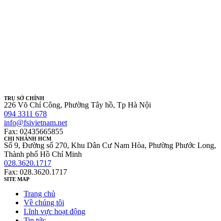
TRỤ SỞ CHÍNH
226 Võ Chí Công, Phường Tây hồ, Tp Hà Nội
094 3311 678
info@fsivietnam.net
Fax: 02435665855
CHI NHÁNH HCM
Số 9, Đường số 270, Khu Dân Cư Nam Hòa, Phường Phước Long,
Thành phố Hồ Chí Minh
028.3620.1717
Fax: 028.3620.1717
SITE MAP
Trang chủ
Về chúng tôi
Lĩnh vực hoạt động
Tin tức