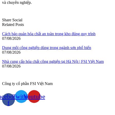
và chuyên nghiệp.
Share Social
Related Posts
Cách bảo quản hóa chất an toàn trong kho đúng quy trình
07/08/2026
Dung môi công nghiệp dùng trong ngành sơn phổ biến
07/08/2026
Nhà cung cấp hóa chất công nghiệp tại Hà Nội | FSI Việt Nam
07/08/2026
Công ty cổ phần FSI Việt Nam
acebook-
Twitter
Youtube
f