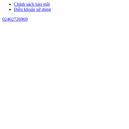
Chính sách bảo mật
Điều khoản sử dụng
02462726969