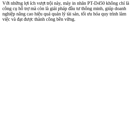
Với những lợi ích vượt trội này, máy in nhãn PT-D450 không chỉ là
công cụ hỗ trợ mà còn là giải pháp đầu tư thông minh, giúp doanh
nghiệp nâng cao hiệu quả quản lý tài sản, tối ưu hóa quy trình làm
việc và đạt được thành công bền vững.