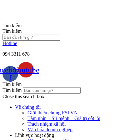
Chuyển
đến
nội
dung
Tìm kiếm
Tìm kiếm
Hotline
094 3311 678
acebook-
Youtube
f
Tìm kiếm
Tìm kiếm
Close this search box.
Về chúng tôi
Giới thiệu chung FSI VN
Tầm nhìn – Sứ mệnh – Giá trị cốt lõi
Trách nhiệm xã hội
Văn hóa doanh nghiệp
Lĩnh vực hoạt động