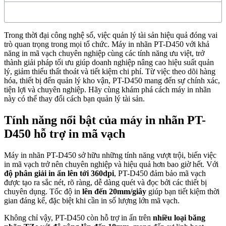
Trong thời đại công nghệ số, việc quản lý tài sản hiệu quả đóng vai
trò quan trọng trong mọi tổ chức. Máy in nhãn PT-D450 với khả
năng in mã vạch chuyên nghiệp cùng các tính năng ưu việt, trở
thành giải pháp tối ưu giúp doanh nghiệp nâng cao hiệu suất quản
lý, giảm thiểu thất thoát và tiết kiệm chi phí. Từ việc theo dõi hàng
hóa, thiết bị đến quản lý kho vận, PT-D450 mang đến sự chính xác,
tiện lợi và chuyên nghiệp. Hãy cùng khám phá cách máy in nhãn
này có thể thay đổi cách bạn quản lý tài sản.
Tính năng nổi bật của máy in nhãn PT-
D450 hỗ trợ in mã vạch
Máy in nhãn PT-D450 sở hữu những tính năng vượt trội, biến việc
in mã vạch trở nên chuyên nghiệp và hiệu quả hơn bao giờ hết. Với
độ phân giải in ấn lên tới 360dpi
, PT-D450 đảm bảo mã vạch
được tạo ra sắc nét, rõ ràng, dễ dàng quét và đọc bởi các thiết bị
chuyên dụng. Tốc độ in
lên đến 20mm/giây
giúp bạn tiết kiệm thời
gian đáng kể, đặc biệt khi cần in số lượng lớn mã vạch.
Không chỉ vậy, PT-D450 còn hỗ trợ in ấn trên
nhiều loại băng