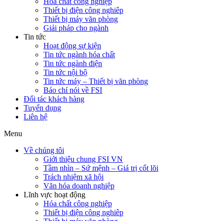
Hóa chất công nghiệp
Thiết bị điện công nghiêp
Thiết bị máy văn phòng
Giải pháp cho ngành
Tin tức
Hoạt động sự kiện
Tin tức ngành hóa chất
Tin tức ngành điện
Tin tức nội bộ
Tin tức máy – Thiết bị văn phòng
Báo chí nói về FSI
Đối tác khách hàng
Tuyển dụng
Liên hệ
Menu
Về chúng tôi
Giới thiệu chung FSI VN
Tầm nhìn – Sứ mệnh – Giá trị cốt lõi
Trách nhiệm xã hội
Văn hóa doanh nghiệp
Lĩnh vực hoạt động
Hóa chất công nghiệp
Thiết bị điện công nghiêp