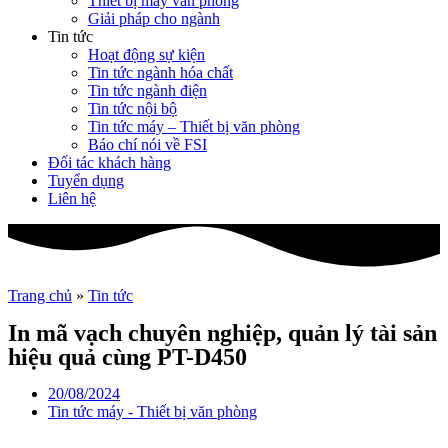
Thiết bị máy văn phòng
Giải pháp cho ngành
Tin tức
Hoạt động sự kiện
Tin tức ngành hóa chất
Tin tức ngành điện
Tin tức nội bộ
Tin tức máy – Thiết bị văn phòng
Báo chí nói về FSI
Đối tác khách hàng
Tuyển dụng
Liên hệ
Trang chủ
»
Tin tức
In mã vạch chuyên nghiệp, quản lý tài sản
hiệu quả cùng PT-D450
20/08/2024
Tin tức máy - Thiết bị văn phòng