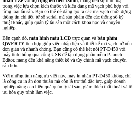
nhãn TZe
với
độ rộng lên đến 18mm
, mang đến sự linh hoạt
trong việc lựa chọn kích thước và kiểu dáng mã vạch phù hợp với
từng loại tài sản. Bạn có thể dễ dàng tạo ra các mã vạch chứa đựng
thông tin chi tiết, từ số serial, mã sản phẩm đến các thông số kỹ
thuật khác, giúp quản lý tài sản một cách khoa học và chuyên
nghiệp.
Bên cạnh đó,
màn hình màu LCD
trực quan và
bàn phím
QWERTY
tích hợp giúp việc nhập liệu và thiết kế mã vạch trở nên
đơn giản và nhanh chóng. Bạn cũng có thể kết nối PT-D450 với
máy tính thông qua cổng USB để tận dụng phần mềm P-touch
Editor, mang đến khả năng thiết kế và tùy chỉnh mã vạch chuyên
sâu hơn.
Với những tính năng ưu việt này, máy in nhãn PT-D450 không chỉ
là công cụ in ấn đơn thuần mà còn là trợ thủ đắc lực, giúp doanh
nghiệp nâng cao hiệu quả quản lý tài sản, giảm thiểu thất thoát và tối
ưu hóa quy trình làm việc.