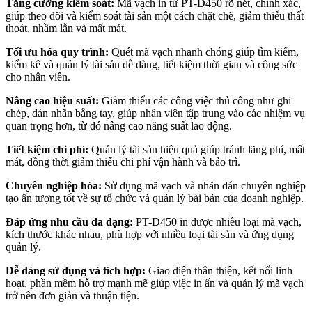
Tăng cường kiểm soát:
Mã vạch in từ PT-D450 rõ nét, chính xác,
giúp theo dõi và kiểm soát tài sản một cách chặt chẽ, giảm thiểu thất
thoát, nhầm lẫn và mất mát.
Tối ưu hóa quy trình:
Quét mã vạch nhanh chóng giúp tìm kiếm,
kiểm kê và quản lý tài sản dễ dàng, tiết kiệm thời gian và công sức
cho nhân viên.
Nâng cao hiệu suất:
Giảm thiểu các công việc thủ công như ghi
chép, dán nhãn bằng tay, giúp nhân viên tập trung vào các nhiệm vụ
quan trọng hơn, từ đó nâng cao năng suất lao động.
Tiết kiệm chi phí:
Quản lý tài sản hiệu quả giúp tránh lãng phí, mất
mát, đồng thời giảm thiểu chi phí vận hành và bảo trì.
Chuyên nghiệp hóa:
Sử dụng mã vạch và nhãn dán chuyên nghiệp
tạo ấn tượng tốt về sự tổ chức và quản lý bài bản của doanh nghiệp.
Đáp ứng nhu cầu đa dạng:
PT-D450 in được nhiều loại mã vạch,
kích thước khác nhau, phù hợp với nhiều loại tài sản và ứng dụng
quản lý.
Dễ dàng sử dụng và tích hợp:
Giao diện thân thiện, kết nối linh
hoạt, phần mềm hỗ trợ mạnh mẽ giúp việc in ấn và quản lý mã vạch
trở nên đơn giản và thuận tiện.