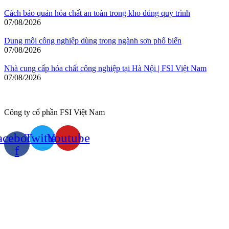
Cách bảo quản hóa chất an toàn trong kho đúng quy trình
07/08/2026
Dung môi công nghiệp dùng trong ngành sơn phổ biến
07/08/2026
Nhà cung cấp hóa chất công nghiệp tại Hà Nội | FSI Việt Nam
07/08/2026
Công ty cổ phần FSI Việt Nam
acebook-
Twitter
Youtube
f