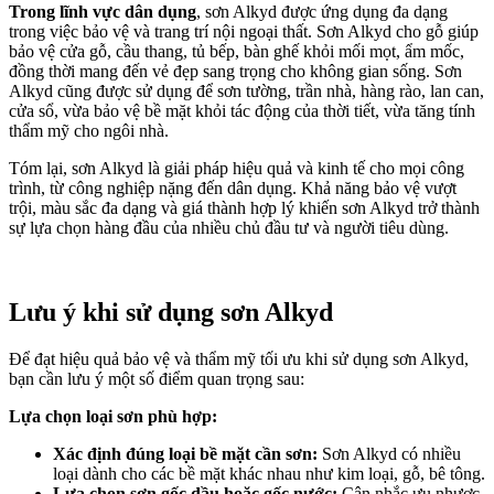
Trong lĩnh vực dân dụng
, sơn Alkyd được ứng dụng đa dạng
trong việc bảo vệ và trang trí nội ngoại thất. Sơn Alkyd cho gỗ giúp
bảo vệ cửa gỗ, cầu thang, tủ bếp, bàn ghế khỏi mối mọt, ẩm mốc,
đồng thời mang đến vẻ đẹp sang trọng cho không gian sống. Sơn
Alkyd cũng được sử dụng để sơn tường, trần nhà, hàng rào, lan can,
cửa sổ, vừa bảo vệ bề mặt khỏi tác động của thời tiết, vừa tăng tính
thẩm mỹ cho ngôi nhà.
Tóm lại, sơn Alkyd là giải pháp hiệu quả và kinh tế cho mọi công
trình, từ công nghiệp nặng đến dân dụng. Khả năng bảo vệ vượt
trội, màu sắc đa dạng và giá thành hợp lý khiến sơn Alkyd trở thành
sự lựa chọn hàng đầu của nhiều chủ đầu tư và người tiêu dùng.
Lưu ý khi sử dụng sơn Alkyd
Để đạt hiệu quả bảo vệ và thẩm mỹ tối ưu khi sử dụng sơn Alkyd,
bạn cần lưu ý một số điểm quan trọng sau:
Lựa chọn loại sơn phù hợp:
Xác định đúng loại bề mặt cần sơn:
Sơn Alkyd có nhiều
loại dành cho các bề mặt khác nhau như kim loại, gỗ, bê tông.
Lựa chọn sơn gốc dầu hoặc gốc nước:
Cân nhắc ưu nhược