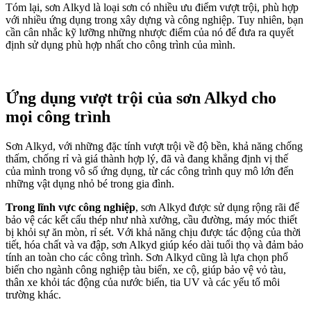
Tóm lại, sơn Alkyd là loại sơn có nhiều ưu điểm vượt trội, phù hợp
với nhiều ứng dụng trong xây dựng và công nghiệp. Tuy nhiên, bạn
cần cân nhắc kỹ lưỡng những nhược điểm của nó để đưa ra quyết
định sử dụng phù hợp nhất cho công trình của mình.
Ứng dụng vượt trội của sơn Alkyd cho
mọi công trình
Sơn Alkyd, với những đặc tính vượt trội về độ bền, khả năng chống
thấm, chống rỉ và giá thành hợp lý, đã và đang khẳng định vị thế
của mình trong vô số ứng dụng, từ các công trình quy mô lớn đến
những vật dụng nhỏ bé trong gia đình.
Trong lĩnh vực công nghiệp
, sơn Alkyd được sử dụng rộng rãi để
bảo vệ các kết cấu thép như nhà xưởng, cầu đường, máy móc thiết
bị khỏi sự ăn mòn, rỉ sét. Với khả năng chịu được tác động của thời
tiết, hóa chất và va đập, sơn Alkyd giúp kéo dài tuổi thọ và đảm bảo
tính an toàn cho các công trình. Sơn Alkyd cũng là lựa chọn phổ
biến cho ngành công nghiệp tàu biển, xe cộ, giúp bảo vệ vỏ tàu,
thân xe khỏi tác động của nước biển, tia UV và các yếu tố môi
trường khác.