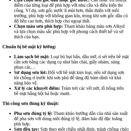
điểm của từng loại để phù hợp với nhu cầu và điều kiện thi
công. Ví dụ, sơn gốc nước ít mùi hơn, thân thiện với môi
trường, phù hợp với không gian kín, trong khi sơn gốc dầu có
độ bền cao hơn, thích hợp cho ngoại thất.
Chọn màu sơn phù hợp:
Tham khảo bảng màu sơn Alkyd
và lựa chọn màu sắc phù hợp với phong cách thiết kế và sở
thích của bạn.
Chuẩn bị bề mặt kỹ lưỡng:
Làm sạch bề mặt:
Loại bỏ bụi bẩn, dầu mỡ, rỉ sét trên bề mặt
cần sơn bằng các dụng cụ như bàn chải, giấy nhám, súng
phun cát,…
Sử dụng sơn lót:
Đối với bề mặt kim loại, nên sử dụng sơn
lót chống rỉ trước khi sơn phủ để tăng độ bám dính và khả
năng bảo vệ.
Xử lý các khuyết điểm:
Trám trét các vết nứt, lỗ hổng trên
bề mặt bằng bột bả hoặc matit.
Thi công sơn đúng kỹ thuật:
Pha sơn đúng tỷ lệ:
Tham khảo hướng dẫn của nhà sản xuất
để pha sơn với dung môi đúng tỷ lệ, đảm bảo độ đặc loãng
phù hợp.
Sơn đều tay:
Sơn theo một chiều nhất định, tránh chồng chéo