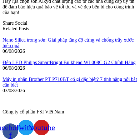
Hãy lựa chọn sơn Alkyd chất lượng cao từ các nhà cung cấp uy tín
để đảm bảo hiệu quả bảo vệ tối ưu và vẻ đẹp bền bỉ cho công trình
của bạn!
Share Social
Related Posts
Nano Silica trong sơn: Giải pháp tăng độ cứng và chống trầy xước
hiệu quả
06/08/2026
Đèn LED Philips SmartBright Bulkhead WL008C G2 Chính Hãng
06/08/2026
Máy in nhãn Brother PT-P710BT có gì đặc biệt? 7 tính năng nổi bật
cần biết
03/08/2026
Công ty cổ phần FSI Việt Nam
acebook-
Twitter
Youtube
f