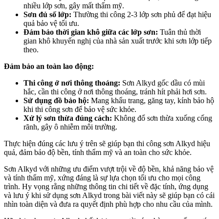
nhiều lớp sơn, gây mất thẩm mỹ.
Sơn đủ số lớp:
Thường thi công 2-3 lớp sơn phủ để đạt hiệu
quả bảo vệ tối ưu.
Đảm bảo thời gian khô giữa các lớp sơn:
Tuân thủ thời
gian khô khuyến nghị của nhà sản xuất trước khi sơn lớp tiếp
theo.
Đảm bảo an toàn lao động:
Thi công ở nơi thông thoáng:
Sơn Alkyd gốc dầu có mùi
hắc, cần thi công ở nơi thông thoáng, tránh hít phải hơi sơn.
Sử dụng đồ bảo hộ:
Mang khẩu trang, găng tay, kính bảo hộ
khi thi công sơn để bảo vệ sức khỏe.
Xử lý sơn thừa đúng cách:
Không đổ sơn thừa xuống cống
rãnh, gây ô nhiễm môi trường.
Thực hiện đúng các lưu ý trên sẽ giúp bạn thi công sơn Alkyd hiệu
quả, đảm bảo độ bền, tính thẩm mỹ và an toàn cho sức khỏe.
Sơn Alkyd với những ưu điểm vượt trội về độ bền, khả năng bảo vệ
và tính thẩm mỹ, xứng đáng là sự lựa chọn tối ưu cho mọi công
trình. Hy vọng rằng những thông tin chi tiết về đặc tính, ứng dụng
và lưu ý khi sử dụng sơn Alkyd trong bài viết này sẽ giúp bạn có cái
nhìn toàn diện và đưa ra quyết định phù hợp cho nhu cầu của mình.