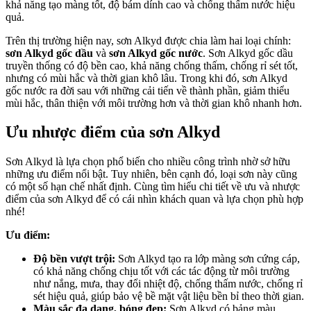
khả năng tạo màng tốt, độ bám dính cao và chống thấm nước hiệu
quả.
Trên thị trường hiện nay, sơn Alkyd được chia làm hai loại chính:
sơn Alkyd gốc dầu
và
sơn Alkyd gốc nước
. Sơn Alkyd gốc dầu
truyền thống có độ bền cao, khả năng chống thấm, chống rỉ sét tốt,
nhưng có mùi hắc và thời gian khô lâu. Trong khi đó, sơn Alkyd
gốc nước ra đời sau với những cải tiến về thành phần, giảm thiểu
mùi hắc, thân thiện với môi trường hơn và thời gian khô nhanh hơn.
Ưu nhược điểm của sơn Alkyd
Sơn Alkyd là lựa chọn phổ biến cho nhiều công trình nhờ sở hữu
những ưu điểm nổi bật. Tuy nhiên, bên cạnh đó, loại sơn này cũng
có một số hạn chế nhất định. Cùng tìm hiểu chi tiết về ưu và nhược
điểm của sơn Alkyd để có cái nhìn khách quan và lựa chọn phù hợp
nhé!
Ưu điểm:
Độ bền vượt trội:
Sơn Alkyd tạo ra lớp màng sơn cứng cáp,
có khả năng chống chịu tốt với các tác động từ môi trường
như nắng, mưa, thay đổi nhiệt độ, chống thấm nước, chống rỉ
sét hiệu quả, giúp bảo vệ bề mặt vật liệu bền bỉ theo thời gian.
Màu sắc đa dạng, bóng đẹp:
Sơn Alkyd có bảng màu