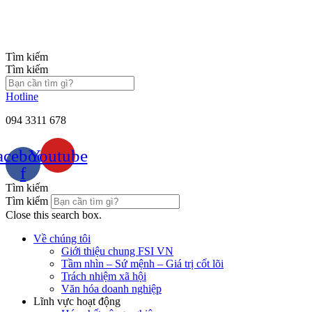
Chuyển
đến
nội
dung
Tìm kiếm
Tìm kiếm
Hotline
094 3311 678
acebook-
Youtube
f
Tìm kiếm
Tìm kiếm
Close this search box.
Về chúng tôi
Giới thiệu chung FSI VN
Tầm nhìn – Sứ mệnh – Giá trị cốt lõi
Trách nhiệm xã hội
Văn hóa doanh nghiệp
Lĩnh vực hoạt động