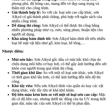
phong phú, độ bóng cao, mang đến vẻ đẹp sang trọng và
thẩm mỹ cho công trình.
Giá thành hợp lý:
So với các loại sơn cao cấp khác, sơn
Alkyd có giá thành phải chăng, phù hợp với ngân sách của
nhiều công trình.
Dễ dàng thi công:
Sơn Alkyd có thể được thi công bằng
nhiều phương pháp như cọ, rulo, súng phun, thuận tiện cho
người sử dụng.
Khả năng bám dính tốt:
Sơn Alkyd bám dính tốt trên nhiều
loại bề mặt vật liệu như gỗ, kim loại, bê tông,…
Nhược điểm:
Mùi sơn hắc:
Sơn Alkyd gốc dầu có mùi hắc khó chịu do
chứa dung môi hữu cơ bay hơi, có thể gây ảnh hưởng đến sức
khỏe con người trong quá trình thi công.
Thời gian khô lâu:
So với một số loại sơn khác, sơn Alkyd
có thời gian khô lâu hơn, có thể ảnh hưởng đến tiến độ thi
công.
Khó tẩy rửa:
Nếu sơn Alkyd dính vào quần áo hay các vật
dụng khác, việc tẩy rửa sẽ khá khó khăn.
Độ bền màu kém hơn so với một số loại sơn cao cấp:
Mặc
dù có độ bền cao, nhưng dưới tác động của tia UV trong thời
gian dài, màu sắc của sơn Alkyd có thể bị phai dần.