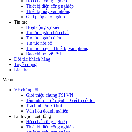
Hóa chất công nghiệp
Thiết bị điện công nghiêp
Thiết bị máy văn phòng
Giải pháp cho ngành
Tin tức
Hoạt động sự kiện
Tin tức ngành hóa chất
Tin tức ngành điện
Tin tức nội bộ
Tin tức máy – Thiết bị văn phòng
Báo chí nói về FSI
Đối tác khách hàng
Tuyển dụng
Liên hệ
Menu
Về chúng tôi
Giới thiệu chung FSI VN
Tầm nhìn – Sứ mệnh – Giá trị cốt lõi
Trách nhiệm xã hội
Văn hóa doanh nghiệp
Lĩnh vực hoạt động
Hóa chất công nghiệp
Thiết bị điện công nghiêp