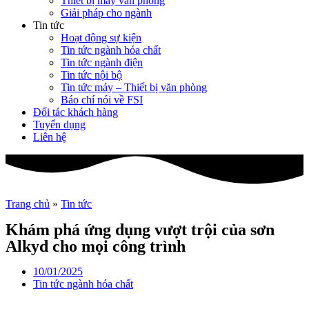
Thiết bị máy văn phòng
Giải pháp cho ngành
Tin tức
Hoạt động sự kiện
Tin tức ngành hóa chất
Tin tức ngành điện
Tin tức nội bộ
Tin tức máy – Thiết bị văn phòng
Báo chí nói về FSI
Đối tác khách hàng
Tuyển dụng
Liên hệ
Trang chủ
»
Tin tức
Khám phá ứng dụng vượt trội của sơn
Alkyd cho mọi công trình
10/01/2025
Tin tức ngành hóa chất