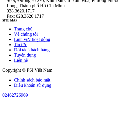
Số 9, Đường số 270, Khu Dân Cư Nam Hòa, Phường Phước
Long, Thành phố Hồ Chí Minh
028.3620.1717
Fax: 028.3620.1717
SITE MAP
Trang chủ
Về chúng tôi
Lĩnh vực hoạt động
Tin tức
Đối tác khách hàng
Tuyển dụng
Liên hệ
Copyright © FSI Việt Nam
Chính sách bảo mật
Điều khoản sử dụng
02462726969