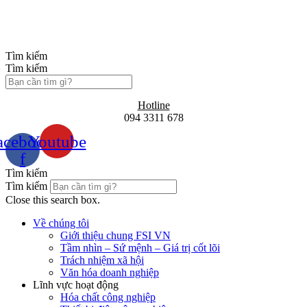
Chuyển
đến
nội
dung
Tìm kiếm
Tìm kiếm
Hotline
094 3311 678
acebook-
Youtube
f
Tìm kiếm
Tìm kiếm
Close this search box.
Về chúng tôi
Giới thiệu chung FSI VN
Tầm nhìn – Sứ mệnh – Giá trị cốt lõi
Trách nhiệm xã hội
Văn hóa doanh nghiệp
Lĩnh vực hoạt động
Hóa chất công nghiệp