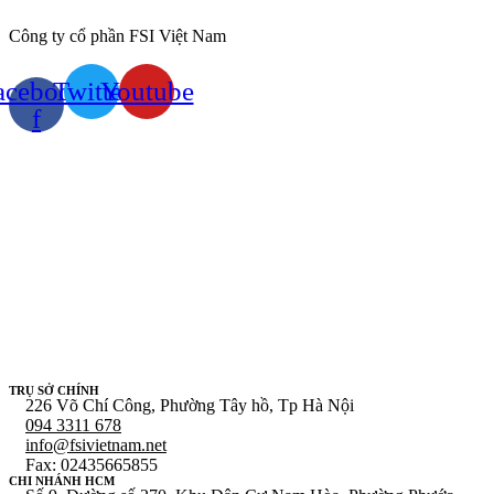
Công ty cổ phần FSI Việt Nam
acebook-
Twitter
Youtube
f
TRỤ SỞ CHÍNH
226 Võ Chí Công, Phường Tây hồ, Tp Hà Nội
094 3311 678
info@fsivietnam.net
Fax: 02435665855
CHI NHÁNH HCM