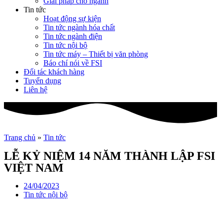
Giải pháp cho ngành
Tin tức
Hoạt động sự kiện
Tin tức ngành hóa chất
Tin tức ngành điện
Tin tức nội bộ
Tin tức máy – Thiết bị văn phòng
Báo chí nói về FSI
Đối tác khách hàng
Tuyển dụng
Liên hệ
Trang chủ
»
Tin tức
LỄ KỶ NIỆM 14 NĂM THÀNH LẬP FSI
VIỆT NAM
24/04/2023
Tin tức nội bộ