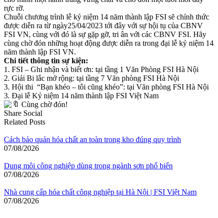
rực rỡ.
Chuỗi chương trình lễ kỷ niệm 14 năm thành lập FSI sẽ chính thức
được diễn ra từ ngày25/04/2023 tới đây với sự hội tụ của CBNV
FSI VN, cùng với đó là sự gặp gỡ, tri ân với các CBNV FSI. Hãy
cùng chờ đón những hoạt động được diễn ra trong đại lễ kỷ niệm 14
năm thành lập FSI VN.
Chi tiết thông tin sự kiện:
1. FSI – Ghi nhận và biết ơn: tại tầng 1 Văn Phòng FSI Hà Nội
2. Giải Bi lắc mở rộng: tại tầng 7 Văn phòng FSI Hà Nội
3. Hội thi “Bạn khéo – tôi cũng khéo”: tại Văn phòng FSI Hà Nội
3. Đại lễ Kỷ niệm 14 năm thành lập FSI Việt Nam
Cùng chờ đón!
Share Social
Related Posts
Cách bảo quản hóa chất an toàn trong kho đúng quy trình
07/08/2026
Dung môi công nghiệp dùng trong ngành sơn phổ biến
07/08/2026
Nhà cung cấp hóa chất công nghiệp tại Hà Nội | FSI Việt Nam
07/08/2026