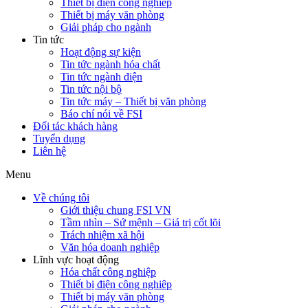
Thiết bị điện công nghiêp
Thiết bị máy văn phòng
Giải pháp cho ngành
Tin tức
Hoạt động sự kiện
Tin tức ngành hóa chất
Tin tức ngành điện
Tin tức nội bộ
Tin tức máy – Thiết bị văn phòng
Báo chí nói về FSI
Đối tác khách hàng
Tuyển dụng
Liên hệ
Menu
Về chúng tôi
Giới thiệu chung FSI VN
Tầm nhìn – Sứ mệnh – Giá trị cốt lõi
Trách nhiệm xã hội
Văn hóa doanh nghiệp
Lĩnh vực hoạt động
Hóa chất công nghiệp
Thiết bị điện công nghiêp
Thiết bị máy văn phòng