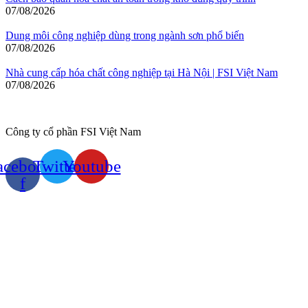
07/08/2026
Dung môi công nghiệp dùng trong ngành sơn phổ biến
07/08/2026
Nhà cung cấp hóa chất công nghiệp tại Hà Nội | FSI Việt Nam
07/08/2026
Công ty cổ phần FSI Việt Nam
acebook-
Twitter
Youtube
f