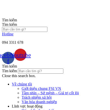
Chuyển
đến
nội
dung
Tìm kiếm
Tìm kiếm
Hotline
094 3311 678
acebook-
Youtube
f
Tìm kiếm
Tìm kiếm
Close this search box.
Về chúng tôi
Giới thiệu chung FSI VN
Tầm nhìn – Sứ mệnh – Giá trị cốt lõi
Trách nhiệm xã hội
Văn hóa doanh nghiệp
Lĩnh vực hoạt động