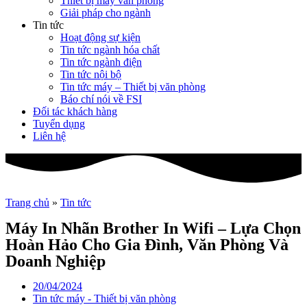
Thiết bị máy văn phòng
Giải pháp cho ngành
Tin tức
Hoạt động sự kiện
Tin tức ngành hóa chất
Tin tức ngành điện
Tin tức nội bộ
Tin tức máy – Thiết bị văn phòng
Báo chí nói về FSI
Đối tác khách hàng
Tuyển dụng
Liên hệ
Trang chủ
»
Tin tức
Máy In Nhãn Brother In Wifi – Lựa Chọn
Hoàn Hảo Cho Gia Đình, Văn Phòng Và
Doanh Nghiệp
20/04/2024
Tin tức máy - Thiết bị văn phòng