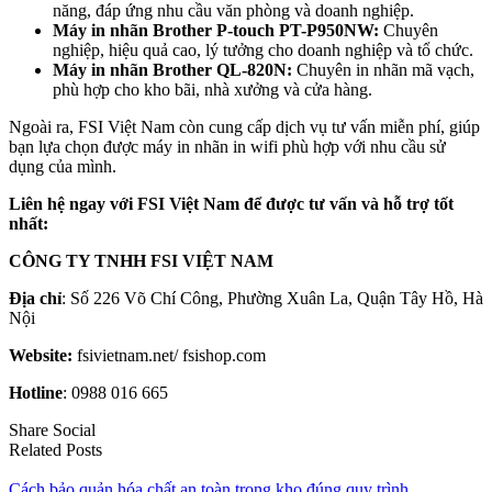
năng, đáp ứng nhu cầu văn phòng và doanh nghiệp.
Máy in nhãn Brother P-touch PT-P950NW:
Chuyên
nghiệp, hiệu quả cao, lý tưởng cho doanh nghiệp và tổ chức.
Máy in nhãn Brother QL-820N:
Chuyên in nhãn mã vạch,
phù hợp cho kho bãi, nhà xưởng và cửa hàng.
Ngoài ra, FSI Việt Nam còn cung cấp dịch vụ tư vấn miễn phí, giúp
bạn lựa chọn được máy in nhãn in wifi phù hợp với nhu cầu sử
dụng của mình.
Liên hệ ngay với FSI Việt Nam để được tư vấn và hỗ trợ tốt
nhất:
CÔNG TY TNHH FSI VIỆT NAM
Địa chỉ
: Số 226 Võ Chí Công, Phường Xuân La, Quận Tây Hồ, Hà
Nội
Website:
fsivietnam.net/ fsishop.com
Hotline
: 0988 016 665
Share Social
Related Posts
Cách bảo quản hóa chất an toàn trong kho đúng quy trình