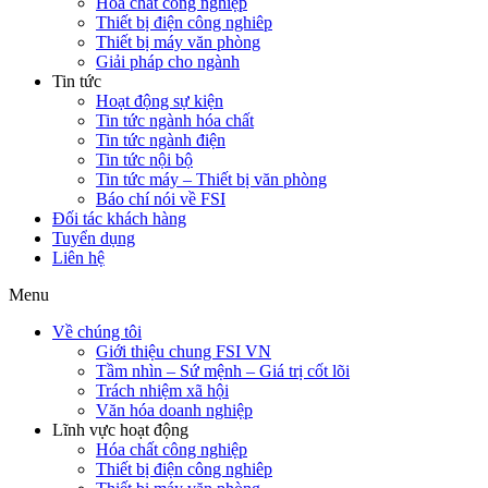
Hóa chất công nghiệp
Thiết bị điện công nghiêp
Thiết bị máy văn phòng
Giải pháp cho ngành
Tin tức
Hoạt động sự kiện
Tin tức ngành hóa chất
Tin tức ngành điện
Tin tức nội bộ
Tin tức máy – Thiết bị văn phòng
Báo chí nói về FSI
Đối tác khách hàng
Tuyển dụng
Liên hệ
Menu
Về chúng tôi
Giới thiệu chung FSI VN
Tầm nhìn – Sứ mệnh – Giá trị cốt lõi
Trách nhiệm xã hội
Văn hóa doanh nghiệp
Lĩnh vực hoạt động
Hóa chất công nghiệp
Thiết bị điện công nghiêp