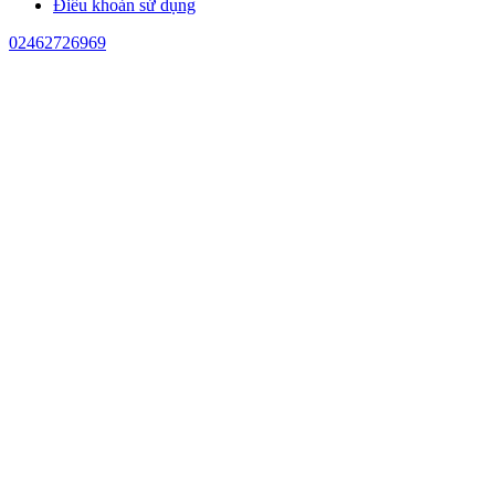
Điều khoản sử dụng
02462726969