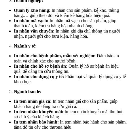
Doanh nghiệp:
Quản lý kho hàng:
In nhãn cho sản phẩm, kệ kho, thùng
hàng,… giúp theo dõi và kiểm kê hàng hóa hiệu quả.
In nhãn mã vạch:
In nhãn mã vạch cho sản phẩm, giúp
thanh toán, kiểm tra hàng hóa nhanh chóng.
In nhãn vận chuyển:
In nhãn ghi địa chỉ, thông tin người
nhận, người gửi cho bưu kiện, hàng hóa.
Ngành y tế:
In nhãn cho bệnh phẩm, mẫu xét nghiệm:
Đảm bảo an
toàn và chính xác cho người bệnh.
In nhãn cho hồ sơ bệnh án:
Quản lý hồ sơ bệnh án hiệu
quả, dễ dàng tra cứu thông tin.
In nhãn cho dụng cụ y tế:
Phân loại và quản lý dụng cụ y tế
khoa học.
Ngành bán lẻ:
In tem nhãn giá cả:
In tem nhãn giá cho sản phẩm, giúp
khách hàng dễ dàng tra cứu giá cả.
In tem nhãn khuyến mãi:
In tem nhãn khuyến mãi thu hút
sự chú ý của khách hàng.
In tem nhãn bảo hành:
In tem nhãn bảo hành cho sản phẩm,
tăng độ tin cậy cho thương hiệu.