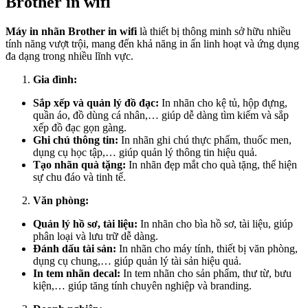
Brother in wifi
Máy in nhãn Brother in wifi
là thiết bị thông minh sở hữu nhiều
tính năng vượt trội, mang đến khả năng in ấn linh hoạt và ứng dụng
đa dạng trong nhiều lĩnh vực.
Gia đình:
Sắp xếp và quản lý đồ đạc:
In nhãn cho kệ tủ, hộp đựng,
quần áo, đồ dùng cá nhân,… giúp dễ dàng tìm kiếm và sắp
xếp đồ đạc gọn gàng.
Ghi chú thông tin:
In nhãn ghi chú thực phẩm, thuốc men,
dụng cụ học tập,… giúp quản lý thông tin hiệu quả.
Tạo nhãn quà tặng:
In nhãn đẹp mắt cho quà tặng, thể hiện
sự chu đáo và tinh tế.
Văn phòng:
Quản lý hồ sơ, tài liệu:
In nhãn cho bìa hồ sơ, tài liệu, giúp
phân loại và lưu trữ dễ dàng.
Đánh dấu tài sản:
In nhãn cho máy tính, thiết bị văn phòng,
dụng cụ chung,… giúp quản lý tài sản hiệu quả.
In tem nhãn decal:
In tem nhãn cho sản phẩm, thư từ, bưu
kiện,… giúp tăng tính chuyên nghiệp và branding.