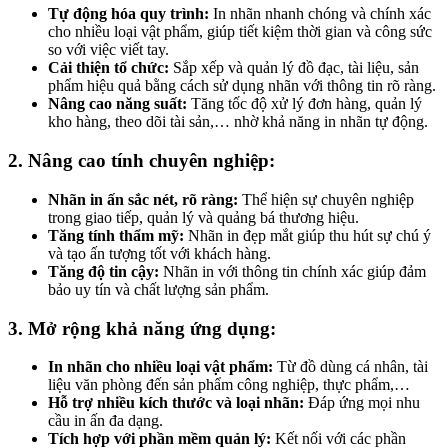
Tự động hóa quy trình:
In nhãn nhanh chóng và chính xác
cho nhiều loại vật phẩm, giúp tiết kiệm thời gian và công sức
so với việc viết tay.
Cải thiện tổ chức:
Sắp xếp và quản lý đồ đạc, tài liệu, sản
phẩm hiệu quả bằng cách sử dụng nhãn với thông tin rõ ràng.
Nâng cao năng suất:
Tăng tốc độ xử lý đơn hàng, quản lý
kho hàng, theo dõi tài sản,… nhờ khả năng in nhãn tự động.
2. Nâng cao tính chuyên nghiệp:
Nhãn in ấn sắc nét, rõ ràng:
Thể hiện sự chuyên nghiệp
trong giao tiếp, quản lý và quảng bá thương hiệu.
Tăng tính thẩm mỹ:
Nhãn in đẹp mắt giúp thu hút sự chú ý
và tạo ấn tượng tốt với khách hàng.
Tăng độ tin cậy:
Nhãn in với thông tin chính xác giúp đảm
bảo uy tín và chất lượng sản phẩm.
3. Mở rộng khả năng ứng dụng:
In nhãn cho nhiều loại vật phẩm:
Từ đồ dùng cá nhân, tài
liệu văn phòng đến sản phẩm công nghiệp, thực phẩm,…
Hỗ trợ nhiều kích thước và loại nhãn:
Đáp ứng mọi nhu
cầu in ấn đa dạng.
Tích hợp với phần mềm quản lý:
Kết nối với các phần