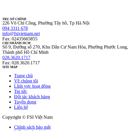
TRỤ SỞ CHÍNH
226 Võ Chí Công, Phường Tây hồ, Tp Hà Nội
094 3311 678
info@fsivietnam.net
Fax: 02435665855
CHI NHÁNH HCM
Số 9, Đường số 270, Khu Dân Cư Nam Hòa, Phường Phước Long,
Thành phố Hồ Chí Minh
028.3620.1717
Fax: 028.3620.1717
SITE MAP
Trang chủ
Về chúng tôi
Lĩnh vực hoạt động
Tin tức
Đối tác khách hàng
Tuyển dụng
Liên hệ
Copyright © FSI Việt Nam
Chính sách bảo mật