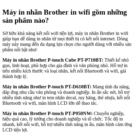
Máy in nhãn Brother in wifi gồm những
sản phẩm nào?
Sở hữu khả năng kết nối wifi tiện lợi, máy in nhãn Brother in wifi
giúp bạn dễ dàng in nhãn từ mọi thiết bị có kết nối internet. Dòng
máy này mang đến đa dạng lựa chọn cho người dùng với nhiều sản
phẩm nổi bật như:
Máy in nhãn Brother P-touch Cube PT-P710BT:
Thiết kế nhỏ
gọn, linh hoạt, phù hợp cho gia đình và văn phòng nhỏ. Hỗ trợ in
trên nhiều kích thước và loại nhãn, kết nối Bluetooth và wifi, giá
thành hợp lý.
Máy in nhãn Brother P-touch PT-D610BT:
Mang tính đa năng,
đáp ứng nhu cầu văn phòng và doanh nghiệp. In ấn sắc nét, hỗ trợ
nhiều tính năng như in tem nhãn decal, ruy băng, thẻ nhựa, kết nối
Bluetooth và wifi, màn hình LCD lớn dễ thao tác.
Máy in nhãn Brother P-touch PT-P950NW:
Chuyên nghiệp,
hiệu quả cao, lý tưởng cho doanh nghiệp và tổ chức. Tốc độ in
nhanh, kết nối wifi, hỗ trợ nhiều tính năng in ấn, màn hình cảm ứng
LCD tiện lợi.