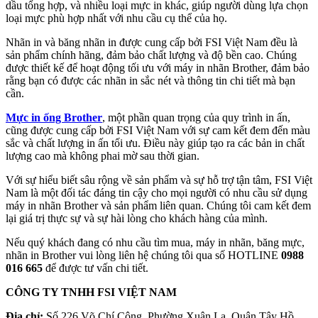
dầu tổng hợp, và nhiều loại mực in khác, giúp người dùng lựa chọn
loại mực phù hợp nhất với nhu cầu cụ thể của họ.
Nhãn in và băng nhãn in được cung cấp bởi FSI Việt Nam đều là
sản phẩm chính hãng, đảm bảo chất lượng và độ bền cao. Chúng
được thiết kế để hoạt động tối ưu với máy in nhãn Brother, đảm bảo
rằng bạn có được các nhãn in sắc nét và thông tin chi tiết mà bạn
cần.
Mực in ống Brother
, một phần quan trọng của quy trình in ấn,
cũng được cung cấp bởi FSI Việt Nam với sự cam kết đem đến màu
sắc và chất lượng in ấn tối ưu. Điều này giúp tạo ra các bản in chất
lượng cao mà không phai mờ sau thời gian.
Với sự hiểu biết sâu rộng về sản phẩm và sự hỗ trợ tận tâm, FSI Việt
Nam là một đối tác đáng tin cậy cho mọi người có nhu cầu sử dụng
máy in nhãn Brother và sản phẩm liên quan. Chúng tôi cam kết đem
lại giá trị thực sự và sự hài lòng cho khách hàng của mình.
Nếu quý khách đang có nhu cầu tìm mua, máy in nhãn, băng mực,
nhãn in Brother vui lòng liên hệ chúng tôi qua số HOTLINE
0988
016 665
để được tư vấn chi tiết.
CÔNG TY TNHH FSI VIỆT NAM
Địa chỉ:
Số 226 Võ Chí Công, Phường Xuân La, Quận Tây Hồ,