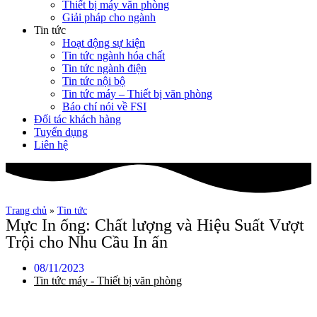
Thiết bị máy văn phòng
Giải pháp cho ngành
Tin tức
Hoạt động sự kiện
Tin tức ngành hóa chất
Tin tức ngành điện
Tin tức nội bộ
Tin tức máy – Thiết bị văn phòng
Báo chí nói về FSI
Đối tác khách hàng
Tuyển dụng
Liên hệ
Trang chủ
»
Tin tức
Mực In ống: Chất lượng và Hiệu Suất Vượt
Trội cho Nhu Cầu In ấn
08/11/2023
Tin tức máy - Thiết bị văn phòng