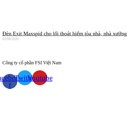
Đèn Exit Maxspid cho lối thoát hiểm tòa nhà, nhà xưởng
02/08/2026
Công ty cổ phần FSI Việt Nam
acebook-
Twitter
Youtube
f