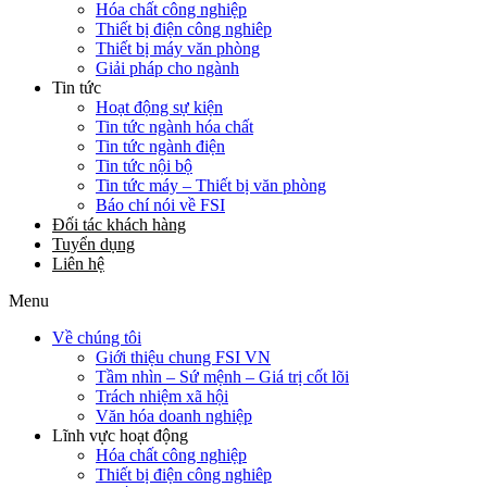
Hóa chất công nghiệp
Thiết bị điện công nghiêp
Thiết bị máy văn phòng
Giải pháp cho ngành
Tin tức
Hoạt động sự kiện
Tin tức ngành hóa chất
Tin tức ngành điện
Tin tức nội bộ
Tin tức máy – Thiết bị văn phòng
Báo chí nói về FSI
Đối tác khách hàng
Tuyển dụng
Liên hệ
Menu
Về chúng tôi
Giới thiệu chung FSI VN
Tầm nhìn – Sứ mệnh – Giá trị cốt lõi
Trách nhiệm xã hội
Văn hóa doanh nghiệp
Lĩnh vực hoạt động
Hóa chất công nghiệp
Thiết bị điện công nghiêp