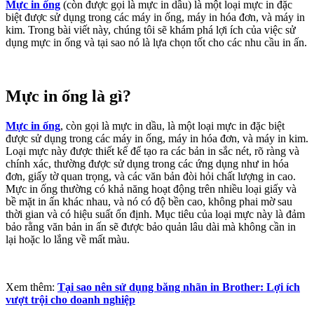
Mực in ống
(còn được gọi là mực in dầu) là một loại mực in đặc
biệt được sử dụng trong các máy in ống, máy in hóa đơn, và máy in
kim. Trong bài viết này, chúng tôi sẽ khám phá lợi ích của việc sử
dụng mực in ống và tại sao nó là lựa chọn tốt cho các nhu cầu in ấn.
Mực in ống là gì?
Mực in ống
, còn gọi là mực in dầu, là một loại mực in đặc biệt
được sử dụng trong các máy in ống, máy in hóa đơn, và máy in kim.
Loại mực này được thiết kế để tạo ra các bản in sắc nét, rõ ràng và
chính xác, thường được sử dụng trong các ứng dụng như in hóa
đơn, giấy tờ quan trọng, và các văn bản đòi hỏi chất lượng in cao.
Mực in ống thường có khả năng hoạt động trên nhiều loại giấy và
bề mặt in ấn khác nhau, và nó có độ bền cao, không phai mờ sau
thời gian và có hiệu suất ổn định. Mục tiêu của loại mực này là đảm
bảo rằng văn bản in ấn sẽ được bảo quản lâu dài mà không cần in
lại hoặc lo lắng về mất màu.
Xem thêm:
Tại sao nên sử dụng băng nhãn in Brother: Lợi ích
vượt trội cho doanh nghiệp