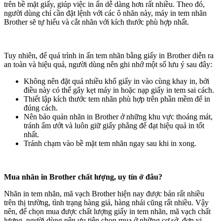
trên bề mặt giấy, giúp việc in ấn dễ dàng hơn rất nhiều. Theo đó,
người dùng chỉ cần đặt lệnh với các ô nhãn này, máy in tem nhãn
Brother sẽ tự hiểu và cắt nhãn với kích thước phù hợp nhất.
Tuy nhiên, để quá trình in ấn tem nhãn bằng giấy in Brother diễn ra
an toàn và hiệu quả, người dùng nên ghi nhớ một số lưu ý sau đây:
Không nên đặt quá nhiều khổ giấy in vào cùng khay in, bởi
điều này có thể gây kẹt máy in hoặc nạp giấy in tem sai cách.
Thiết lập kích thước tem nhãn phù hợp trên phần mềm để in
đúng cách.
Nên bảo quản nhãn in Brother ở những khu vực thoáng mát,
tránh ẩm ướt và luôn giữ giấy phẳng để đạt hiệu quả in tốt
nhất.
Tránh chạm vào bề mặt tem nhãn ngay sau khi in xong.
Mua nhãn in Brother chất lượng, uy tín ở đâu?
Nhãn in tem nhãn, mã vạch Brother hiện nay được bán rất nhiều
trên thị trường, tình trạng hàng giả, hàng nhái cũng rất nhiều. Vậy
nên, để chọn mua được chất lượng giấy in tem nhãn, mã vạch chất
lượng, người dùng nên ưu tiên chọn mua ở những cơ sở, đơn vị