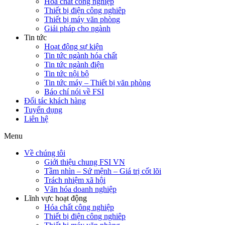
Hóa chất công nghiệp
Thiết bị điện công nghiêp
Thiết bị máy văn phòng
Giải pháp cho ngành
Tin tức
Hoạt động sự kiện
Tin tức ngành hóa chất
Tin tức ngành điện
Tin tức nội bộ
Tin tức máy – Thiết bị văn phòng
Báo chí nói về FSI
Đối tác khách hàng
Tuyển dụng
Liên hệ
Menu
Về chúng tôi
Giới thiệu chung FSI VN
Tầm nhìn – Sứ mệnh – Giá trị cốt lõi
Trách nhiệm xã hội
Văn hóa doanh nghiệp
Lĩnh vực hoạt động
Hóa chất công nghiệp
Thiết bị điện công nghiêp