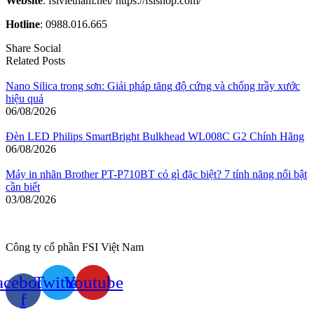
Website
: fsivietnam.net/ https://fsishop.com/
Hotline
: 0988.016.665
Share Social
Related Posts
Nano Silica trong sơn: Giải pháp tăng độ cứng và chống trầy xước
hiệu quả
06/08/2026
Đèn LED Philips SmartBright Bulkhead WL008C G2 Chính Hãng
06/08/2026
Máy in nhãn Brother PT-P710BT có gì đặc biệt? 7 tính năng nổi bật
cần biết
03/08/2026
Công ty cổ phần FSI Việt Nam
acebook-
Twitter
Youtube
f