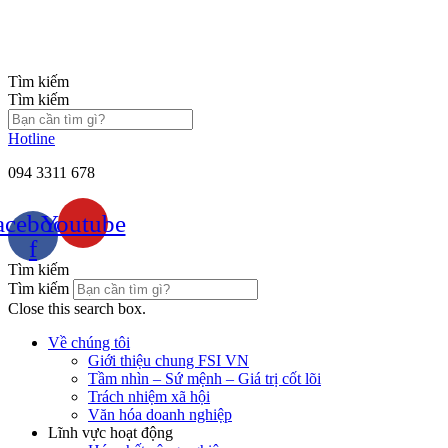
Chuyển
đến
nội
dung
Tìm kiếm
Tìm kiếm
Hotline
094 3311 678
acebook-
Youtube
f
Tìm kiếm
Tìm kiếm
Close this search box.
Về chúng tôi
Giới thiệu chung FSI VN
Tầm nhìn – Sứ mệnh – Giá trị cốt lõi
Trách nhiệm xã hội
Văn hóa doanh nghiệp
Lĩnh vực hoạt động