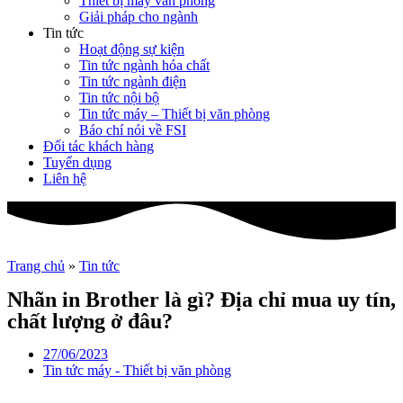
Thiết bị máy văn phòng
Giải pháp cho ngành
Tin tức
Hoạt động sự kiện
Tin tức ngành hóa chất
Tin tức ngành điện
Tin tức nội bộ
Tin tức máy – Thiết bị văn phòng
Báo chí nói về FSI
Đối tác khách hàng
Tuyển dụng
Liên hệ
Trang chủ
»
Tin tức
Nhãn in Brother là gì? Địa chỉ mua uy tín,
chất lượng ở đâu?
27/06/2023
Tin tức máy - Thiết bị văn phòng