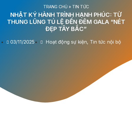
TRANG CHỦ
»
TIN TỨC
NHẬT KÝ HÀNH TRÌNH HẠNH PHÚC: TỪ
THUNG LŨNG TÚ LỆ ĐẾN ĐÊM GALA “NÉT
ĐẸP TÂY BẮC”
03/11/2025
Hoạt động sự kiện
,
Tin tức nội bộ