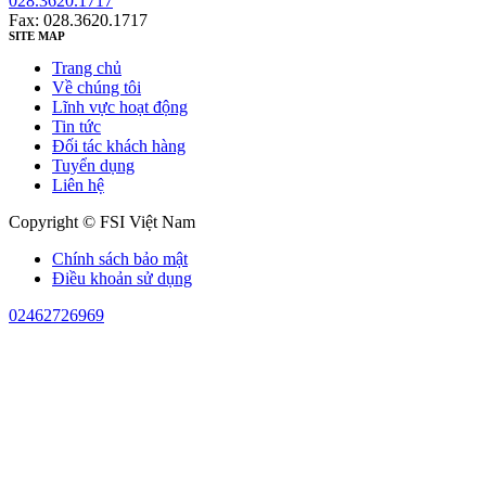
028.3620.1717
Fax: 028.3620.1717
SITE MAP
Trang chủ
Về chúng tôi
Lĩnh vực hoạt động
Tin tức
Đối tác khách hàng
Tuyển dụng
Liên hệ
Copyright © FSI Việt Nam
Chính sách bảo mật
Điều khoản sử dụng
02462726969