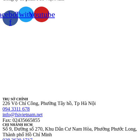
acebook-
Twitter
Youtube
f
TRỤ SỞ CHÍNH
226 Võ Chí Công, Phường Tây hồ, Tp Hà Nội
094 3311 678
info@fsivietnam.net
Fax: 02435665855
CHI NHÁNH HCM
Số 9, Đường số 270, Khu Dân Cư Nam Hòa, Phường Phước Long,
Thành phố Hồ Chí Minh