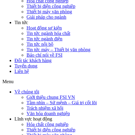
Hóa chất công nghiệp
Thiết bị điện công nghiêp
Thiết bị máy văn phòng
Giải pháp cho ngành
Tin tức
Hoạt động sự kiện
Tin tức ngành hóa chất
Tin tức ngành điện
Tin tức nội bộ
Tin tức máy – Thiết bị văn phòng
Báo chí nói về FSI
Đối tác khách hàng
Tuyển dụng
Liên hệ
Menu
Về chúng tôi
Giới thiệu chung FSI VN
Tầm nhìn – Sứ mệnh – Giá trị cốt lõi
Trách nhiệm xã hội
Văn hóa doanh nghiệp
Lĩnh vực hoạt động
Hóa chất công nghiệp
Thiết bị điện công nghiêp