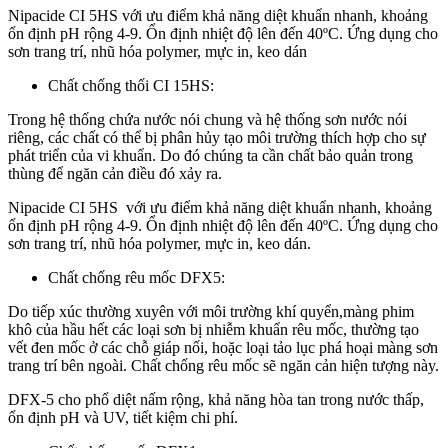
Nipacide CI 5HS với ưu điểm khả năng diệt khuẩn nhanh, khoảng
ổn định pH rộng 4-9. Ổn định nhiệt độ lên đến 40ºC. Ứng dụng cho
sơn trang trí, nhũ hóa polymer, mực in, keo dán
Chất chống thối CI 15HS:
Trong hệ thống chứa nước nói chung và hệ thống sơn nước nói
riêng, các chất có thể bị phân hủy tạo môi trường thích hợp cho sự
phát triển của vi khuẩn. Do đó chúng ta cần chất bảo quản trong
thùng để ngăn cản điều đó xảy ra.
Nipacide CI 5HS với ưu điểm khả năng diệt khuẩn nhanh, khoảng
ổn định pH rộng 4-9. Ổn định nhiệt độ lên đến 40ºC. Ứng dụng cho
sơn trang trí, nhũ hóa polymer, mực in, keo dán.
Chất chống rêu mốc DFX5:
Do tiếp xúc thường xuyên với môi trường khí quyển,màng phim
khô của hầu hết các loại sơn bị nhiễm khuẩn rêu mốc, thường tạo
vết đen mốc ở các chỗ giáp nối, hoặc loại tảo lục phá hoại màng sơn
trang trí bên ngoài. Chất chống rêu mốc sẽ ngăn cản hiện tượng này.
DFX-5 cho phổ diệt nấm rộng, khả năng hòa tan trong nước thấp,
ổn định pH và UV, tiết kiệm chi phí.