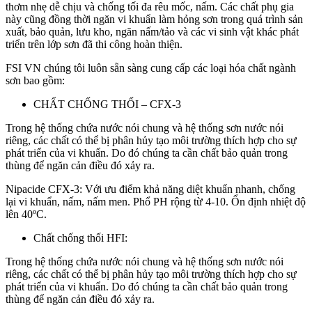
thơm nhẹ dễ chịu và chống tối đa rêu mốc, nấm. Các chất phụ gia
này cũng đồng thời ngăn vi khuẩn làm hỏng sơn trong quá trình sản
xuất, bảo quản, lưu kho, ngăn nấm/tảo và các vi sinh vật khác phát
triển trên lớp sơn đã thi công hoàn thiện.
FSI VN chúng tôi luôn sẵn sàng cung cấp các loại hóa chất ngành
sơn bao gồm:
CHẤT CHỐNG THỐI – CFX-3
Trong hệ thống chứa nước nói chung và hệ thống sơn nước nói
riêng, các chất có thể bị phân hủy tạo môi trường thích hợp cho sự
phát triển của vi khuẩn. Do đó chúng ta cần chất bảo quản trong
thùng để ngăn cản điều đó xảy ra.
Nipacide CFX-3: Với ưu điểm khả năng diệt khuẩn nhanh, chống
lại vi khuẩn, nấm, nấm men. Phổ PH rộng từ 4-10. Ổn định nhiệt độ
lên 40ºC.
Chất chống thối HFI:
Trong hệ thống chứa nước nói chung và hệ thống sơn nước nói
riêng, các chất có thể bị phân hủy tạo môi trường thích hợp cho sự
phát triển của vi khuẩn. Do đó chúng ta cần chất bảo quản trong
thùng để ngăn cản điều đó xảy ra.