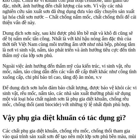
khó chịu. Chưa kể vi khuẩn còn phá hoại cellulose, làm giảm đổ
đặc, nhớt, ảnh hưởng đến chất lượng của sơn. Vì vậy các nhà
nghiên cứu sản xuất sơn đã ứng dụng đưa vào dây chuyền sản xuất
lại hóa chất sơn nước – Chất chống nấm mốc, chất chống thối để cải
thiện vấn đề này.
Dung dịch sơn này, sau khi được phủ lên bề mặt và khô đi cũng sẽ
dễ bị nấm mốc tấn công. Nhất là với khí hậu nóng ẩm đặc thù của
thời tiết Việt Nam cùng môi trường ẩm ướt như nhà bếp, phòng tắm
là nơi vi sinh vật, nấm, tảo phát triển và ảnh hưởng tiêu cực đến tính
thẩm mỹ của lớp sơn phủ.
Ngoài việc ảnh hưởng đến thẩm mỹ của kiến trúc, vi sinh vật, rêu
mốc, nấm, tảo cũng dẫn đến các vấn đề cấp thiết khác như công tình
xuống cấp, chi phí bảo trì cao, tăng độ ăn mòn, v.v
Để dung dịch sơn luôn đảm bảo chất lượng, được bảo vệ khỏi các vi
sinh vật, rêu mốc, nấm tảo, các nhà sản xuất thường phải sử dụng
một vài loại hóa chất ngành sơn là phụ gia diệt khuẩn, chống rêu
mốc, chống thối (anti biocide) với những tỷ lệ nhất định phù hợp.
Vậy phụ gia diệt khuẩn có tác dụng gì?
Các chất phụ gia diệt khuẩn, chống rêu mốc, chống thối tham gia
vào quá trình sản xuất sơn để tạo nên một lớp sơn phủ bền màu, mùi