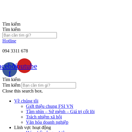
Chuyển
đến
nội
dung
Tìm kiếm
Tìm kiếm
Hotline
094 3311 678
acebook-
Youtube
f
Tìm kiếm
Tìm kiếm
Close this search box.
Về chúng tôi
Giới thiệu chung FSI VN
Tầm nhìn – Sứ mệnh – Giá trị cốt lõi
Trách nhiệm xã hội
Văn hóa doanh nghiệp
Lĩnh vực hoạt động