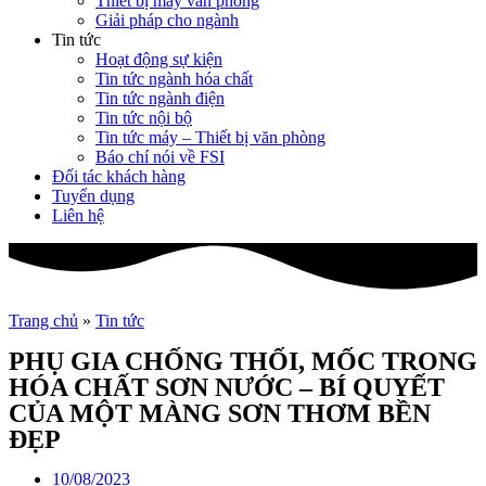
Thiết bị máy văn phòng
Giải pháp cho ngành
Tin tức
Hoạt động sự kiện
Tin tức ngành hóa chất
Tin tức ngành điện
Tin tức nội bộ
Tin tức máy – Thiết bị văn phòng
Báo chí nói về FSI
Đối tác khách hàng
Tuyển dụng
Liên hệ
Trang chủ
»
Tin tức
PHỤ GIA CHỐNG THỐI, MỐC TRONG
HÓA CHẤT SƠN NƯỚC – BÍ QUYẾT
CỦA MỘT MÀNG SƠN THƠM BỀN
ĐẸP
10/08/2023