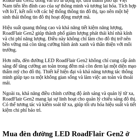
RoadFlair Gen2 đóng vai trò là động lực đưa thành phố tại Việt
Nam tiến lên đỉnh cao của sự thông minh và tương lai hóa. Tích hợp
với IoT, kết nối với các hệ thống thông tin đô thị, tạo nên một hệ
sinh thái thông tin đô thị hoạt động mượt mà.
Hiệu suất quang thông cao và khả năng tiết kiệm năng lượng,
RoadFlair Gen2 giúp thành phố giảm lượng phát thải khí nhà kính
và chi phí năng lượng. Điều này không chỉ làm cho đô thị trở nên
bền vững mà còn tăng cường hình ảnh xanh và thân thiện với môi
trường.
Hơn nữa, đèn đường LED RoadFlair Gen2 không chỉ cung cấp ánh
sáng để tăng cường an toàn trong đêm mà còn đem lại một diện mạo
thẩm mỹ cho đô thị. Thiết kế hiện đại và khả năng tương tác thông
minh giúp tạo ra một không gian sống và làm việc an toàn và thoải
mái.
Ngoài ra, khả năng điều chỉnh cường độ ánh sáng và quản lý từ xa,
RoadFlair Gen2 mang lại sự linh hoạt cho quản lý chiếu sáng đô thị.
Có thể tương tác và kiểm soát từ xa, giúp tối ưu hóa hiệu suất và tiết
kiệm chi phí bảo trì.
Mua đèn đường LED RoadFlair Gen2 ở