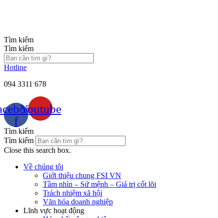
Chuyển
đến
nội
dung
Tìm kiếm
Tìm kiếm
Hotline
094 3311 678
acebook-
Youtube
f
Tìm kiếm
Tìm kiếm
Close this search box.
Về chúng tôi
Giới thiệu chung FSI VN
Tầm nhìn – Sứ mệnh – Giá trị cốt lõi
Trách nhiệm xã hội
Văn hóa doanh nghiệp
Lĩnh vực hoạt động