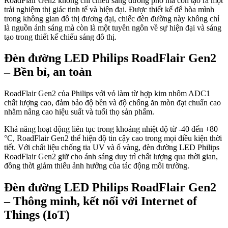
RoadFlair Gen2 không chỉ chiếu sáng đường phố mà còn tạo ra một
trải nghiệm thị giác tinh tế và hiện đại. Được thiết kế để hòa mình
trong không gian đô thị đương đại, chiếc đèn đường này không chỉ
là nguồn ánh sáng mà còn là một tuyên ngôn về sự hiện đại và sáng
tạo trong thiết kế chiếu sáng đô thị.
Đèn đường LED Philips RoadFlair Gen2
– Bền bỉ, an toàn
RoadFlair Gen2 của Philips với vỏ làm từ hợp kim nhôm ADC1
chất lượng cao, đảm bảo độ bền và độ chống ăn mòn đạt chuẩn cao
nhằm nâng cao hiệu suất và tuổi thọ sản phẩm.
Khả năng hoạt động liên tục trong khoảng nhiệt độ từ -40 đến +80
°C, RoadFlair Gen2 thể hiện độ tin cậy cao trong mọi điều kiện thời
tiết. Với chất liệu chống tia UV và ố vàng, đèn đường LED Philips
RoadFlair Gen2 giữ cho ánh sáng duy trì chất lượng qua thời gian,
đồng thời giảm thiểu ảnh hưởng của tác động môi trường.
Đèn đường LED Philips RoadFlair Gen2
– Thông minh, kết nối với Internet of
Things (IoT)