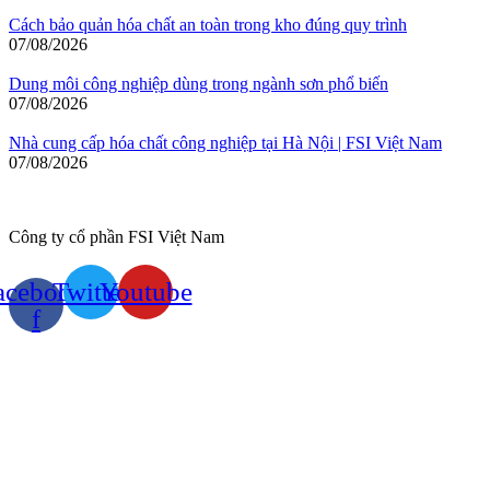
Cách bảo quản hóa chất an toàn trong kho đúng quy trình
07/08/2026
Dung môi công nghiệp dùng trong ngành sơn phổ biến
07/08/2026
Nhà cung cấp hóa chất công nghiệp tại Hà Nội | FSI Việt Nam
07/08/2026
Công ty cổ phần FSI Việt Nam
acebook-
Twitter
Youtube
f