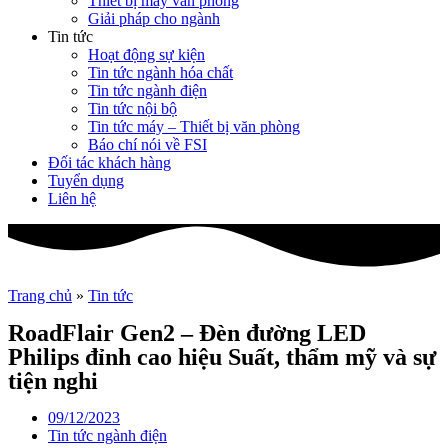
Thiết bị máy văn phòng
Giải pháp cho ngành
Tin tức
Hoạt động sự kiện
Tin tức ngành hóa chất
Tin tức ngành điện
Tin tức nội bộ
Tin tức máy – Thiết bị văn phòng
Báo chí nói về FSI
Đối tác khách hàng
Tuyển dụng
Liên hệ
Trang chủ
»
Tin tức
RoadFlair Gen2 – Đèn đường LED
Philips đỉnh cao hiệu Suất, thẩm mỹ và sự
tiện nghi
09/12/2023
Tin tức ngành điện