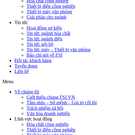
Hóa chất công nghiệp
Thiết bị điện công nghiêp
Thiết bị máy văn phòng
Giải pháp cho ngành
Tin tức
Hoạt động sự kiện
Tin tức ngành hóa chất
Tin tức ngành điện
Tin tức nội bộ
Tin tức máy – Thiết bị văn phòng
Báo chí nói về FSI
Đối tác khách hàng
Tuyển dụng
Liên hệ
Menu
Về chúng tôi
Giới thiệu chung FSI VN
Tầm nhìn – Sứ mệnh – Giá trị cốt lõi
Trách nhiệm xã hội
Văn hóa doanh nghiệp
Lĩnh vực hoạt động
Hóa chất công nghiệp
Thiết bị điện công nghiêp