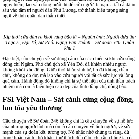
nguy hiểm, lao vào dòng nước lũ để cứu người bị nạn… tất cả đã in
sâu vào tâm trí người dân Phú Lương, trở thành biểu tượng sáng
ngời về tình quân dân thắm thiết.
Kịp thời cứu dẫn ra khỏi vùng bão lũ – Nguồn ảnh: Người đưa tin:
Thạc sĩ, Đại Tá, Sư Phó: Đặng Văn Thành – Sư đoàn 346, Quân
khu 1
Đặc biệt, câu chuyện về sự dũng cảm của các chiến sĩ khi cứu sống
đồng chí Ngâm, Phó chủ tịch xã Yên Đổ, đã khiến nhiều người
không khỏi xúc động. Giữa thời khắc sinh tử, họ đã không chần
chừ, không do dự, mà lao vào cứu người với tất cả sức lực và lòng
quả cảm. Hành động đó không chỉ là sự thể hiện của tinh thần trách
nhiệm mà còn là biểu hiện cao đẹp của tình đồng chí, đồng bào.
FSI Việt Nam – Sát cánh cùng cộng đồng,
lan tỏa yêu thương
Câu chuyện về Sư đoàn 346 không chỉ là câu chuyện về sự nỗ lực
của những người lính mà còn là câu chuyện về tình người, về sức
mạnh của sự đoàn kết, tương trợ. Nó nhắc nhở chúng ta rằng, dù
trong hoàn cảnh khó khăn, thử thách đến đâu, chỉ cần chúng ta có