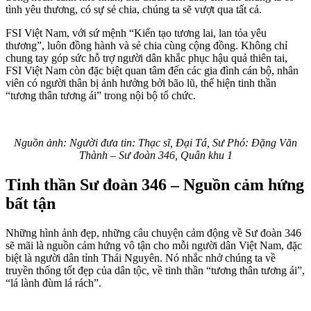
tình yêu thương, có sự sẻ chia, chúng ta sẽ vượt qua tất cả.
FSI Việt Nam, với sứ mệnh “Kiến tạo tương lai, lan tỏa yêu
thương”, luôn đồng hành và sẻ chia cùng cộng đồng. Không chỉ
chung tay góp sức hỗ trợ người dân khắc phục hậu quả thiên tai,
FSI Việt Nam còn đặc biệt quan tâm đến các gia đình cán bộ, nhân
viên có người thân bị ảnh hưởng bởi bão lũ, thể hiện tinh thần
“tương thân tương ái” trong nội bộ tổ chức.
Nguồn ảnh: Người đưa tin: Thạc sĩ, Đại Tá, Sư Phó: Đặng Văn
Thành – Sư đoàn 346, Quân khu 1
Tinh thần Sư đoàn 346 – Nguồn cảm hứng
bất tận
Những hình ảnh đẹp, những câu chuyện cảm động về Sư đoàn 346
sẽ mãi là nguồn cảm hứng vô tận cho mỗi người dân Việt Nam, đặc
biệt là người dân tỉnh Thái Nguyên. Nó nhắc nhở chúng ta về
truyền thống tốt đẹp của dân tộc, về tinh thần “tương thân tương ái”,
“lá lành đùm lá rách”.