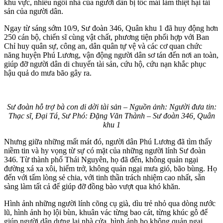
khu vực, nhiều ngôi nhà của người dân bị tốc mái làm thiệt hại tài
sản của người dân.
Ngay từ sáng sớm 10/9, Sư đoàn 346, Quân khu 1 đã huy động hơn
250 cán bộ, chiến sĩ cùng vật chất, phương tiện phối hợp với Ban
Chỉ huy quân sự, công an, dân quân tự vệ và các cơ quan chức
năng huyện Phú Lương, vận động người dân sơ tán đến nơi an toàn,
giúp đỡ người dân di chuyển tài sản, cứu hộ, cứu nạn khắc phục
hậu quả do mưa bão gây ra.
Sư đoàn hỗ trợ bà con di dời tài sản – Nguồn ảnh: Người đưa tin:
Thạc sĩ, Đại Tá, Sư Phó: Đặng Văn Thành – Sư đoàn 346, Quân
khu 1
Nhưng giữa những mất mát đó, người dân Phú Lương đã tìm thấy
niềm tin và hy vọng từ sự có mặt của những người lính Sư đoàn
346. Từ thành phố Thái Nguyên, họ đã đến, không quản ngại
đường xá xa xôi, hiểm trở, không quản ngại mưa gió, bão bùng. Họ
đến với tấm lòng sẻ chia, với tinh thần trách nhiệm cao nhất, sẵn
sàng làm tất cả để giúp đỡ đồng bào vượt qua khó khăn.
Hình ảnh những người lính cõng cụ già, dìu trẻ nhỏ qua dòng nước
lũ, hình ảnh họ lội bùn, khuân vác từng bao cát, từng khúc gỗ để
giúp người dân dựng lại nhà cửa, hình ảnh họ không quản ngại