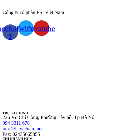
Công ty cổ phần FSI Việt Nam
acebook-
Twitter
Youtube
f
TRỤ SỞ CHÍNH
226 Võ Chí Công, Phường Tây hồ, Tp Hà Nội
094 3311 678
info@fsivietnam.net
Fax: 02435665855
CHI NHÁNH HCM