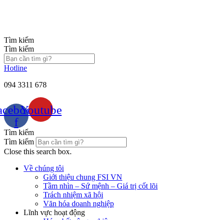
Chuyển
đến
nội
dung
Tìm kiếm
Tìm kiếm
Hotline
094 3311 678
acebook-
Youtube
f
Tìm kiếm
Tìm kiếm
Close this search box.
Về chúng tôi
Giới thiệu chung FSI VN
Tầm nhìn – Sứ mệnh – Giá trị cốt lõi
Trách nhiệm xã hội
Văn hóa doanh nghiệp
Lĩnh vực hoạt động