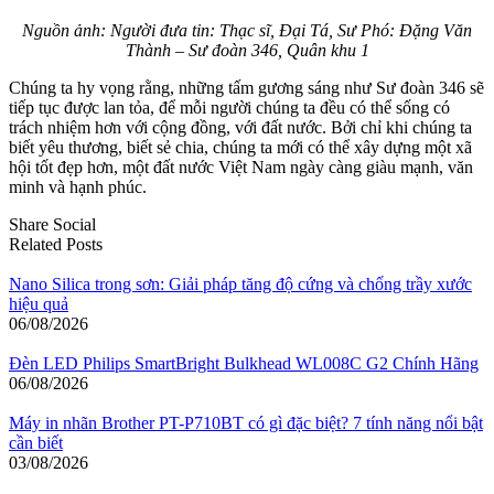
Nguồn ảnh: Người đưa tin: Thạc sĩ, Đại Tá, Sư Phó: Đặng Văn
Thành – Sư đoàn 346, Quân khu 1
Chúng ta hy vọng rằng, những tấm gương sáng như Sư đoàn 346 sẽ
tiếp tục được lan tỏa, để mỗi người chúng ta đều có thể sống có
trách nhiệm hơn với cộng đồng, với đất nước. Bởi chỉ khi chúng ta
biết yêu thương, biết sẻ chia, chúng ta mới có thể xây dựng một xã
hội tốt đẹp hơn, một đất nước Việt Nam ngày càng giàu mạnh, văn
minh và hạnh phúc.
Share Social
Related Posts
Nano Silica trong sơn: Giải pháp tăng độ cứng và chống trầy xước
hiệu quả
06/08/2026
Đèn LED Philips SmartBright Bulkhead WL008C G2 Chính Hãng
06/08/2026
Máy in nhãn Brother PT-P710BT có gì đặc biệt? 7 tính năng nổi bật
cần biết
03/08/2026