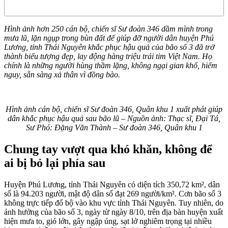
Hình ảnh hơn 250 cán bộ, chiến sĩ Sư đoàn 346 dầm mình trong
mưa lũ, lặn ngụp trong bùn đất để giúp đỡ người dân huyện Phú
Lương, tỉnh Thái Nguyên khắc phục hậu quả của bão số 3 đã trở
thành biểu tượng đẹp, lay động hàng triệu trái tim Việt Nam. Họ
chính là những người hùng thầm lặng, không ngại gian khổ, hiểm
nguy, sẵn sàng xả thân vì đồng bào.
Hình ảnh cán bộ, chiến sĩ Sư đoàn 346, Quân khu 1 xuất phát giúp
dân khắc phục hậu quả sau bão lũ – Nguồn ảnh: Thạc sĩ, Đại Tá,
Sư Phó: Đặng Văn Thành – Sư đoàn 346, Quân khu 1
Chung tay vượt qua khó khăn, không để
ai bị bỏ lại phía sau
Huyện Phú Lương, tỉnh Thái Nguyên có diện tích 350,72 km², dân
số là 94.203 người, mật độ dân số đạt 269 người/km²
. Cơn bão số 3
không trực tiếp đổ bộ vào khu vực tỉnh Thái Nguyên. Tuy nhiên, do
ảnh hưởng của bão số 3, ngày từ ngày 8/10, trên địa bàn huyện xuất
hiện mưa to, gió lớn, gây ngập úng, sạt lở nghiêm trọng tại nhiều