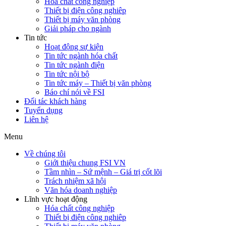
Hóa chất công nghiệp
Thiết bị điện công nghiêp
Thiết bị máy văn phòng
Giải pháp cho ngành
Tin tức
Hoạt động sự kiện
Tin tức ngành hóa chất
Tin tức ngành điện
Tin tức nội bộ
Tin tức máy – Thiết bị văn phòng
Báo chí nói về FSI
Đối tác khách hàng
Tuyển dụng
Liên hệ
Menu
Về chúng tôi
Giới thiệu chung FSI VN
Tầm nhìn – Sứ mệnh – Giá trị cốt lõi
Trách nhiệm xã hội
Văn hóa doanh nghiệp
Lĩnh vực hoạt động
Hóa chất công nghiệp
Thiết bị điện công nghiêp