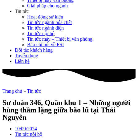
Thiết bị máy văn phòng
Giải pháp cho ngành
Tin tức
Hoạt động sự kiện
Tin tức ngành hóa chất
Tin tức ngành điện
Tin tức nội bộ
Tin tức máy – Thiết bị văn phòng
Báo chí nói về FSI
Đối tác khách hàng
Tuyển dụng
Liên hệ
Trang chủ
»
Tin tức
Sư đoàn 346, Quân khu 1 – Những người
hùng thầm lặng giữa bão lũ tại Thái
Nguyên
10/09/2024
Tin tức nội bộ