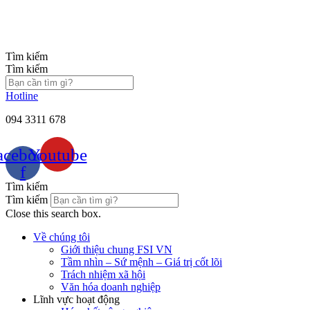
Chuyển
đến
nội
dung
Tìm kiếm
Tìm kiếm
Hotline
094 3311 678
acebook-
Youtube
f
Tìm kiếm
Tìm kiếm
Close this search box.
Về chúng tôi
Giới thiệu chung FSI VN
Tầm nhìn – Sứ mệnh – Giá trị cốt lõi
Trách nhiệm xã hội
Văn hóa doanh nghiệp
Lĩnh vực hoạt động