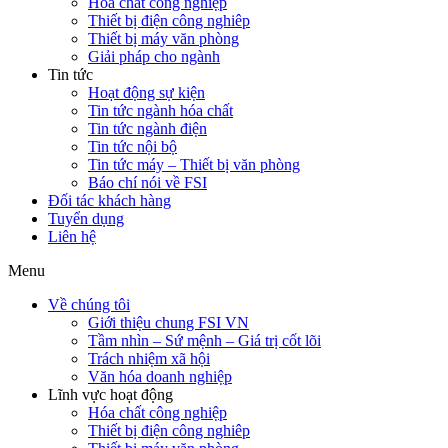
Hóa chất công nghiệp
Thiết bị điện công nghiêp
Thiết bị máy văn phòng
Giải pháp cho ngành
Tin tức
Hoạt động sự kiện
Tin tức ngành hóa chất
Tin tức ngành điện
Tin tức nội bộ
Tin tức máy – Thiết bị văn phòng
Báo chí nói về FSI
Đối tác khách hàng
Tuyển dụng
Liên hệ
Menu
Về chúng tôi
Giới thiệu chung FSI VN
Tầm nhìn – Sứ mệnh – Giá trị cốt lõi
Trách nhiệm xã hội
Văn hóa doanh nghiệp
Lĩnh vực hoạt động
Hóa chất công nghiệp
Thiết bị điện công nghiêp