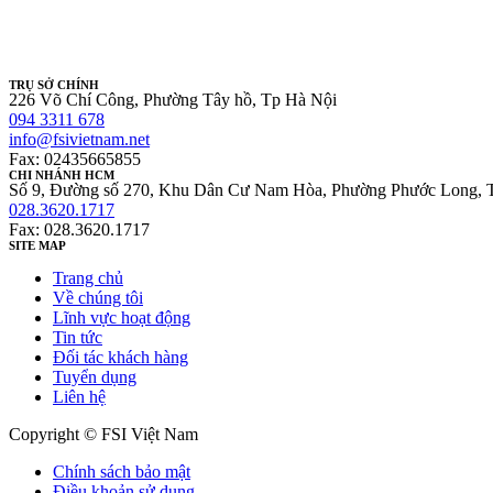
TRỤ SỞ CHÍNH
226 Võ Chí Công, Phường Tây hồ, Tp Hà Nội
094 3311 678
info@fsivietnam.net
Fax: 02435665855
CHI NHÁNH HCM
Số 9, Đường số 270, Khu Dân Cư Nam Hòa, Phường Phước Long, 
028.3620.1717
Fax: 028.3620.1717
SITE MAP
Trang chủ
Về chúng tôi
Lĩnh vực hoạt động
Tin tức
Đối tác khách hàng
Tuyển dụng
Liên hệ
Copyright © FSI Việt Nam
Chính sách bảo mật
Điều khoản sử dụng