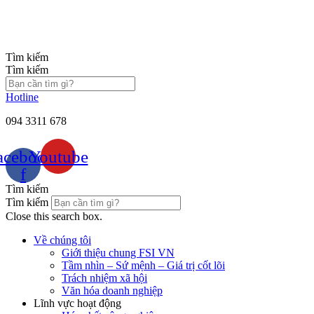
Chuyển
đến
nội
dung
Tìm kiếm
Tìm kiếm
Hotline
094 3311 678
acebook-
Youtube
f
Tìm kiếm
Tìm kiếm
Close this search box.
Về chúng tôi
Giới thiệu chung FSI VN
Tầm nhìn – Sứ mệnh – Giá trị cốt lõi
Trách nhiệm xã hội
Văn hóa doanh nghiệp
Lĩnh vực hoạt động