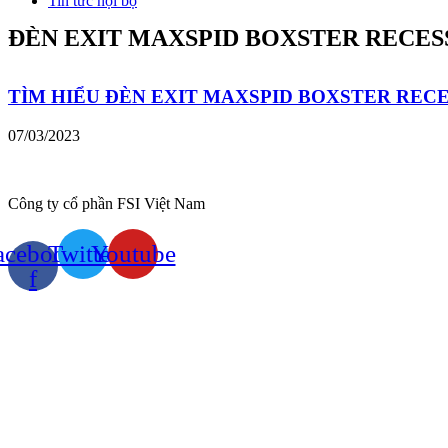
Tin tức nội bộ
ĐÈN EXIT MAXSPID BOXSTER RECES
TÌM HIỂU ĐÈN EXIT MAXSPID BOXSTER RECE
07/03/2023
Công ty cổ phần FSI Việt Nam
acebook-
Twitter
Youtube
f