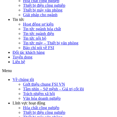
Hóa chất công nghiệp
Thiết bị điện công nghiêp
Thiết bị máy văn phòng
Giải pháp cho ngành
Tin tức
Hoạt động sự kiện
Tin tức ngành hóa chất
Tin tức ngành điện
Tin tức nội bộ
Tin tức máy – Thiết bị văn phòng
Báo chí nói về FSI
Đối tác khách hàng
Tuyển dụng
Liên hệ
Menu
Về chúng tôi
Giới thiệu chung FSI VN
Tầm nhìn – Sứ mệnh – Giá trị cốt lõi
Trách nhiệm xã hội
Văn hóa doanh nghiệp
Lĩnh vực hoạt động
Hóa chất công nghiệp
Thiết bị điện công nghiêp