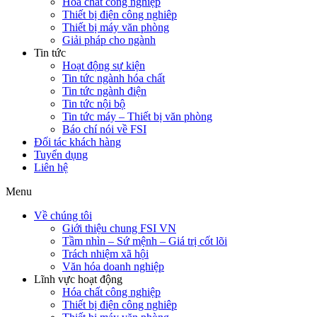
Hóa chất công nghiệp
Thiết bị điện công nghiêp
Thiết bị máy văn phòng
Giải pháp cho ngành
Tin tức
Hoạt động sự kiện
Tin tức ngành hóa chất
Tin tức ngành điện
Tin tức nội bộ
Tin tức máy – Thiết bị văn phòng
Báo chí nói về FSI
Đối tác khách hàng
Tuyển dụng
Liên hệ
Menu
Về chúng tôi
Giới thiệu chung FSI VN
Tầm nhìn – Sứ mệnh – Giá trị cốt lõi
Trách nhiệm xã hội
Văn hóa doanh nghiệp
Lĩnh vực hoạt động
Hóa chất công nghiệp
Thiết bị điện công nghiêp