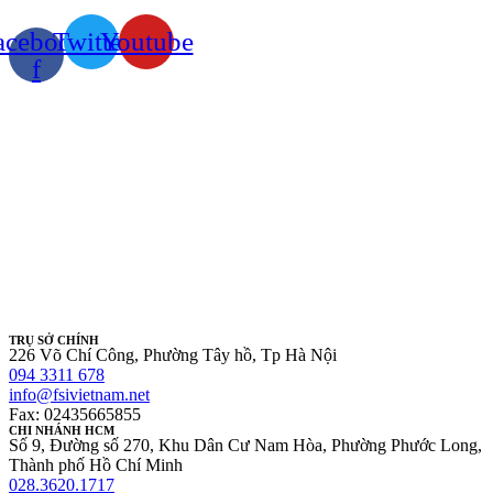
acebook-
Twitter
Youtube
f
TRỤ SỞ CHÍNH
226 Võ Chí Công, Phường Tây hồ, Tp Hà Nội
094 3311 678
info@fsivietnam.net
Fax: 02435665855
CHI NHÁNH HCM
Số 9, Đường số 270, Khu Dân Cư Nam Hòa, Phường Phước Long,
Thành phố Hồ Chí Minh
028.3620.1717