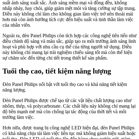
suất ánh sáng xuất sắc. Ánh sáng mềm mại và đồng đều, không
nhấp nháy, hay chói, giúp giảm mệt mỏi và tăng cường sự tập trung.
Điều này không chỉ làm cho không gian làm việc trở nên thoải mái
hơn mà còn ảnh hưởng tích cực đến hiệu suất và tinh thần làm việc
của nhân viên.
Ngoài ra, đèn Panel Philips còn tích hợp các công nghệ tiên tiến như
điều chỉnh độ sáng và màu sắc, giúp tạo ra môi trường ánh sáng linh
hoạt và phù hợp với nhu cầu cụ thể của từng người sử dụng. Điều
này không chỉ mang lại trải nghiệm chiếu sáng tốt mà còn thể hiện
sự chăm sóc đến từng chi tiết trong thiết kế sản phẩm.
Tuổi thọ cao, tiết kiệm năng lượng
Đèn Panel Philips nổi bật với tuổi thọ cao và khả năng tiết kiệm
năng lượng.
Đèn Panel Philips được chế tạo từ các vật liệu chất lượng cao như
nhôm, thép, và polycarbonate. Các chất liệu này không chỉ mang lại
độ bền mạnh mẽ mà còn chống lại tác động của thời tiết và môi
trường làm việc.
Hơn nữa, được trang bị công nghệ LED hiện đại, đèn Panel Philips
có khả năng chịu tải làm việc liên tục mà không giảm hiệu suất hoặc
tuổi thọ. Đèn LED có tuổi thọ lên đến hàng chục nghìn giờ, giảm