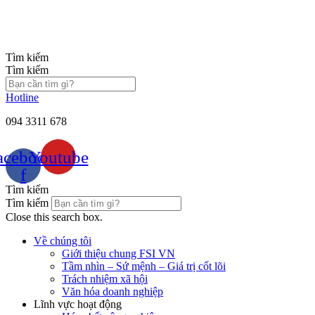
Chuyển
đến
nội
dung
Tìm kiếm
Tìm kiếm
Hotline
094 3311 678
acebook-
Youtube
f
Tìm kiếm
Tìm kiếm
Close this search box.
Về chúng tôi
Giới thiệu chung FSI VN
Tầm nhìn – Sứ mệnh – Giá trị cốt lõi
Trách nhiệm xã hội
Văn hóa doanh nghiệp
Lĩnh vực hoạt động