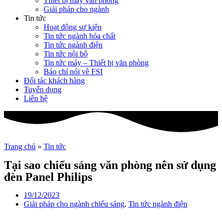
Thiết bị máy văn phòng
Giải pháp cho ngành
Tin tức
Hoạt động sự kiện
Tin tức ngành hóa chất
Tin tức ngành điện
Tin tức nội bộ
Tin tức máy – Thiết bị văn phòng
Báo chí nói về FSI
Đối tác khách hàng
Tuyển dụng
Liên hệ
Trang chủ
»
Tin tức
Tại sao chiếu sáng văn phòng nên sử dụng
đèn Panel Philips
19/12/2023
Giải pháp cho ngành chiếu sáng
,
Tin tức ngành điện