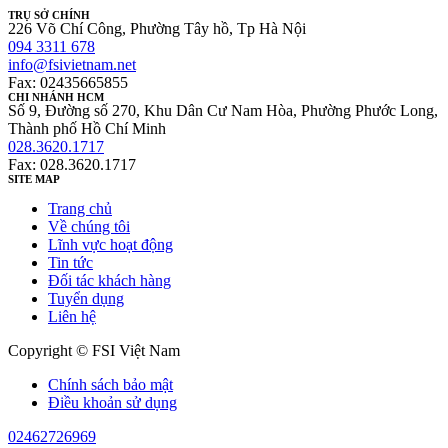
TRỤ SỞ CHÍNH
226 Võ Chí Công, Phường Tây hồ, Tp Hà Nội
094 3311 678
info@fsivietnam.net
Fax: 02435665855
CHI NHÁNH HCM
Số 9, Đường số 270, Khu Dân Cư Nam Hòa, Phường Phước Long,
Thành phố Hồ Chí Minh
028.3620.1717
Fax: 028.3620.1717
SITE MAP
Trang chủ
Về chúng tôi
Lĩnh vực hoạt động
Tin tức
Đối tác khách hàng
Tuyển dụng
Liên hệ
Copyright © FSI Việt Nam
Chính sách bảo mật
Điều khoản sử dụng
02462726969