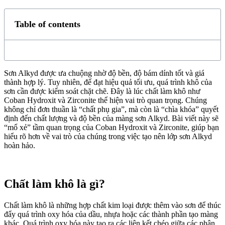
Table of contents
Sơn Alkyd được ưa chuộng nhờ độ bền, độ bám dính tốt và giá
thành hợp lý. Tuy nhiên, để đạt hiệu quả tối ưu, quá trình khô của
sơn cần được kiểm soát chặt chẽ. Đây là lúc chất làm khô như
Coban Hydroxit và Zirconite thể hiện vai trò quan trọng. Chúng
không chỉ đơn thuần là “chất phụ gia”, mà còn là “chìa khóa” quyết
định đến chất lượng và độ bền của màng sơn Alkyd. Bài viết này sẽ
“mổ xẻ” tầm quan trọng của Coban Hydroxit và Zirconite, giúp bạn
hiểu rõ hơn về vai trò của chúng trong việc tạo nên lớp sơn Alkyd
hoàn hảo.
Chất làm khô là gì?
Chất làm khô là những hợp chất kim loại được thêm vào sơn để thúc
đẩy quá trình oxy hóa của dầu, nhựa hoặc các thành phần tạo màng
khác. Quá trình oxy hóa này tạo ra các liên kết chéo giữa các phân