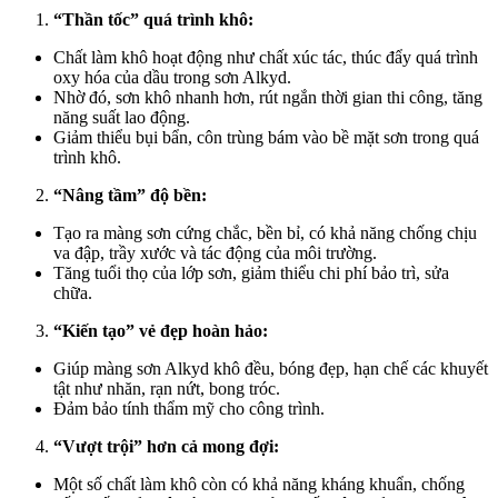
“Thần tốc” quá trình khô:
Chất làm khô hoạt động như chất xúc tác, thúc đẩy quá trình
oxy hóa của dầu trong sơn Alkyd.
Nhờ đó, sơn khô nhanh hơn, rút ngắn thời gian thi công, tăng
năng suất lao động.
Giảm thiểu bụi bẩn, côn trùng bám vào bề mặt sơn trong quá
trình khô.
“Nâng tầm” độ bền:
Tạo ra màng sơn cứng chắc, bền bỉ, có khả năng chống chịu
va đập, trầy xước và tác động của môi trường.
Tăng tuổi thọ của lớp sơn, giảm thiểu chi phí bảo trì, sửa
chữa.
“Kiến tạo” vẻ đẹp hoàn hảo:
Giúp màng sơn Alkyd khô đều, bóng đẹp, hạn chế các khuyết
tật như nhăn, rạn nứt, bong tróc.
Đảm bảo tính thẩm mỹ cho công trình.
“Vượt trội” hơn cả mong đợi:
Một số chất làm khô còn có khả năng kháng khuẩn, chống