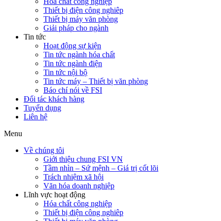
Hóa chất công nghiệp
Thiết bị điện công nghiêp
Thiết bị máy văn phòng
Giải pháp cho ngành
Tin tức
Hoạt động sự kiện
Tin tức ngành hóa chất
Tin tức ngành điện
Tin tức nội bộ
Tin tức máy – Thiết bị văn phòng
Báo chí nói về FSI
Đối tác khách hàng
Tuyển dụng
Liên hệ
Menu
Về chúng tôi
Giới thiệu chung FSI VN
Tầm nhìn – Sứ mệnh – Giá trị cốt lõi
Trách nhiệm xã hội
Văn hóa doanh nghiệp
Lĩnh vực hoạt động
Hóa chất công nghiệp
Thiết bị điện công nghiêp