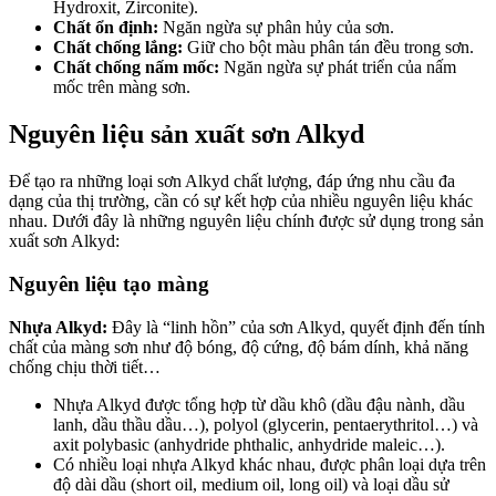
Hydroxit, Zirconite).
Chất ổn định:
Ngăn ngừa sự phân hủy của sơn.
Chất chống lắng:
Giữ cho bột màu phân tán đều trong sơn.
Chất chống nấm mốc:
Ngăn ngừa sự phát triển của nấm
mốc trên màng sơn.
Nguyên liệu sản xuất sơn Alkyd
Để tạo ra những loại sơn Alkyd chất lượng, đáp ứng nhu cầu đa
dạng của thị trường, cần có sự kết hợp của nhiều nguyên liệu khác
nhau. Dưới đây là những nguyên liệu chính được sử dụng trong sản
xuất sơn Alkyd:
Nguyên liệu tạo màng
Nhựa Alkyd:
Đây là “linh hồn” của sơn Alkyd, quyết định đến tính
chất của màng sơn như độ bóng, độ cứng, độ bám dính, khả năng
chống chịu thời tiết…
Nhựa Alkyd được tổng hợp từ dầu khô (dầu đậu nành, dầu
lanh, dầu thầu dầu…), polyol (glycerin, pentaerythritol…) và
axit polybasic (anhydride phthalic, anhydride maleic…).
Có nhiều loại nhựa Alkyd khác nhau, được phân loại dựa trên
độ dài dầu (short oil, medium oil, long oil) và loại dầu sử