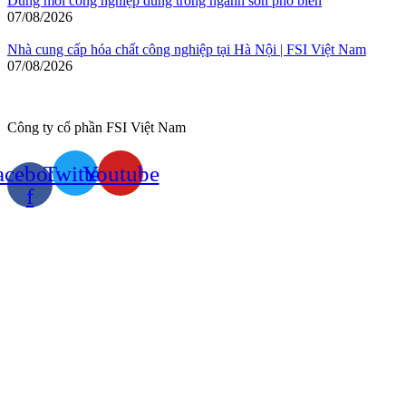
Dung môi công nghiệp dùng trong ngành sơn phổ biến
07/08/2026
Nhà cung cấp hóa chất công nghiệp tại Hà Nội | FSI Việt Nam
07/08/2026
Công ty cổ phần FSI Việt Nam
acebook-
Twitter
Youtube
f