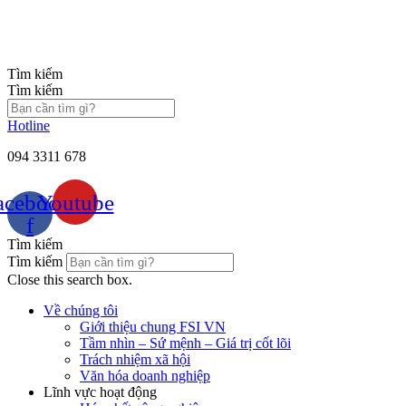
Chuyển
đến
nội
dung
Tìm kiếm
Tìm kiếm
Hotline
094 3311 678
acebook-
Youtube
f
Tìm kiếm
Tìm kiếm
Close this search box.
Về chúng tôi
Giới thiệu chung FSI VN
Tầm nhìn – Sứ mệnh – Giá trị cốt lõi
Trách nhiệm xã hội
Văn hóa doanh nghiệp
Lĩnh vực hoạt động