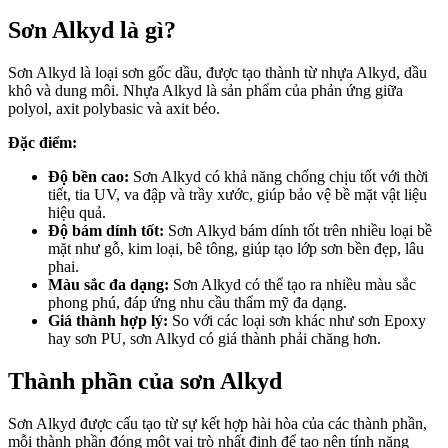
Sơn Alkyd là gì?
Sơn Alkyd là loại sơn gốc dầu, được tạo thành từ nhựa Alkyd, dầu
khô và dung môi. Nhựa Alkyd là sản phẩm của phản ứng giữa
polyol, axit polybasic và axit béo.
Đặc điểm:
Độ bền cao:
Sơn Alkyd có khả năng chống chịu tốt với thời
tiết, tia UV, va đập và trầy xước, giúp bảo vệ bề mặt vật liệu
hiệu quả.
Độ bám dính tốt:
Sơn Alkyd bám dính tốt trên nhiều loại bề
mặt như gỗ, kim loại, bê tông, giúp tạo lớp sơn bền đẹp, lâu
phai.
Màu sắc đa dạng:
Sơn Alkyd có thể tạo ra nhiều màu sắc
phong phú, đáp ứng nhu cầu thẩm mỹ đa dạng.
Giá thành hợp lý:
So với các loại sơn khác như sơn Epoxy
hay sơn PU, sơn Alkyd có giá thành phải chăng hơn.
Thành phần của sơn Alkyd
Sơn Alkyd được cấu tạo từ sự kết hợp hài hòa của các thành phần,
mỗi thành phần đóng một vai trò nhất định để tạo nên tính năng