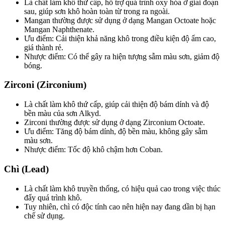
Là chất làm khô thứ cấp, hỗ trợ quá trình oxy hóa ở giai đoạn
sau, giúp sơn khô hoàn toàn từ trong ra ngoài.
Mangan thường được sử dụng ở dạng Mangan Octoate hoặc
Mangan Naphthenate.
Ưu điểm: Cải thiện khả năng khô trong điều kiện độ ẩm cao,
giá thành rẻ.
Nhược điểm: Có thể gây ra hiện tượng sẫm màu sơn, giảm độ
bóng.
Zirconi (Zirconium)
Là chất làm khô thứ cấp, giúp cải thiện độ bám dính và độ
bền màu của sơn Alkyd.
Zirconi thường được sử dụng ở dạng Zirconium Octoate.
Ưu điểm: Tăng độ bám dính, độ bền màu, không gây sẫm
màu sơn.
Nhược điểm: Tốc độ khô chậm hơn Coban.
Chì (Lead)
Là chất làm khô truyền thống, có hiệu quả cao trong việc thúc
đẩy quá trình khô.
Tuy nhiên, chì có độc tính cao nên hiện nay đang dần bị hạn
chế sử dụng.