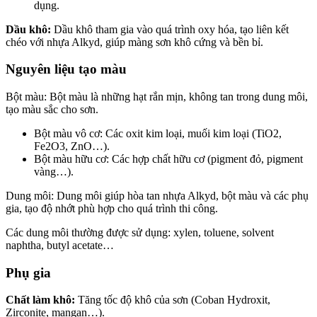
dụng.
Dầu khô:
Dầu khô tham gia vào quá trình oxy hóa, tạo liên kết
chéo với nhựa Alkyd, giúp màng sơn khô cứng và bền bỉ.
Nguyên liệu tạo màu
Bột màu:
Bột màu là những hạt rắn mịn, không tan trong dung môi,
tạo màu sắc cho sơn.
Bột màu vô cơ: Các oxit kim loại, muối kim loại (TiO2,
Fe2O3, ZnO…).
Bột màu hữu cơ: Các hợp chất hữu cơ (pigment đỏ, pigment
vàng…).
Dung môi:
Dung môi giúp hòa tan nhựa Alkyd, bột màu và các phụ
gia, tạo độ nhớt phù hợp cho quá trình thi công.
Các dung môi thường được sử dụng: xylen, toluene, solvent
naphtha, butyl acetate…
Phụ gia
Chất làm khô:
Tăng tốc độ khô của sơn (Coban Hydroxit,
Zirconite, mangan…).