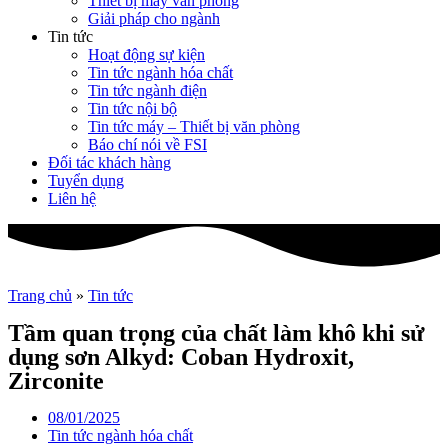
Thiết bị máy văn phòng
Giải pháp cho ngành
Tin tức
Hoạt động sự kiện
Tin tức ngành hóa chất
Tin tức ngành điện
Tin tức nội bộ
Tin tức máy – Thiết bị văn phòng
Báo chí nói về FSI
Đối tác khách hàng
Tuyển dụng
Liên hệ
Trang chủ
»
Tin tức
Tầm quan trọng của chất làm khô khi sử
dụng sơn Alkyd: Coban Hydroxit,
Zirconite
08/01/2025
Tin tức ngành hóa chất