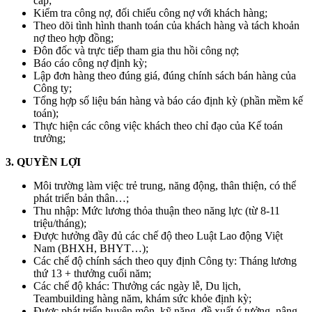
cấp;
Kiểm tra công nợ, đối chiếu công nợ với khách hàng;
Theo dõi tình hình thanh toán của khách hàng và tách khoản
nợ theo hợp đồng;
Đôn đốc và trực tiếp tham gia thu hồi công nợ;
Báo cáo công nợ định kỳ;
Lập đơn hàng theo đúng giá, đúng chính sách bán hàng của
Công ty;
Tổng hợp số liệu bán hàng và báo cáo định kỳ (phần mềm kế
toán);
Thực hiện các công việc khách theo chỉ đạo của Kế toán
trưởng;
3. QUYỀN LỢI
Môi trường làm việc trẻ trung, năng động, thân thiện, có thể
phát triển bản thân…;
Thu nhập: Mức lương thỏa thuận theo năng lực (từ 8-11
triệu/tháng);
Được hưởng đầy đủ các chế độ theo Luật Lao động Việt
Nam (BHXH, BHYT…);
Các chế độ chính sách theo quy định Công ty: Tháng lương
thứ 13 + thưởng cuối năm;
Các chế độ khác: Thưởng các ngày lễ, Du lịch,
Teambuilding hàng năm, khám sức khỏe định kỳ;
Được phát triển huyên môn, kỹ năng, đề xuất ý tưởng, nâng