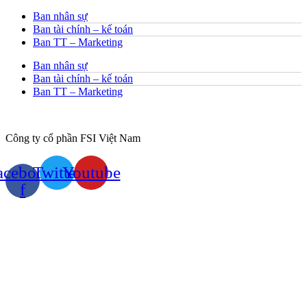
Ban nhân sự
Ban tài chính – kế toán
Ban TT – Marketing
Ban nhân sự
Ban tài chính – kế toán
Ban TT – Marketing
Công ty cổ phần FSI Việt Nam
acebook-
Twitter
Youtube
f