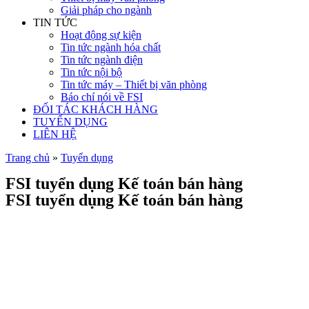
Giải pháp cho ngành
TIN TỨC
Hoạt động sự kiện
Tin tức ngành hóa chất
Tin tức ngành điện
Tin tức nội bộ
Tin tức máy – Thiết bị văn phòng
Báo chí nói về FSI
ĐỐI TÁC KHÁCH HÀNG
TUYỂN DỤNG
LIÊN HỆ
Trang chủ
»
Tuyển dụng
FSI tuyển dụng Kế toán bán hàng
FSI tuyển dụng Kế toán bán hàng