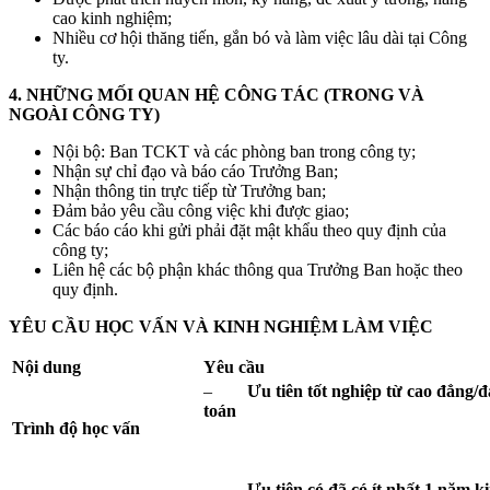
cao kinh nghiệm;
Nhiều cơ hội thăng tiến, gắn bó và làm việc lâu dài tại Công
ty.
4. NHỮNG MỐI QUAN HỆ CÔNG TÁC (TRONG VÀ
NGOÀI CÔNG TY)
Nội bộ: Ban TCKT và các phòng ban trong công ty;
Nhận sự chỉ đạo và báo cáo Trưởng Ban;
Nhận thông tin trực tiếp từ Trưởng ban;
Đảm bảo yêu cầu công việc khi được giao;
Các báo cáo khi gửi phải đặt mật khẩu theo quy định của
công ty;
Liên hệ các bộ phận khác thông qua Trưởng Ban hoặc theo
quy định.
YÊU CẦU HỌC VẤN VÀ KINH NGHIỆM LÀM VIỆC
Nội dung
Yêu cầu
–
Ưu
tiên t
ốt nghiệp từ
cao đẳng/đ
toán
Trình độ học vấn
–
Ưu tiên có
đã có
ít nhất 1 năm
k