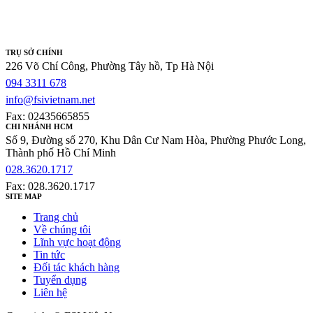
TRỤ SỞ CHÍNH
226 Võ Chí Công, Phường Tây hồ, Tp Hà Nội
094 3311 678
info@fsivietnam.net
Fax: 02435665855
CHI NHÁNH HCM
Số 9, Đường số 270, Khu Dân Cư Nam Hòa, Phường Phước Long,
Thành phố Hồ Chí Minh
028.3620.1717
Fax: 028.3620.1717
SITE MAP
Trang chủ
Về chúng tôi
Lĩnh vực hoạt động
Tin tức
Đối tác khách hàng
Tuyển dụng
Liên hệ