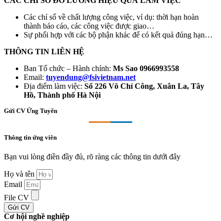
CÁC CHỈ SỐ ĐO LƯỜNG HIỆU QUẢ LÀM VIỆC
Các chỉ số về chất lượng công việc, ví dụ: thời hạn hoàn
thành báo cáo, các công việc được giao…
Sự phối hợp với các bộ phận khác để có kết quả đúng hạn…
THÔNG TIN LIÊN HỆ
Ban Tổ chức – Hành chính:
Ms Sao 0966993558
Email:
tuyendung@fsivietnam.net
Địa điểm làm việc:
Số 226 Võ Chí Công, Xuân La, Tây
Hồ, Thành phố Hà Nội
Gửi CV Ứng Tuyển
Thông tin ứng viên
Bạn vui lòng điền đầy đủ, rõ ràng các thông tin dưới đây ​
Họ và tên
Email
File CV
Gửi CV
Cơ hội nghề nghiệp