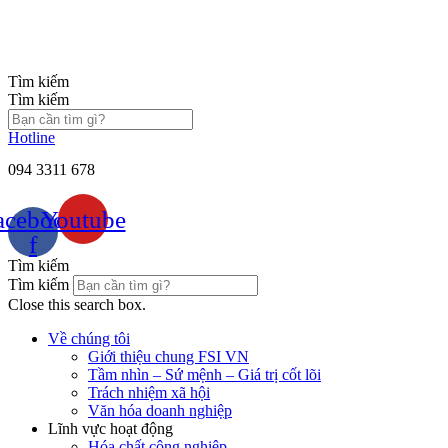
Chuyển
đến
nội
dung
Tìm kiếm
Tìm kiếm
Hotline
094 3311 678
acebook-
Youtube
f
Tìm kiếm
Tìm kiếm
Close this search box.
Về chúng tôi
Giới thiệu chung FSI VN
Tầm nhìn – Sứ mệnh – Giá trị cốt lõi
Trách nhiệm xã hội
Văn hóa doanh nghiệp
Lĩnh vực hoạt động
Hóa chất công nghiệp