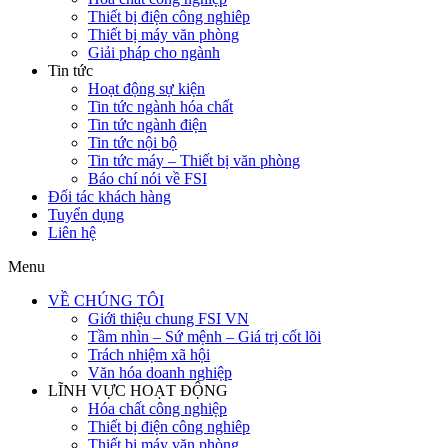
Thiết bị điện công nghiêp
Thiết bị máy văn phòng
Giải pháp cho ngành
Tin tức
Hoạt động sự kiện
Tin tức ngành hóa chất
Tin tức ngành điện
Tin tức nội bộ
Tin tức máy – Thiết bị văn phòng
Báo chí nói về FSI
Đối tác khách hàng
Tuyển dụng
Liên hệ
Menu
VỀ CHÚNG TÔI
Giới thiệu chung FSI VN
Tầm nhìn – Sứ mệnh – Giá trị cốt lõi
Trách nhiệm xã hội
Văn hóa doanh nghiệp
LĨNH VỰC HOẠT ĐỘNG
Hóa chất công nghiệp
Thiết bị điện công nghiêp
Thiết bị máy văn phòng