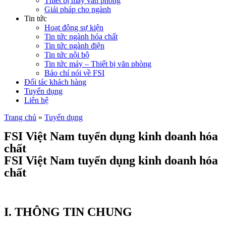
Thiết bị máy văn phòng
Giải pháp cho ngành
Tin tức
Hoạt động sự kiện
Tin tức ngành hóa chất
Tin tức ngành điện
Tin tức nội bộ
Tin tức máy – Thiết bị văn phòng
Báo chí nói về FSI
Đối tác khách hàng
Tuyển dụng
Liên hệ
Trang chủ
»
Tuyển dụng
FSI Việt Nam tuyển dụng kinh doanh hóa
chất
FSI Việt Nam tuyển dụng kinh doanh hóa
chất
I.
THÔNG TIN CHUNG