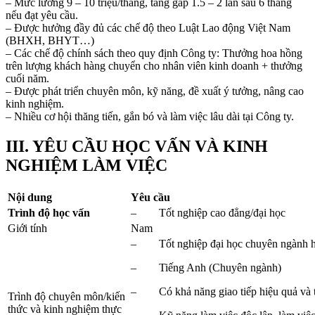
– Mức lương 9 – 10 triệu/tháng, tăng gấp 1.5 – 2 lần sau 6 tháng
nếu đạt yêu cầu.
– Được hưởng đầy đủ các chế độ theo Luật Lao động Việt Nam
(BHXH, BHYT…)
– Các chế độ chính sách theo quy định Công ty: Thưởng hoa hồng
trên lượng khách hàng chuyển cho nhân viên kinh doanh + thưởng
cuối năm.
– Được phát triển chuyên môn, kỹ năng, đề xuất ý tưởng, nâng cao
kinh nghiệm.
– Nhiều cơ hội thăng tiến, gắn bó và làm việc lâu dài tại Công ty.
III. YÊU CẦU HỌC VẤN VÀ KINH
NGHIỆM LÀM VIỆC
Nội dung
Yêu cầu
Trình độ học vấn
– Tốt nghiệp cao đẳng/đại học
Giới tính
Nam
– Tốt nghiệp đại học chuyên ngành hoá
– Tiếng Anh (Chuyên ngành)
– Có khả năng giao tiếp hiệu quả và tư
Trình độ chuyên môn/kiến
thức và kinh nghiệm thực