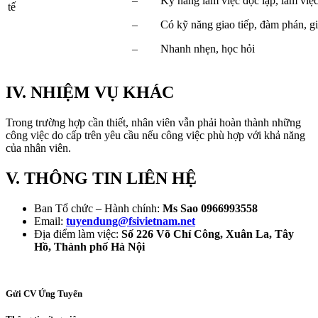
– Kỹ năng làm việc độc lập, làm việc
tế
– Có kỹ năng giao tiếp, đàm phán, giải
– Nhanh nhẹn, học hỏi
IV. NHIỆM VỤ KHÁC
Trong trường hợp cần thiết, nhân viên vẫn phải hoàn thành những
công việc do cấp trên yêu cầu nếu công việc phù hợp với khả năng
của nhân viên.
V.
THÔNG TIN LIÊN HỆ
Ban Tổ chức – Hành chính:
Ms Sao 0966993558
Email:
tuyendung@fsivietnam.net
Địa điểm làm việc:
Số 226 Võ Chí Công, Xuân La, Tây
Hồ, Thành phố Hà Nội
Gửi CV Ứng Tuyển