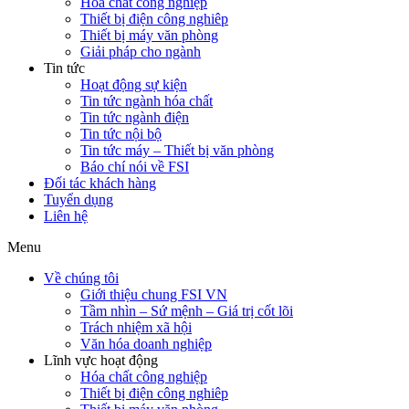
Hóa chất công nghiệp
Thiết bị điện công nghiêp
Thiết bị máy văn phòng
Giải pháp cho ngành
Tin tức
Hoạt động sự kiện
Tin tức ngành hóa chất
Tin tức ngành điện
Tin tức nội bộ
Tin tức máy – Thiết bị văn phòng
Báo chí nói về FSI
Đối tác khách hàng
Tuyển dụng
Liên hệ
Menu
Về chúng tôi
Giới thiệu chung FSI VN
Tầm nhìn – Sứ mệnh – Giá trị cốt lõi
Trách nhiệm xã hội
Văn hóa doanh nghiệp
Lĩnh vực hoạt động
Hóa chất công nghiệp
Thiết bị điện công nghiêp