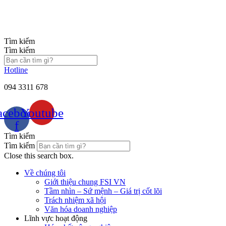
Chuyển
đến
nội
dung
Tìm kiếm
Tìm kiếm
Hotline
094 3311 678
acebook-
Youtube
f
Tìm kiếm
Tìm kiếm
Close this search box.
Về chúng tôi
Giới thiệu chung FSI VN
Tầm nhìn – Sứ mệnh – Giá trị cốt lõi
Trách nhiệm xã hội
Văn hóa doanh nghiệp
Lĩnh vực hoạt động