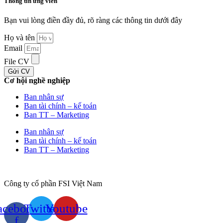
Thông tin ứng viên
Bạn vui lòng điền đầy đủ, rõ ràng các thông tin dưới đây ​
Họ và tên
Email
File CV
Gửi CV
Cơ hội nghề nghiệp
Ban nhân sự
Ban tài chính – kế toán
Ban TT – Marketing
Ban nhân sự
Ban tài chính – kế toán
Ban TT – Marketing
Công ty cổ phần FSI Việt Nam
acebook-
Twitter
Youtube
f