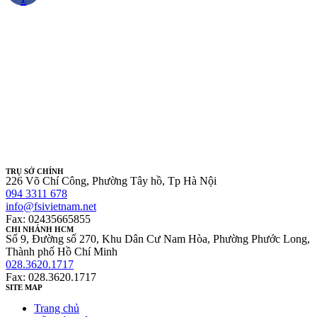
TRỤ SỞ CHÍNH
226 Võ Chí Công, Phường Tây hồ, Tp Hà Nội
094 3311 678
info@fsivietnam.net
Fax: 02435665855
CHI NHÁNH HCM
Số 9, Đường số 270, Khu Dân Cư Nam Hòa, Phường Phước Long,
Thành phố Hồ Chí Minh
028.3620.1717
Fax: 028.3620.1717
SITE MAP
Trang chủ