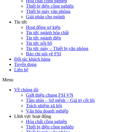
Hóa chất công nghiệp
Thiết bị điện công nghiêp
Thiết bị máy văn phòng
Giải pháp cho ngành
Tin tức
Hoạt động sự kiện
Tin tức ngành hóa chất
Tin tức ngành điện
Tin tức nội bộ
Tin tức máy – Thiết bị văn phòng
Báo chí nói về FSI
Đối tác khách hàng
Tuyển dụng
Liên hệ
Menu
Về chúng tôi
Giới thiệu chung FSI VN
Tầm nhìn – Sứ mệnh – Giá trị cốt lõi
Trách nhiệm xã hội
Văn hóa doanh nghiệp
Lĩnh vực hoạt động
Hóa chất công nghiệp
Thiết bị điện công nghiêp