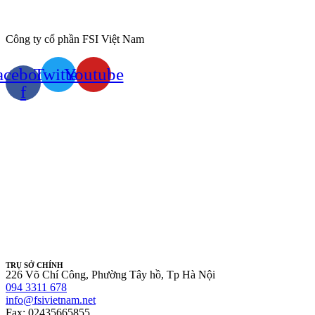
Công ty cổ phần FSI Việt Nam
acebook-
Twitter
Youtube
f
TRỤ SỞ CHÍNH
226 Võ Chí Công, Phường Tây hồ, Tp Hà Nội
094 3311 678
info@fsivietnam.net
Fax: 02435665855