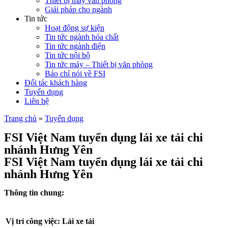
Thiết bị máy văn phòng
Giải pháp cho ngành
Tin tức
Hoạt động sự kiện
Tin tức ngành hóa chất
Tin tức ngành điện
Tin tức nội bộ
Tin tức máy – Thiết bị văn phòng
Báo chí nói về FSI
Đối tác khách hàng
Tuyển dụng
Liên hệ
Trang chủ
»
Tuyển dụng
FSI Việt Nam tuyển dụng lái xe tải chi
nhánh Hưng Yên
FSI Việt Nam tuyển dụng lái xe tải chi
nhánh Hưng Yên
Thông tin chung
:
Vị trí công việc: Lái xe tải