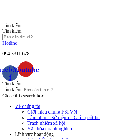
Chuyển
đến
nội
dung
Tìm kiếm
Tìm kiếm
Hotline
094 3311 678
acebook-
Youtube
f
Tìm kiếm
Tìm kiếm
Close this search box.
Về chúng tôi
Giới thiệu chung FSI VN
Tầm nhìn – Sứ mệnh – Giá trị cốt lõi
Trách nhiệm xã hội
Văn hóa doanh nghiệp
Lĩnh vực hoạt động