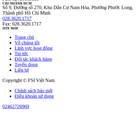
CHI NHÁNH HCM
Số 9, Đường số 270, Khu Dân Cư Nam Hòa, Phường Phước Long,
Thành phố Hồ Chí Minh
028.3620.1717
Fax: 028.3620.1717
SITE MAP
Trang chủ
Về chúng tôi
Lĩnh vực hoạt động
Tin tức
Đối tác khách hàng
Tuyển dụng
Liên hệ
Copyright © FSI Việt Nam
Chính sách bảo mật
Điều khoản sử dụng
02462726969