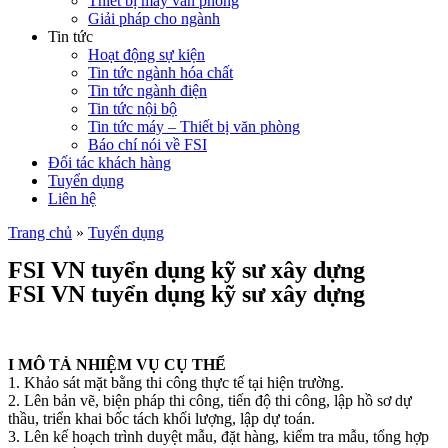
Thiết bị máy văn phòng
Giải pháp cho ngành
Tin tức
Hoạt động sự kiện
Tin tức ngành hóa chất
Tin tức ngành điện
Tin tức nội bộ
Tin tức máy – Thiết bị văn phòng
Báo chí nói về FSI
Đối tác khách hàng
Tuyển dụng
Liên hệ
Trang chủ
»
Tuyển dụng
FSI VN tuyển dụng kỹ sư xây dựng
FSI VN tuyển dụng kỹ sư xây dựng
I MÔ TẢ NHIỆM VỤ CỤ THỂ
1. Khảo sát mặt bằng thi công thực tế tại hiện trường.
2. Lên bản vẽ, biện pháp thi công, tiến độ thi công, lập hồ sơ dự
thầu, triển khai bốc tách khối lượng, lập dự toán.
3. Lên kế hoạch trình duyệt mẫu, đặt hàng, kiểm tra mẫu, tổng hợp