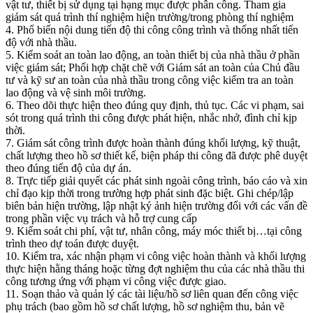
vật tư, thiết bị sử dụng tại hạng mục được phân công. Tham gia
giám sát quá trình thí nghiệm hiện trường/trong phòng thí nghiệm
4. Phổ biến nội dung tiến độ thi công công trình và thống nhất tiến
độ với nhà thầu.
5. Kiểm soát an toàn lao động, an toàn thiết bị của nhà thầu ở phần
việc giám sát; Phối hợp chặt chẽ với Giám sát an toàn của Chủ đầu
tư và kỹ sư an toàn của nhà thầu trong công việc kiểm tra an toàn
lao động và vệ sinh môi trường.
6. Theo dõi thực hiện theo đúng quy định, thủ tục. Các vi phạm, sai
sót trong quá trình thi công được phát hiện, nhắc nhở, đình chỉ kịp
thời.
7. Giám sát công trình được hoàn thành đúng khối lượng, kỹ thuật,
chất lượng theo hồ sơ thiết kế, biện pháp thi công đã được phê duyệt
theo đúng tiến độ của dự án.
8. Trực tiếp giải quyết các phát sinh ngoài công trình, báo cáo và xin
chỉ đạo kịp thời trong trường hợp phát sinh đặc biệt. Ghi chép/lập
biên bản hiện trường, lập nhật ký ảnh hiện trường đối với các vấn đề
trong phần việc vụ trách và hỗ trợ cung cấp
9. Kiểm soát chi phí, vật tư, nhân công, máy móc thiết bị…tại công
trình theo dự toán được duyệt.
10. Kiểm tra, xác nhận phạm vi công việc hoàn thành và khối lượng
thực hiện hằng tháng hoặc từng đợt nghiệm thu của các nhà thầu thi
công tương ứng với phạm vi công việc được giao.
11. Soạn thảo và quản lý các tài liệu/hồ sơ liên quan đến công việc
phụ trách (bao gồm hồ sơ chất lượng, hồ sơ nghiệm thu, bản vẽ