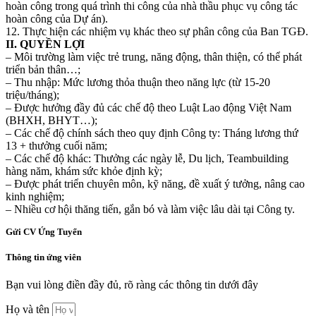
hoàn công trong quá trình thi công của nhà thầu phục vụ công tác
hoàn công của Dự án).
12. Thực hiện các nhiệm vụ khác theo sự phân công của Ban TGĐ.
II. QUYỀN LỢI
– Môi trường làm việc trẻ trung, năng động, thân thiện, có thể phát
triển bản thân…;
– Thu nhập: Mức lương thỏa thuận theo năng lực (từ 15-20
triệu/tháng);
– Được hưởng đầy đủ các chế độ theo Luật Lao động Việt Nam
(BHXH, BHYT…);
– Các chế độ chính sách theo quy định Công ty: Tháng lương thứ
13 + thưởng cuối năm;
– Các chế độ khác: Thưởng các ngày lễ, Du lịch, Teambuilding
hàng năm, khám sức khỏe định kỳ;
– Được phát triển chuyên môn, kỹ năng, đề xuất ý tưởng, nâng cao
kinh nghiệm;
– Nhiều cơ hội thăng tiến, gắn bó và làm việc lâu dài tại Công ty.
Gửi CV Ứng Tuyển
Thông tin ứng viên
Bạn vui lòng điền đầy đủ, rõ ràng các thông tin dưới đây ​
Họ và tên