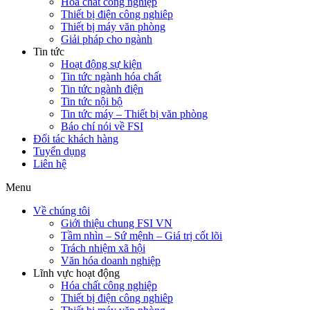
Hóa chất công nghiệp
Thiết bị điện công nghiêp
Thiết bị máy văn phòng
Giải pháp cho ngành
Tin tức
Hoạt động sự kiện
Tin tức ngành hóa chất
Tin tức ngành điện
Tin tức nội bộ
Tin tức máy – Thiết bị văn phòng
Báo chí nói về FSI
Đối tác khách hàng
Tuyển dụng
Liên hệ
Menu
Về chúng tôi
Giới thiệu chung FSI VN
Tầm nhìn – Sứ mệnh – Giá trị cốt lõi
Trách nhiệm xã hội
Văn hóa doanh nghiệp
Lĩnh vực hoạt động
Hóa chất công nghiệp
Thiết bị điện công nghiêp