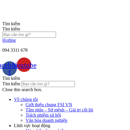
Chuyển
đến
nội
dung
Tìm kiếm
Tìm kiếm
Hotline
094 3311 678
acebook-
Youtube
f
Tìm kiếm
Tìm kiếm
Close this search box.
Về chúng tôi
Giới thiệu chung FSI VN
Tầm nhìn – Sứ mệnh – Giá trị cốt lõi
Trách nhiệm xã hội
Văn hóa doanh nghiệp
Lĩnh vực hoạt động