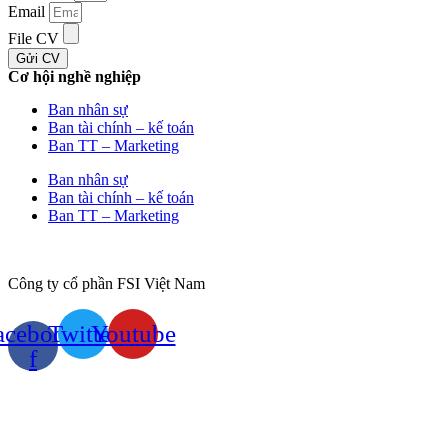
Email
File CV
Gửi CV
Cơ hội nghề nghiệp
Ban nhân sự
Ban tài chính – kế toán
Ban TT – Marketing
Ban nhân sự
Ban tài chính – kế toán
Ban TT – Marketing
Công ty cổ phần FSI Việt Nam
acebook-
Twitter
Youtube
f