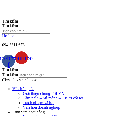
Chuyển
đến
nội
dung
Tìm kiếm
Tìm kiếm
Hotline
094 3311 678
acebook-
Youtube
f
Tìm kiếm
Tìm kiếm
Close this search box.
Về chúng tôi
Giới thiệu chung FSI VN
Tầm nhìn – Sứ mệnh – Giá trị cốt lõi
Trách nhiệm xã hội
Văn hóa doanh nghiệp
Lĩnh vực hoạt động