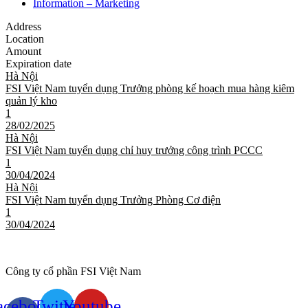
Information – Marketing
Address
Location
Amount
Expiration date
Hà Nội
FSI Việt Nam tuyển dụng Trưởng phòng kế hoạch mua hàng kiêm
quản lý kho
1
28/02/2025
Hà Nội
FSI Việt Nam tuyển dụng chỉ huy trưởng công trình PCCC
1
30/04/2024
Hà Nội
FSI Việt Nam tuyển dụng Trưởng Phòng Cơ điện
1
30/04/2024
Công ty cổ phần FSI Việt Nam
acebook-
Twitter
Youtube