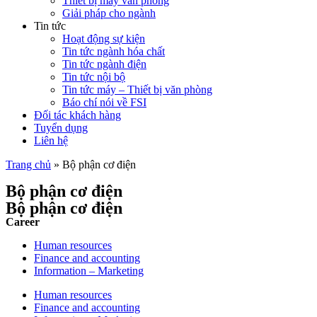
Thiết bị máy văn phòng
Giải pháp cho ngành
Tin tức
Hoạt động sự kiện
Tin tức ngành hóa chất
Tin tức ngành điện
Tin tức nội bộ
Tin tức máy – Thiết bị văn phòng
Báo chí nói về FSI
Đối tác khách hàng
Tuyển dụng
Liên hệ
Trang chủ
»
Bộ phận cơ điện
Bộ phận cơ điện
Bộ phận cơ điện
Career
Human resources
Finance and accounting
Information – Marketing
Human resources
Finance and accounting