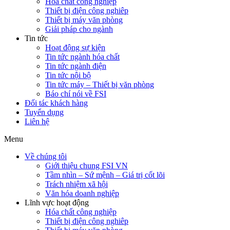
Hóa chất công nghiệp
Thiết bị điện công nghiêp
Thiết bị máy văn phòng
Giải pháp cho ngành
Tin tức
Hoạt động sự kiện
Tin tức ngành hóa chất
Tin tức ngành điện
Tin tức nội bộ
Tin tức máy – Thiết bị văn phòng
Báo chí nói về FSI
Đối tác khách hàng
Tuyển dụng
Liên hệ
Menu
Về chúng tôi
Giới thiệu chung FSI VN
Tầm nhìn – Sứ mệnh – Giá trị cốt lõi
Trách nhiệm xã hội
Văn hóa doanh nghiệp
Lĩnh vực hoạt động
Hóa chất công nghiệp
Thiết bị điện công nghiêp