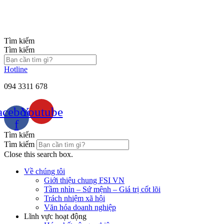
Chuyển
đến
nội
dung
Tìm kiếm
Tìm kiếm
Hotline
094 3311 678
acebook-
Youtube
f
Tìm kiếm
Tìm kiếm
Close this search box.
Về chúng tôi
Giới thiệu chung FSI VN
Tầm nhìn – Sứ mệnh – Giá trị cốt lõi
Trách nhiệm xã hội
Văn hóa doanh nghiệp
Lĩnh vực hoạt động