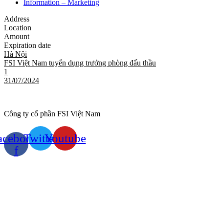
Information – Marketing
Address
Location
Amount
Expiration date
Hà Nội
FSI Việt Nam tuyển dụng trưởng phòng đấu thầu
1
31/07/2024
Công ty cổ phần FSI Việt Nam
acebook-
Twitter
Youtube
f