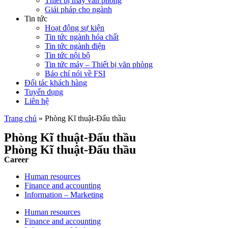
Thiết bị máy văn phòng
Giải pháp cho ngành
Tin tức
Hoạt động sự kiện
Tin tức ngành hóa chất
Tin tức ngành điện
Tin tức nội bộ
Tin tức máy – Thiết bị văn phòng
Báo chí nói về FSI
Đối tác khách hàng
Tuyển dụng
Liên hệ
Trang chủ
»
Phòng Kĩ thuật-Đấu thầu
Phòng Kĩ thuật-Đấu thầu
Phòng Kĩ thuật-Đấu thầu
Career
Human resources
Finance and accounting
Information – Marketing
Human resources
Finance and accounting