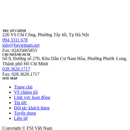
TRỤ SỞ CHÍNH
226 Võ Chí Công, Phường Tây hồ, Tp Hà Nội
094 3311 678
info@fsivietnam.net
Fax: 02435665855
CHI NHÁNH HCM
Số 9, Đường số 270, Khu Dân Cư Nam Hòa, Phường Phước Long,
Thành phố Hồ Chí Minh
028.3620.1717
Fax: 028.3620.1717
SITE MAP
Trang chủ
Về chúng tôi
Lĩnh vực hoạt động
Tin tức
Đối tác khách hàng
Tuyển dụng
Liên hệ
Copyright © FSI Việt Nam