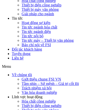
Hóa chất công nghiệp
Thiết bị điện công nghiêp
Thiết bị máy văn phòng
Giải pháp cho ngành
Tin tức
Hoạt động sự kiện
Tin tức ngành hóa chất
Tin tức ngành điện
Tin tức nội bộ
Tin tức máy – Thiết bị văn phòng
Báo chí nói về FSI
Đối tác khách hàng
Tuyển dụng
Liên hệ
Menu
Về chúng tôi
Giới thiệu chung FSI VN
Tầm nhìn – Sứ mệnh – Giá trị cốt lõi
Trách nhiệm xã hội
Văn hóa doanh nghiệp
Lĩnh vực hoạt động
Hóa chất công nghiệp
Thiết bị điện công nghiêp