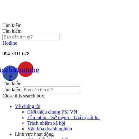
Chuyển
đến
nội
dung
Tìm kiếm
Tìm kiếm
Hotline
094 3311 678
acebook-
Youtube
f
Tìm kiếm
Tìm kiếm
Close this search box.
Về chúng tôi
Giới thiệu chung FSI VN
Tầm nhìn – Sứ mệnh – Giá trị cốt lõi
Trách nhiệm xã hội
Văn hóa doanh nghiệp
Lĩnh vực hoạt động