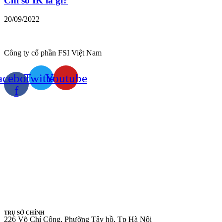
Chỉ số IK là gì?
20/09/2022
Công ty cổ phần FSI Việt Nam
acebook-
Twitter
Youtube
f
TRỤ SỞ CHÍNH
226 Võ Chí Công, Phường Tây hồ, Tp Hà Nội