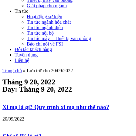
Thiết bị máy văn phòng
Giải pháp cho ngành
Tin tức
Hoạt động sự kiện
Tin tức ngành hóa chất
Tin tức ngành điện
Tin tức nội bộ
Tin tức máy – Thiết bị văn phòng
Báo chí nói về FSI
Đối tác khách hàng
Tuyển dụng
Liên hệ
Trang chủ
»
Lưu trữ cho 20/09/2022
Tháng 9 20, 2022
Day: Tháng 9 20, 2022
Xi mạ là gì? Quy trình xi mạ như thế nào?
20/09/2022