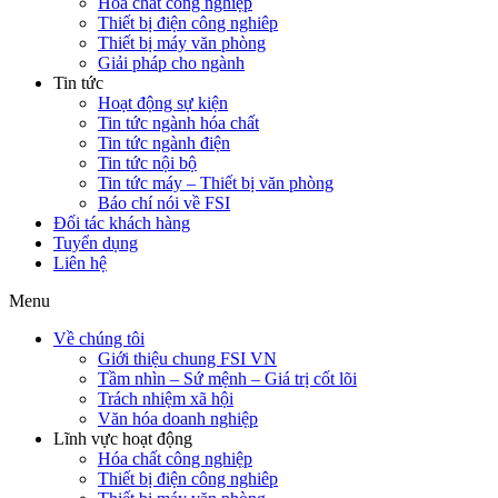
Hóa chất công nghiệp
Thiết bị điện công nghiêp
Thiết bị máy văn phòng
Giải pháp cho ngành
Tin tức
Hoạt động sự kiện
Tin tức ngành hóa chất
Tin tức ngành điện
Tin tức nội bộ
Tin tức máy – Thiết bị văn phòng
Báo chí nói về FSI
Đối tác khách hàng
Tuyển dụng
Liên hệ
Menu
Về chúng tôi
Giới thiệu chung FSI VN
Tầm nhìn – Sứ mệnh – Giá trị cốt lõi
Trách nhiệm xã hội
Văn hóa doanh nghiệp
Lĩnh vực hoạt động
Hóa chất công nghiệp
Thiết bị điện công nghiêp