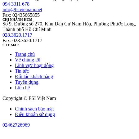
094 3311 678
info@fsivietnam.net
Fax: 02435665855
CHI NHÁNH HCM
Số 9, Đường số 270, Khu Dân Cư Nam Hòa, Phường Phước Long,
Thành phố Hồ Chí Minh
028.3620.1717
Fax: 028.3620.1717
SITE MAP
Trang chủ
Về chúng tôi
Lĩnh vực hoạt động
Tin tức
Đối tác khách hàng
Tuyển dụng
Liên hệ
Copyright © FSI Việt Nam
Chính sách bảo mật
Điều khoản sử dụng
02462726969