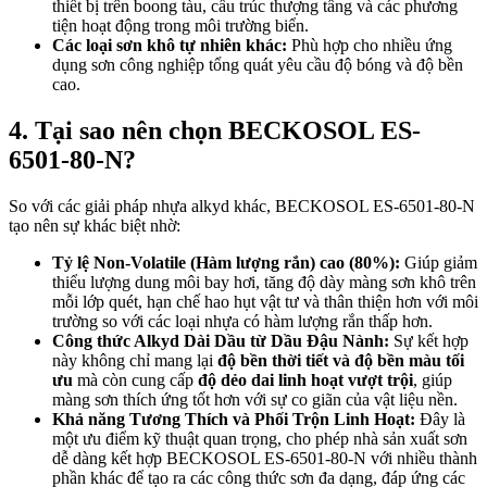
thiết bị trên boong tàu, cấu trúc thượng tầng và các phương
tiện hoạt động trong môi trường biển.
Các loại sơn khô tự nhiên khác:
Phù hợp cho nhiều ứng
dụng sơn công nghiệp tổng quát yêu cầu độ bóng và độ bền
cao.
4. Tại sao nên chọn BECKOSOL ES-
6501-80-N?
So với các giải pháp nhựa alkyd khác, BECKOSOL ES-6501-80-N
tạo nên sự khác biệt nhờ:
Tỷ lệ Non-Volatile (Hàm lượng rắn) cao (80%):
Giúp giảm
thiểu lượng dung môi bay hơi, tăng độ dày màng sơn khô trên
mỗi lớp quét, hạn chế hao hụt vật tư và thân thiện hơn với môi
trường so với các loại nhựa có hàm lượng rắn thấp hơn.
Công thức Alkyd Dài Dầu từ Dầu Đậu Nành:
Sự kết hợp
này không chỉ mang lại
độ bền thời tiết và độ bền màu tối
ưu
mà còn cung cấp
độ dẻo dai linh hoạt vượt trội
, giúp
màng sơn thích ứng tốt hơn với sự co giãn của vật liệu nền.
Khả năng Tương Thích và Phối Trộn Linh Hoạt:
Đây là
một ưu điểm kỹ thuật quan trọng, cho phép nhà sản xuất sơn
dễ dàng kết hợp BECKOSOL ES-6501-80-N với nhiều thành
phần khác để tạo ra các công thức sơn đa dạng, đáp ứng các