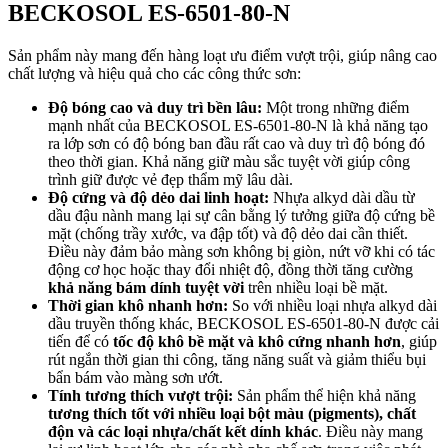
BECKOSOL ES-6501-80-N
Sản phẩm này mang đến hàng loạt ưu điểm vượt trội, giúp nâng cao
chất lượng và hiệu quả cho các công thức sơn:
Độ bóng cao và duy trì bền lâu:
Một trong những điểm
mạnh nhất của BECKOSOL ES-6501-80-N là khả năng tạo
ra lớp sơn có độ bóng ban đầu rất cao và duy trì độ bóng đó
theo thời gian. Khả năng giữ màu sắc tuyệt vời giúp công
trình giữ được vẻ đẹp thẩm mỹ lâu dài.
Độ cứng và độ dẻo dai linh hoạt:
Nhựa alkyd dài dầu từ
dầu đậu nành mang lại sự cân bằng lý tưởng giữa độ cứng bề
mặt (chống trầy xước, va đập tốt) và độ dẻo dai cần thiết.
Điều này đảm bảo màng sơn không bị giòn, nứt vỡ khi có tác
động cơ học hoặc thay đổi nhiệt độ, đồng thời tăng cường
khả năng bám dính tuyệt vời
trên nhiều loại bề mặt.
Thời gian khô nhanh hơn:
So với nhiều loại nhựa alkyd dài
dầu truyền thống khác, BECKOSOL ES-6501-80-N được cải
tiến để có
tốc độ khô bề mặt và khô cứng nhanh hơn
, giúp
rút ngắn thời gian thi công, tăng năng suất và giảm thiểu bụi
bẩn bám vào màng sơn ướt.
Tính tương thích vượt trội:
Sản phẩm thể hiện khả năng
tương thích tốt với nhiều loại bột màu (pigments), chất
độn và các loại nhựa/chất kết dính khác
. Điều này mang