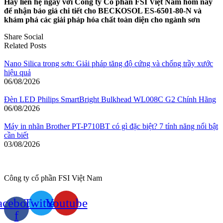
Hãy liên hệ ngay với Công ty Cổ phần FSI Việt Nam hôm nay
để nhận báo giá chi tiết cho BECKOSOL ES-6501-80-N và
khám phá các giải pháp hóa chất toàn diện cho ngành sơn
Share Social
Related Posts
Nano Silica trong sơn: Giải pháp tăng độ cứng và chống trầy xước
hiệu quả
06/08/2026
Đèn LED Philips SmartBright Bulkhead WL008C G2 Chính Hãng
06/08/2026
Máy in nhãn Brother PT-P710BT có gì đặc biệt? 7 tính năng nổi bật
cần biết
03/08/2026
Công ty cổ phần FSI Việt Nam
acebook-
Twitter
Youtube
f