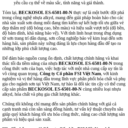
yêu cầu cụ thể về màu sắc, tính năng và giá thành.
Tóm lại,
BECKOSOL ES-6501-80-N
thực sự là một bước đột phá
trong công nghệ nhựa alkyd, mang đến giải pháp hoàn hảo cho các
nhà sản xuất sơn dung môi đang tìm kiếm sự kết hợp tối ưu giữa vẻ
đẹp thẩm mỹ (độ bóng cao, bền màu) và hiệu suất vượt trội (độ bền,
độ bám dính, khả năng bảo vệ). Với tính linh hoạt trong ứng dụng
từ sơn trang trí dân dụng, sơn công nghiệp bảo vệ kim loại đến sơn
hàng hải, sản phẩm này xứng đáng là lựa chọn hàng đầu để tạo ra
những lớp phủ chất lượng cao.
Để đảm bảo nguồn cung ổn định, chất lượng chính hãng và khai
thác tối đa tiềm năng của nhựa
BECKOSOL ES-6501-80-N
trong
công thức sơn của bạn, việc hợp tác với một nhà cung cấp uy tín là
vô cùng quan trọng.
Công ty Cổ phần FSI Việt Nam
, với kinh
nghiệm và vị thế hàng đầu trong lĩnh vực phân phối hóa chất và phụ
gia cho ngành sơn tại Việt Nam, tự hào là đối tác tin cậy có thể cung
cấp sản phẩm
BECKOSOL ES-6501-80-N
cùng nhiều loại nhựa
alkyd, hóa chất và phụ gia chất lượng khác.
Chúng tôi không chỉ mang đến sản phẩm chính hãng với giá cả
cạnh tranh mà còn sẵn sàng đồng hành, tư vấn kỹ thuật chuyên sâu
giúp quý khách hàng tối ưu hóa công thức, nâng cao chất lượng sản
phẩm và hiệu quả sản xuất.