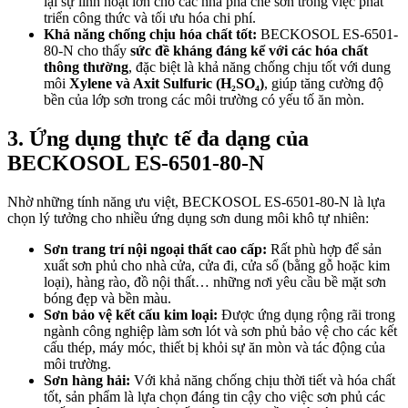
lại sự linh hoạt lớn cho các nhà pha chế sơn trong việc phát
triển công thức và tối ưu hóa chi phí.
Khả năng chống chịu hóa chất tốt:
BECKOSOL ES-6501-
80-N cho thấy
sức đề kháng đáng kể với các hóa chất
thông thường
, đặc biệt là khả năng chống chịu tốt với dung
môi
Xylene và Axit Sulfuric (H₂SO₄)
, giúp tăng cường độ
bền của lớp sơn trong các môi trường có yếu tố ăn mòn.
3. Ứng dụng thực tế đa dạng của
BECKOSOL ES-6501-80-N
Nhờ những tính năng ưu việt, BECKOSOL ES-6501-80-N là lựa
chọn lý tưởng cho nhiều ứng dụng sơn dung môi khô tự nhiên:
Sơn trang trí nội ngoại thất cao cấp:
Rất phù hợp để sản
xuất sơn phủ cho nhà cửa, cửa đi, cửa sổ (bằng gỗ hoặc kim
loại), hàng rào, đồ nội thất… những nơi yêu cầu bề mặt sơn
bóng đẹp và bền màu.
Sơn bảo vệ kết cấu kim loại:
Được ứng dụng rộng rãi trong
ngành công nghiệp làm sơn lót và sơn phủ bảo vệ cho các kết
cấu thép, máy móc, thiết bị khỏi sự ăn mòn và tác động của
môi trường.
Sơn hàng hải:
Với khả năng chống chịu thời tiết và hóa chất
tốt, sản phẩm là lựa chọn đáng tin cậy cho việc sơn phủ các