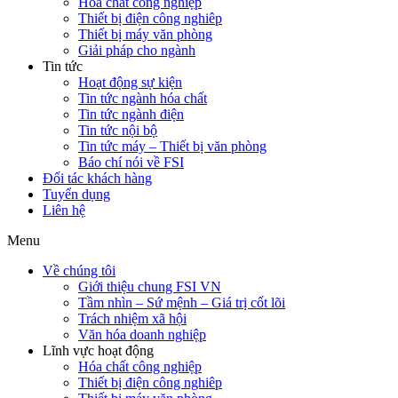
Hóa chất công nghiệp
Thiết bị điện công nghiêp
Thiết bị máy văn phòng
Giải pháp cho ngành
Tin tức
Hoạt động sự kiện
Tin tức ngành hóa chất
Tin tức ngành điện
Tin tức nội bộ
Tin tức máy – Thiết bị văn phòng
Báo chí nói về FSI
Đối tác khách hàng
Tuyển dụng
Liên hệ
Menu
Về chúng tôi
Giới thiệu chung FSI VN
Tầm nhìn – Sứ mệnh – Giá trị cốt lõi
Trách nhiệm xã hội
Văn hóa doanh nghiệp
Lĩnh vực hoạt động
Hóa chất công nghiệp
Thiết bị điện công nghiêp