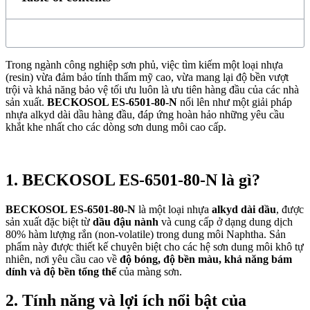
Trong ngành công nghiệp sơn phủ, việc tìm kiếm một loại nhựa
(resin) vừa đảm bảo tính thẩm mỹ cao, vừa mang lại độ bền vượt
trội và khả năng bảo vệ tối ưu luôn là ưu tiên hàng đầu của các nhà
sản xuất.
BECKOSOL ES-6501-80-N
nổi lên như một giải pháp
nhựa alkyd dài dầu hàng đầu, đáp ứng hoàn hảo những yêu cầu
khắt khe nhất cho các dòng sơn dung môi cao cấp.
1. BECKOSOL ES-6501-80-N là gì?
BECKOSOL ES-6501-80-N
là một loại nhựa
alkyd dài dầu
, được
sản xuất đặc biệt từ
dầu đậu nành
và cung cấp ở dạng dung dịch
80% hàm lượng rắn (non-volatile) trong dung môi Naphtha. Sản
phẩm này được thiết kế chuyên biệt cho các hệ sơn dung môi khô tự
nhiên, nơi yêu cầu cao về
độ bóng, độ bền màu, khả năng bám
dính và độ bền tổng thể
của màng sơn.
2. Tính năng và lợi ích nổi bật của