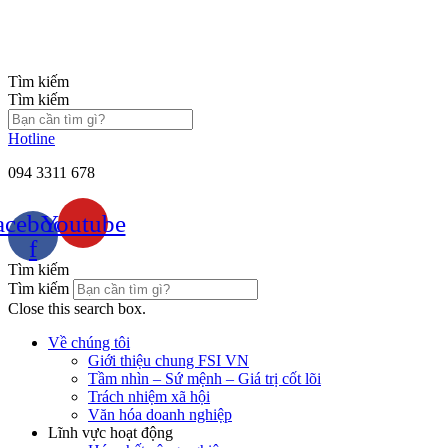
Chuyển
đến
nội
dung
Tìm kiếm
Tìm kiếm
Hotline
094 3311 678
acebook-
Youtube
f
Tìm kiếm
Tìm kiếm
Close this search box.
Về chúng tôi
Giới thiệu chung FSI VN
Tầm nhìn – Sứ mệnh – Giá trị cốt lõi
Trách nhiệm xã hội
Văn hóa doanh nghiệp
Lĩnh vực hoạt động