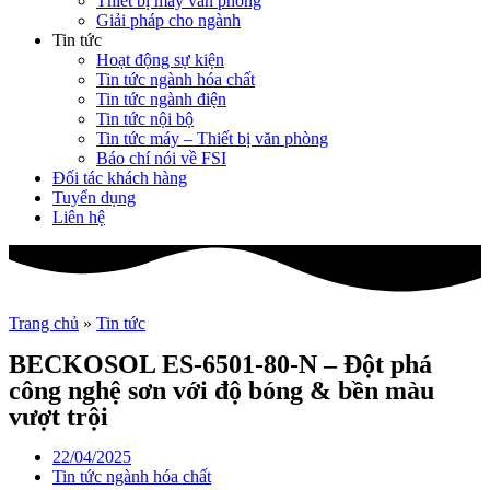
Thiết bị máy văn phòng
Giải pháp cho ngành
Tin tức
Hoạt động sự kiện
Tin tức ngành hóa chất
Tin tức ngành điện
Tin tức nội bộ
Tin tức máy – Thiết bị văn phòng
Báo chí nói về FSI
Đối tác khách hàng
Tuyển dụng
Liên hệ
Trang chủ
»
Tin tức
BECKOSOL ES-6501-80-N – Đột phá
công nghệ sơn với độ bóng & bền màu
vượt trội
22/04/2025
Tin tức ngành hóa chất