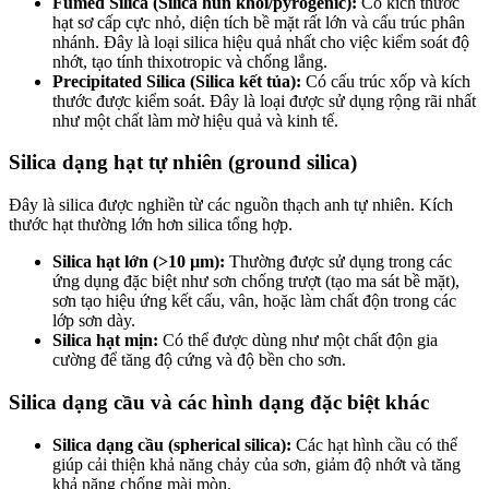
Fumed Silica (Silica hun khói/pyrogenic):
Có kích thước
hạt sơ cấp cực nhỏ, diện tích bề mặt rất lớn và cấu trúc phân
nhánh. Đây là loại silica hiệu quả nhất cho việc kiểm soát độ
nhớt, tạo tính thixotropic và chống lắng.
Precipitated Silica (Silica kết tủa):
Có cấu trúc xốp và kích
thước được kiểm soát. Đây là loại được sử dụng rộng rãi nhất
như một chất làm mờ hiệu quả và kinh tế.
Silica dạng hạt tự nhiên (ground silica)
Đây là silica được nghiền từ các nguồn thạch anh tự nhiên. Kích
thước hạt thường lớn hơn silica tổng hợp.
Silica hạt lớn (>10 µm):
Thường được sử dụng trong các
ứng dụng đặc biệt như sơn chống trượt (tạo ma sát bề mặt),
sơn tạo hiệu ứng kết cấu, vân, hoặc làm chất độn trong các
lớp sơn dày.
Silica hạt mịn:
Có thể được dùng như một chất độn gia
cường để tăng độ cứng và độ bền cho sơn.
Silica dạng cầu và các hình dạng đặc biệt khác
Silica dạng cầu (spherical silica):
Các hạt hình cầu có thể
giúp cải thiện khả năng chảy của sơn, giảm độ nhớt và tăng
khả năng chống mài mòn.