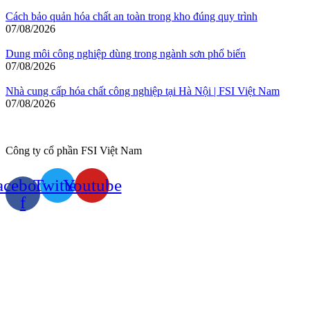
Cách bảo quản hóa chất an toàn trong kho đúng quy trình
07/08/2026
Dung môi công nghiệp dùng trong ngành sơn phổ biến
07/08/2026
Nhà cung cấp hóa chất công nghiệp tại Hà Nội | FSI Việt Nam
07/08/2026
Công ty cổ phần FSI Việt Nam
acebook-
Twitter
Youtube
f