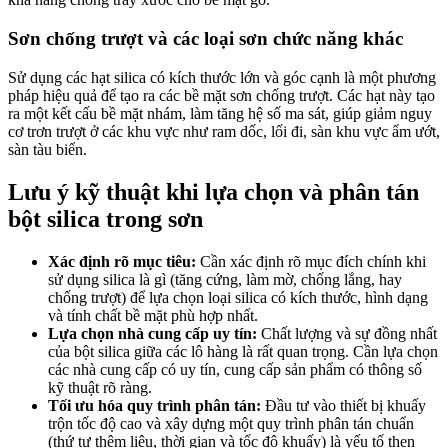
Sơn chống trượt và các loại sơn chức năng khác
Sử dụng các hạt silica có kích thước lớn và góc cạnh là một phương
pháp hiệu quả để tạo ra các bề mặt sơn chống trượt. Các hạt này tạo
ra một kết cấu bề mặt nhám, làm tăng hệ số ma sát, giúp giảm nguy
cơ trơn trượt ở các khu vực như ram dốc, lối đi, sàn khu vực ẩm ướt,
sàn tàu biển.
Lưu ý kỹ thuật khi lựa chọn và phân tán
bột silica trong sơn
Xác định rõ mục tiêu:
Cần xác định rõ mục đích chính khi
sử dụng silica là gì (tăng cứng, làm mờ, chống lắng, hay
chống trượt) để lựa chọn loại silica có kích thước, hình dạng
và tính chất bề mặt phù hợp nhất.
Lựa chọn nhà cung cấp uy tín:
Chất lượng và sự đồng nhất
của bột silica giữa các lô hàng là rất quan trọng. Cần lựa chọn
các nhà cung cấp có uy tín, cung cấp sản phẩm có thông số
kỹ thuật rõ ràng.
Tối ưu hóa quy trình phân tán:
Đầu tư vào thiết bị khuấy
trộn tốc độ cao và xây dựng một quy trình phân tán chuẩn
(thứ tự thêm liệu, thời gian và tốc độ khuấy) là yếu tố then