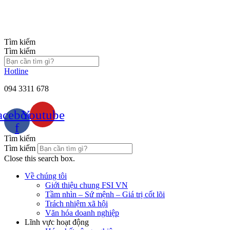
Chuyển
đến
nội
dung
Tìm kiếm
Tìm kiếm
Hotline
094 3311 678
acebook-
Youtube
f
Tìm kiếm
Tìm kiếm
Close this search box.
Về chúng tôi
Giới thiệu chung FSI VN
Tầm nhìn – Sứ mệnh – Giá trị cốt lõi
Trách nhiệm xã hội
Văn hóa doanh nghiệp
Lĩnh vực hoạt động