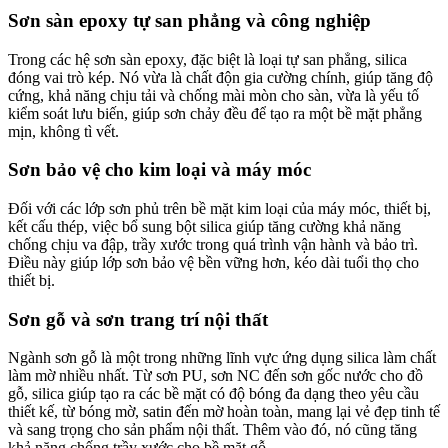
Sơn sàn epoxy tự san phẳng và công nghiệp
Trong các hệ sơn sàn epoxy, đặc biệt là loại tự san phẳng, silica
đóng vai trò kép. Nó vừa là chất độn gia cường chính, giúp tăng độ
cứng, khả năng chịu tải và chống mài mòn cho sàn, vừa là yếu tố
kiểm soát lưu biến, giúp sơn chảy đều để tạo ra một bề mặt phẳng
mịn, không tì vết.
Sơn bảo vệ cho kim loại và máy móc
Đối với các lớp sơn phủ trên bề mặt kim loại của máy móc, thiết bị,
kết cấu thép, việc bổ sung bột silica giúp tăng cường khả năng
chống chịu va đập, trầy xước trong quá trình vận hành và bảo trì.
Điều này giúp lớp sơn bảo vệ bền vững hơn, kéo dài tuổi thọ cho
thiết bị.
Sơn gỗ và sơn trang trí nội thất
Ngành sơn gỗ là một trong những lĩnh vực ứng dụng silica làm chất
làm mờ nhiều nhất. Từ sơn PU, sơn NC đến sơn gốc nước cho đồ
gỗ, silica giúp tạo ra các bề mặt có độ bóng đa dạng theo yêu cầu
thiết kế, từ bóng mờ, satin đến mờ hoàn toàn, mang lại vẻ đẹp tinh tế
và sang trọng cho sản phẩm nội thất. Thêm vào đó, nó cũng tăng
khả năng chống trầy xước cho bề mặt gỗ.