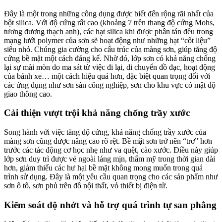
Đây là một trong những công dụng được biết đến rộng rãi nhất của
bột silica. Với độ cứng rất cao (khoảng 7 trên thang độ cứng Mohs,
tương đương thạch anh), các hạt silica khi được phân tán đều trong
mạng lưới polymer của sơn sẽ hoạt động như những hạt “cốt liệu”
siêu nhỏ. Chúng gia cường cho cấu trúc của màng sơn, giúp tăng độ
cứng bề mặt một cách đáng kể. Nhờ đó, lớp sơn có khả năng chống
lại sự mài mòn do ma sát từ việc đi lại, di chuyển đồ đạc, hoạt động
của bánh xe… một cách hiệu quả hơn, đặc biệt quan trọng đối với
các ứng dụng như sơn sàn công nghiệp, sơn cho khu vực có mật độ
giao thông cao.
Cải thiện vượt trội khả năng chống trầy xước
Song hành với việc tăng độ cứng, khả năng chống trầy xước của
màng sơn cũng được nâng cao rõ rệt. Bề mặt sơn trở nên “trơ” hơn
trước các tác động cơ học nhẹ như va quệt, cào xước. Điều này giúp
lớp sơn duy trì được vẻ ngoài láng mịn, thẩm mỹ trong thời gian dài
hơn, giảm thiểu các hư hại bề mặt không mong muốn trong quá
trình sử dụng. Đây là một yêu cầu quan trọng cho các sản phẩm như
sơn ô tô, sơn phủ trên đồ nội thất, vỏ thiết bị điện tử.
Kiểm soát độ nhớt và hỗ trợ quá trình tự san phẳng