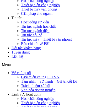
Hóa chất công nghiệp
Thiết bị điện công nghiêp
Thiết bị máy văn phòng
Giải pháp cho ngành
Tin tức
Hoạt động sự kiện
Tin tức ngành hóa chất
Tin tức ngành điện
Tin tức nội bộ
Tin tức máy – Thiết bị văn phòng
Báo chí nói về FSI
Đối tác khách hàng
Tuyển dụng
Liên hệ
Menu
Về chúng tôi
Giới thiệu chung FSI VN
Tầm nhìn – Sứ mệnh – Giá trị cốt lõi
Trách nhiệm xã hội
Văn hóa doanh nghiệp
Lĩnh vực hoạt động
Hóa chất công nghiệp
Thiết bị điện công nghiêp