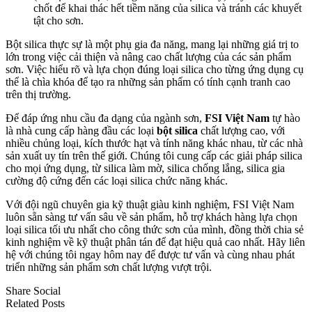
chốt để khai thác hết tiềm năng của silica và tránh các khuyết
tật cho sơn.
Bột silica thực sự là một phụ gia đa năng, mang lại những giá trị to
lớn trong việc cải thiện và nâng cao chất lượng của các sản phẩm
sơn. Việc hiểu rõ và lựa chọn đúng loại silica cho từng ứng dụng cụ
thể là chìa khóa để tạo ra những sản phẩm có tính cạnh tranh cao
trên thị trường.
Để đáp ứng nhu cầu đa dạng của ngành sơn,
FSI Việt Nam
tự hào
là nhà cung cấp hàng đầu các loại
bột silica
chất lượng cao, với
nhiều chủng loại, kích thước hạt và tính năng khác nhau, từ các nhà
sản xuất uy tín trên thế giới. Chúng tôi cung cấp các giải pháp silica
cho mọi ứng dụng, từ silica làm mờ, silica chống lắng, silica gia
cường độ cứng đến các loại silica chức năng khác.
Với đội ngũ chuyên gia kỹ thuật giàu kinh nghiệm, FSI Việt Nam
luôn sẵn sàng tư vấn sâu về sản phẩm, hỗ trợ khách hàng lựa chọn
loại silica tối ưu nhất cho công thức sơn của mình, đồng thời chia sẻ
kinh nghiệm về kỹ thuật phân tán để đạt hiệu quả cao nhất. Hãy liên
hệ với chúng tôi ngay hôm nay để được tư vấn và cùng nhau phát
triển những sản phẩm sơn chất lượng vượt trội.
Share Social
Related Posts