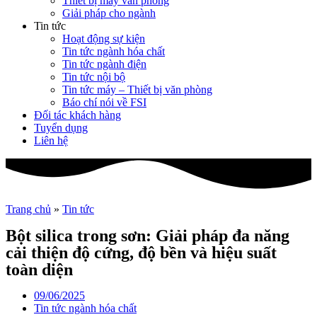
Thiết bị máy văn phòng
Giải pháp cho ngành
Tin tức
Hoạt động sự kiện
Tin tức ngành hóa chất
Tin tức ngành điện
Tin tức nội bộ
Tin tức máy – Thiết bị văn phòng
Báo chí nói về FSI
Đối tác khách hàng
Tuyển dụng
Liên hệ
Trang chủ
»
Tin tức
Bột silica trong sơn: Giải pháp đa năng
cải thiện độ cứng, độ bền và hiệu suất
toàn diện
09/06/2025
Tin tức ngành hóa chất