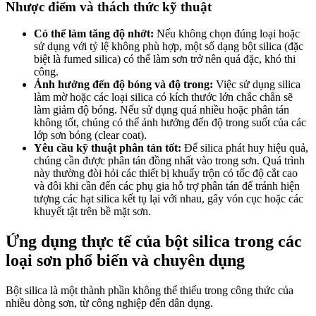
Nhược điểm và thách thức kỹ thuật
Có thể làm tăng độ nhớt:
Nếu không chọn đúng loại hoặc
sử dụng với tỷ lệ không phù hợp, một số dạng bột silica (đặc
biệt là fumed silica) có thể làm sơn trở nên quá đặc, khó thi
công.
Ảnh hưởng đến độ bóng và độ trong:
Việc sử dụng silica
làm mờ hoặc các loại silica có kích thước lớn chắc chắn sẽ
làm giảm độ bóng. Nếu sử dụng quá nhiều hoặc phân tán
không tốt, chúng có thể ảnh hưởng đến độ trong suốt của các
lớp sơn bóng (clear coat).
Yêu cầu kỹ thuật phân tán tốt:
Để silica phát huy hiệu quả,
chúng cần được phân tán đồng nhất vào trong sơn. Quá trình
này thường đòi hỏi các thiết bị khuấy trộn có tốc độ cắt cao
và đôi khi cần đến các phụ gia hỗ trợ phân tán để tránh hiện
tượng các hạt silica kết tụ lại với nhau, gây vón cục hoặc các
khuyết tật trên bề mặt sơn.
Ứng dụng thực tế của bột silica trong các
loại sơn phổ biến và chuyên dụng
Bột silica là một thành phần không thể thiếu trong công thức của
nhiều dòng sơn, từ công nghiệp đến dân dụng.