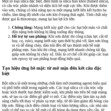
Một số loại silica đặc biệt, điển hình là silica hun khói (fumed silica),
có cấu trúc phân nhánh và diện tích bề mặt cực lớn. Khi được thêm
vào sơn, chúng có khả năng tạo ra một mạng lưới liên kết hydro ba
chiều, làm tăng độ nhớt của sơn khi ở trạng thái nghỉ. Tính chất này
được gọi là thixotropy, mang lại hai lợi ích lớn:
Chống lắng:
Mạng lưới này giữ cho các hạt bột màu và chất
độn nặng hơn không bị lắng xuống đáy thùng.
Hỗ trợ tự san phẳng:
Khi sơn được thi công (chịu lực cắt từ
bay, cọ, rulo), mạng lưới này tạm thời bị phá vỡ, làm sơn lỏng
ra và dễ dàng chảy, dàn trải đều để tạo thành một bề mặt
phẳng mịn. Sau khi thi công, mạng lưới nhanh chóng tái lập,
giúp sơn không bị chảy xệ. Đây là cơ chế cốt lõi giúp các loại
sơn epoxy tự san phẳng hoạt động hiệu quả.
Tạo hiệu ứng bề mặt: từ mờ mịn đến kết cấu đặc
biệt
Bột silica là một trong những chất làm mờ (matting agent) hiệu quả
và phổ biến nhất trong ngành sơn. Các loại silica có cấu trúc xốp
hoặc kích thước hạt được kiểm soát, khi phân tán trên bề mặt màng
sơn, sẽ tạo ra các điểm gồ ghề vi mô. Các điểm này làm tán xạ ánh
sáng chiếu tới thay vì phản xạ trực tiếp, từ đó làm giảm độ bóng của
lớp sơn. Bằng cách điều chỉnh loại và hàm lượng silica, các nhà sản
xuất có thể tạo ra các bề mặt có độ bóng đa dạng theo yêu cầu, từ