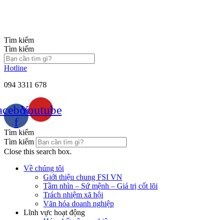
Chuyển
đến
nội
dung
Tìm kiếm
Tìm kiếm
Hotline
094 3311 678
acebook-
Youtube
f
Tìm kiếm
Tìm kiếm
Close this search box.
Về chúng tôi
Giới thiệu chung FSI VN
Tầm nhìn – Sứ mệnh – Giá trị cốt lõi
Trách nhiệm xã hội
Văn hóa doanh nghiệp
Lĩnh vực hoạt động