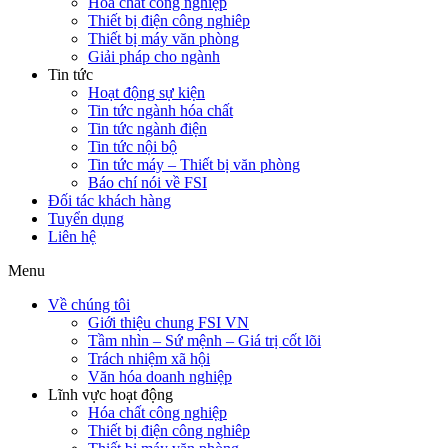
Hóa chất công nghiệp
Thiết bị điện công nghiêp
Thiết bị máy văn phòng
Giải pháp cho ngành
Tin tức
Hoạt động sự kiện
Tin tức ngành hóa chất
Tin tức ngành điện
Tin tức nội bộ
Tin tức máy – Thiết bị văn phòng
Báo chí nói về FSI
Đối tác khách hàng
Tuyển dụng
Liên hệ
Menu
Về chúng tôi
Giới thiệu chung FSI VN
Tầm nhìn – Sứ mệnh – Giá trị cốt lõi
Trách nhiệm xã hội
Văn hóa doanh nghiệp
Lĩnh vực hoạt động
Hóa chất công nghiệp
Thiết bị điện công nghiêp