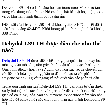
Dehydol LS9 TH có khả năng hòa tan trong nước và không tan
trong các dung môi hữu cơ. Nó có tính chất bề mặt hoạt động cao
và có khả năng hình thành bọt và giữ ẩm.
Điểm sôi của Dehydol LS9 TH là khoảng 290-310°C, nhiệt độ rỉ
siêu âm khoảng 42-44°C. Khối lượng phân tử trung bình là khoảng
338 g/mol.
Dehydol LS9 TH được điều chế như thế
nào?
Dehydol LS9 TH
được điều chế thông qua quá trình ethoxy hóa
một loại dầu thô có nguồn gốc từ dầu đậu nành hoặc từ dầu dừa.
Quá trình ethoxy hóa này sử dụng oxy hóa xúc tác để chuyển đổi
các liên kết hóa học trong phân tử dầu thô, tạo ra các phân tử
ethylene oxide (EO) cắt ngang và nối đuôi vào các phân tử dầu.
Trong quá trình sản xuất Dehydol LS9 TH, các phân tử dầu được
xử lý bởi một xúc tác như hydroperoxide để sản xuất các chất trung
gian có chứa oxy hóa. Sau đó, ethylene oxide được thêm vào hỗn
hợp này để ethoxy hóa các chất trung gian này thành Dehydol LS9
TH.