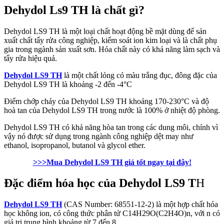
Dehydol Ls9 TH là chất gì?
Dehydol LS9 TH là một loại chất hoạt động bề mặt dùng để sản
xuất chất tẩy rửa công nghiệp, kiểm soát ion kim loại và là chất phụ
gia trong ngành sản xuất sơn. Hóa chất này có khả năng làm sạch và
tẩy rửa hiệu quả.
Dehydol LS9 TH
là một chất lỏng có màu trắng đục, đông đặc của
Dehydol LS9 TH là khoảng -2 đến -4°C
Điểm chớp cháy của Dehydol LS9 TH khoảng 170-230°C và độ
hoà tan của Dehydol LS9 TH trong nước là 100% ở nhiệt độ phòng.
Dehydol LS9 TH có khả năng hòa tan trong các dung môi, chính vì
vậy nó được sử dụng trong ngành công nghiệp dệt may như
ethanol, isopropanol, butanol và glycol ether.
>>>Mua Dehydol LS9 TH giá tốt ngay tại đây!
Đặc điểm hóa học của Dehydol LS9 T
H
Dehydol LS9 TH
(CAS Number: 68551-12-2) là một hợp chất hóa
học không ion, có công thức phân tử C14H29O(C2H4O)n, với n có
giá trị trung bình khoảng từ 7 đến 8.