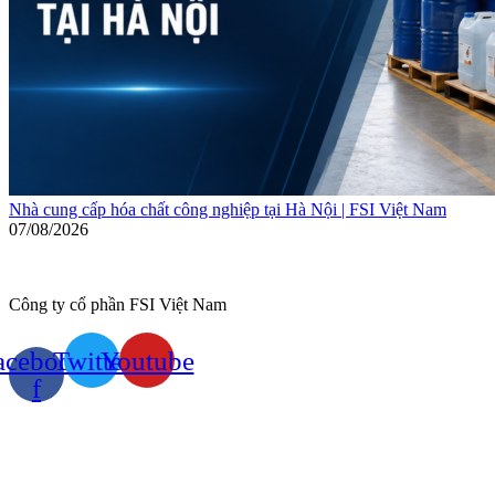
Nhà cung cấp hóa chất công nghiệp tại Hà Nội | FSI Việt Nam
07/08/2026
Công ty cổ phần FSI Việt Nam
acebook-
Twitter
Youtube
f