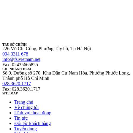
TRỤ SỞ CHÍNH
226 Võ Chí Công, Phường Tây hồ, Tp Hà Nội
094 3311 678
info@fsivietnam.net
Fax: 02435665855
CHI NHÁNH HCM
Số 9, Đường số 270, Khu Dân Cư Nam Hòa, Phường Phước Long,
Thành phố Hồ Chí Minh
028.3620.1717
Fax: 028.3620.1717
SITE MAP
Trang chủ
Về chúng tôi
Lĩnh vực hoạt động
Tin tức
Đối tác khách hàng
Tuyển dụng