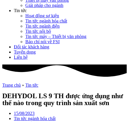
Thiết bị máy văn phòng
Giải pháp cho ngành
Tin tức
Hoạt động sự kiện
Tin tức ngành hóa chất
Tin tức ngành điện
Tin tức nội bộ
Tin tức máy – Thiết bị văn phòng
Báo chí nói về FSI
Đối tác khách hàng
Tuyển dụng
Liên hệ
Trang chủ
»
Tin tức
DEHYDOL LS 9 TH được ứng dụng như
thế nào trong quy trình sản xuất sơn
15/08/2023
Tin tức ngành hóa chất