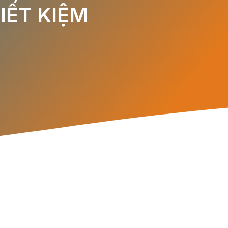
IẾT KIỆM