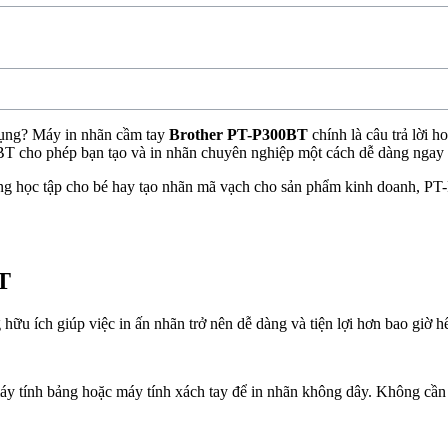
 dụng? Máy in nhãn cầm tay
Brother PT-P300BT
chính là câu trả lời h
T cho phép bạn tạo và in nhãn chuyên nghiệp một cách dễ dàng ngay t
 dùng học tập cho bé hay tạo nhãn mã vạch cho sản phẩm kinh doanh,
T
 ích giúp việc in ấn nhãn trở nên dễ dàng và tiện lợi hơn bao giờ hết
áy tính bảng hoặc máy tính xách tay để in nhãn không dây. Không cần 