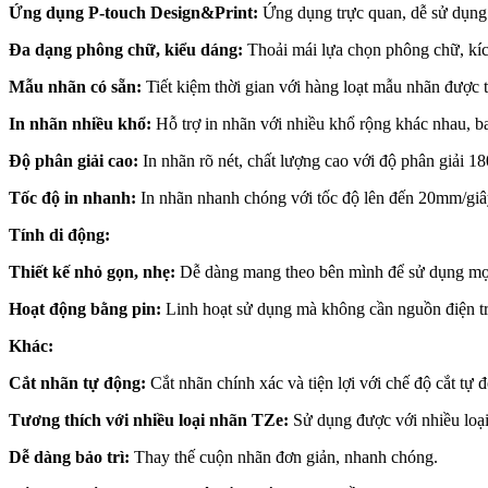
Ứng dụng P-touch Design&Print:
Ứng dụng trực quan, dễ sử dụng v
Đa dạng phông chữ, kiểu dáng:
Thoải mái lựa chọn phông chữ, kích
Mẫu nhãn có sẵn:
Tiết kiệm thời gian với hàng loạt mẫu nhãn được t
In nhãn nhiều khổ:
Hỗ trợ in nhãn với nhiều khổ rộng khác nhau
Độ phân giải cao:
In nhãn rõ nét, chất lượng cao với độ phân giải 18
Tốc độ in nhanh:
In nhãn nhanh chóng với tốc độ lên đến 20mm/giâ
Tính di động:
Thiết kế nhỏ gọn, nhẹ:
Dễ dàng mang theo bên mình để sử dụng mọi
Hoạt động bằng pin:
Linh hoạt sử dụng mà không cần nguồn điện tr
Khác:
Cắt nhãn tự động:
Cắt nhãn chính xác và tiện lợi với chế độ cắt tự 
Tương thích với nhiều loại nhãn TZe:
Sử dụng được với nhiều loại
Dễ dàng bảo trì:
Thay thế cuộn nhãn đơn giản, nhanh chóng.