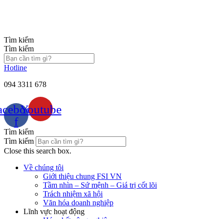
Chuyển
đến
nội
dung
Tìm kiếm
Tìm kiếm
Hotline
094 3311 678
acebook-
Youtube
f
Tìm kiếm
Tìm kiếm
Close this search box.
Về chúng tôi
Giới thiệu chung FSI VN
Tầm nhìn – Sứ mệnh – Giá trị cốt lõi
Trách nhiệm xã hội
Văn hóa doanh nghiệp
Lĩnh vực hoạt động