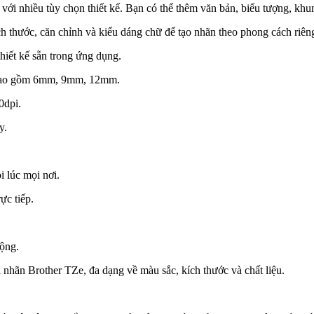
ới nhiều tùy chọn thiết kế. Bạn có thể thêm văn bản, biểu tượng, khu
 thước, căn chỉnh và kiểu dáng chữ để tạo nhãn theo phong cách riên
hiết kế sẵn trong ứng dụng.
, bao gồm 6mm, 9mm, 12mm.
0dpi.
y.
 lúc mọi nơi.
ực tiếp.
động.
 nhãn Brother TZe, đa dạng về màu sắc, kích thước và chất liệu.