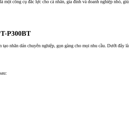
 một công cụ đắc lực cho cá nhân, gia đình và doanh nghiệp nhỏ, giúp 
 PT-P300BT
 tạo nhãn dán chuyên nghiệp, gọn gàng cho mọi nhu cầu. Dưới đây là 
sau: