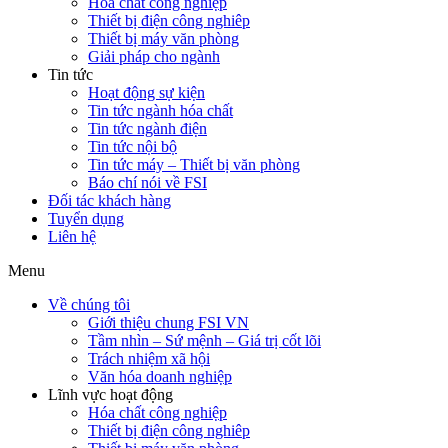
Hóa chất công nghiệp
Thiết bị điện công nghiêp
Thiết bị máy văn phòng
Giải pháp cho ngành
Tin tức
Hoạt động sự kiện
Tin tức ngành hóa chất
Tin tức ngành điện
Tin tức nội bộ
Tin tức máy – Thiết bị văn phòng
Báo chí nói về FSI
Đối tác khách hàng
Tuyển dụng
Liên hệ
Menu
Về chúng tôi
Giới thiệu chung FSI VN
Tầm nhìn – Sứ mệnh – Giá trị cốt lõi
Trách nhiệm xã hội
Văn hóa doanh nghiệp
Lĩnh vực hoạt động
Hóa chất công nghiệp
Thiết bị điện công nghiêp