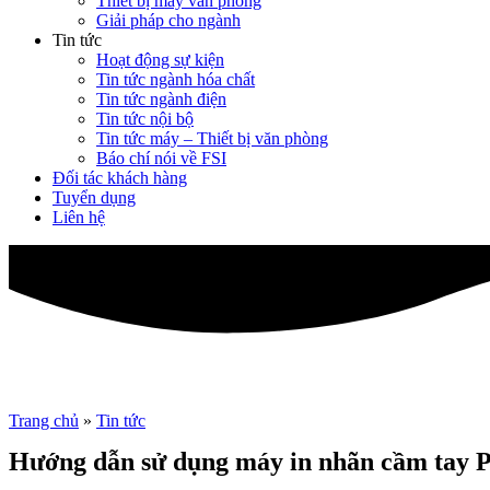
Thiết bị máy văn phòng
Giải pháp cho ngành
Tin tức
Hoạt động sự kiện
Tin tức ngành hóa chất
Tin tức ngành điện
Tin tức nội bộ
Tin tức máy – Thiết bị văn phòng
Báo chí nói về FSI
Đối tác khách hàng
Tuyển dụng
Liên hệ
Trang chủ
»
Tin tức
Hướng dẫn sử dụng máy in nhãn cầm tay