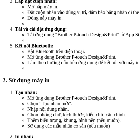
Lắp đặt cuộn nhãn:
Mở nắp máy in.
Đặt cuộn nhãn vào đúng vị trí, đảm bảo băng nhãn đi th
Đóng nắp máy in.
Tải và cài đặt ứng dụng:
Tải ứng dụng “Brother P-touch Design&Print” từ App St
Kết nối Bluetooth:
Bật Bluetooth trên điện thoại.
Mở ứng dụng Brother P-touch Design&Print.
Làm theo hướng dẫn trên ứng dụng để kết nối với máy 
2. Sử dụng máy in
Tạo nhãn:
Mở ứng dụng Brother P-touch Design&Print.
Chọn “Tạo nhãn mới”.
Nhập nội dung nhãn.
Chọn phông chữ, kích thước, kiểu chữ, căn chỉnh.
Thêm biểu tượng, khung, hình nền (nếu muốn).
Sử dụng các mẫu nhãn có sẵn (nếu muốn)
In nhãn: