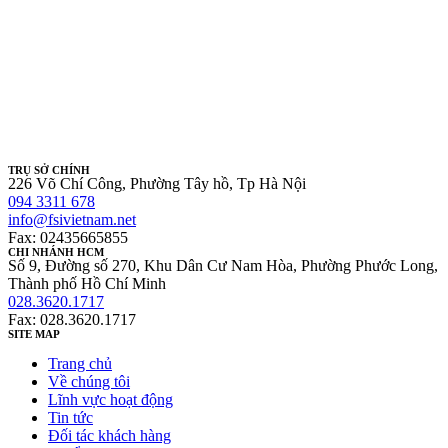
TRỤ SỞ CHÍNH
226 Võ Chí Công, Phường Tây hồ, Tp Hà Nội
094 3311 678
info@fsivietnam.net
Fax: 02435665855
CHI NHÁNH HCM
Số 9, Đường số 270, Khu Dân Cư Nam Hòa, Phường Phước Long,
Thành phố Hồ Chí Minh
028.3620.1717
Fax: 028.3620.1717
SITE MAP
Trang chủ
Về chúng tôi
Lĩnh vực hoạt động
Tin tức
Đối tác khách hàng