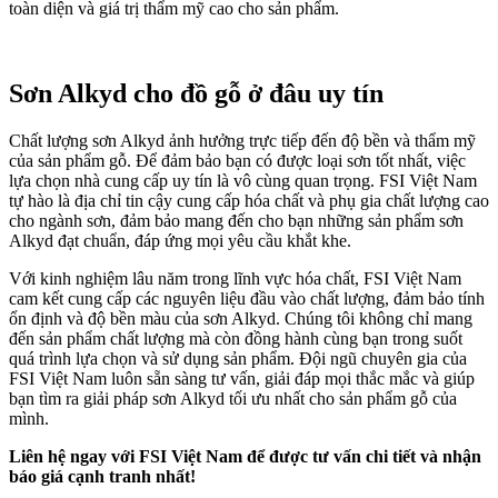
toàn diện và giá trị thẩm mỹ cao cho sản phẩm.
Sơn Alkyd cho đồ gỗ ở đâu uy tín
Chất lượng sơn Alkyd ảnh hưởng trực tiếp đến độ bền và thẩm mỹ
của sản phẩm gỗ. Để đảm bảo bạn có được loại sơn tốt nhất, việc
lựa chọn nhà cung cấp uy tín là vô cùng quan trọng. FSI Việt Nam
tự hào là địa chỉ tin cậy cung cấp hóa chất và phụ gia chất lượng cao
cho ngành sơn, đảm bảo mang đến cho bạn những sản phẩm sơn
Alkyd đạt chuẩn, đáp ứng mọi yêu cầu khắt khe.
Với kinh nghiệm lâu năm trong lĩnh vực hóa chất, FSI Việt Nam
cam kết cung cấp các nguyên liệu đầu vào chất lượng, đảm bảo tính
ổn định và độ bền màu của sơn Alkyd. Chúng tôi không chỉ mang
đến sản phẩm chất lượng mà còn đồng hành cùng bạn trong suốt
quá trình lựa chọn và sử dụng sản phẩm. Đội ngũ chuyên gia của
FSI Việt Nam luôn sẵn sàng tư vấn, giải đáp mọi thắc mắc và giúp
bạn tìm ra giải pháp sơn Alkyd tối ưu nhất cho sản phẩm gỗ của
mình.
Liên hệ ngay với FSI Việt Nam để được tư vấn chi tiết và nhận
báo giá cạnh tranh nhất!