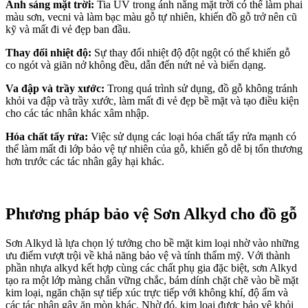
Ánh sáng mặt trời:
Tia UV trong ánh nắng mặt trời có thể làm phai
màu sơn, vecni và làm bạc màu gỗ tự nhiên, khiến đồ gỗ trở nên cũ
kỹ và mất đi vẻ đẹp ban đầu.
Thay đổi nhiệt độ:
Sự thay đổi nhiệt độ đột ngột có thể khiến gỗ
co ngót và giãn nở không đều, dẫn đến nứt nẻ và biến dạng.
Va đập và trầy xước:
Trong quá trình sử dụng, đồ gỗ không tránh
khỏi va đập và trầy xước, làm mất đi vẻ đẹp bề mặt và tạo điều kiện
cho các tác nhân khác xâm nhập.
Hóa chất tẩy rửa:
Việc sử dụng các loại hóa chất tẩy rửa mạnh có
thể làm mất đi lớp bảo vệ tự nhiên của gỗ, khiến gỗ dễ bị tổn thương
hơn trước các tác nhân gây hại khác.
Phương pháp bảo vệ Sơn Alkyd cho đồ gỗ
Sơn Alkyd là lựa chọn lý tưởng cho bề mặt kim loại nhờ vào những
ưu điểm vượt trội về khả năng bảo vệ và tính thẩm mỹ. Với thành
phần nhựa alkyd kết hợp cùng các chất phụ gia đặc biệt, sơn Alkyd
tạo ra một lớp màng chắn vững chắc, bám dính chặt chẽ vào bề mặt
kim loại, ngăn chặn sự tiếp xúc trực tiếp với không khí, độ ẩm và
các tác nhân gây ăn mòn khác. Nhờ đó, kim loại được bảo vệ khỏi