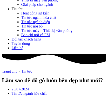
Thiết bị máy văn phòng
Giải pháp cho ngành
Tin tức
Hoạt động sự kiện
Tin tức ngành hóa chất
Tin tức ngành điện
Tin tức nội bộ
Tin tức máy – Thiết bị văn phòng
Báo chí nói về FSI
Đối tác khách hàng
Tuyển dụng
Liên hệ
Trang chủ
»
Tin tức
Làm sao để đồ gỗ luôn bền đẹp như mới?
25/07/2024
Tin tức ngành hóa chất