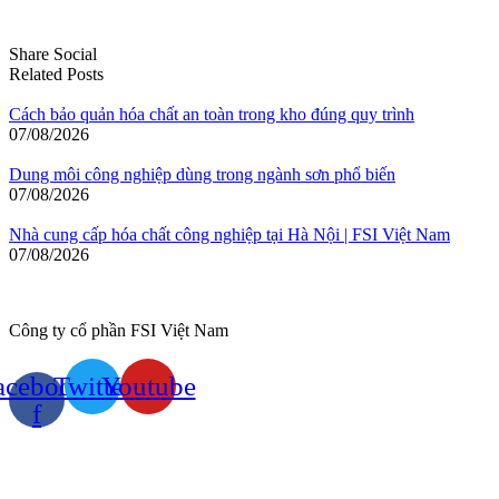
Share Social
Related Posts
Cách bảo quản hóa chất an toàn trong kho đúng quy trình
07/08/2026
Dung môi công nghiệp dùng trong ngành sơn phổ biến
07/08/2026
Nhà cung cấp hóa chất công nghiệp tại Hà Nội | FSI Việt Nam
07/08/2026
Công ty cổ phần FSI Việt Nam
acebook-
Twitter
Youtube
f