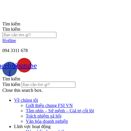
Chuyển
đến
nội
dung
Tìm kiếm
Tìm kiếm
Hotline
094 3311 678
acebook-
Youtube
f
Tìm kiếm
Tìm kiếm
Close this search box.
Về chúng tôi
Giới thiệu chung FSI VN
Tầm nhìn – Sứ mệnh – Giá trị cốt lõi
Trách nhiệm xã hội
Văn hóa doanh nghiệp
Lĩnh vực hoạt động