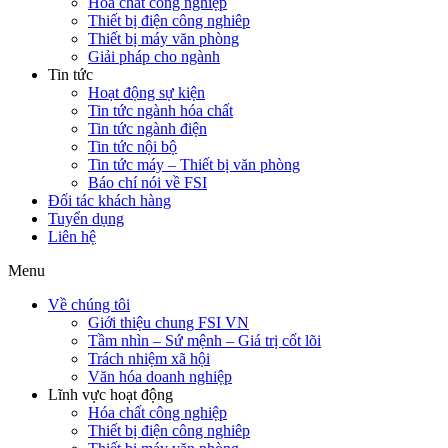
Hóa chất công nghiệp
Thiết bị điện công nghiêp
Thiết bị máy văn phòng
Giải pháp cho ngành
Tin tức
Hoạt động sự kiện
Tin tức ngành hóa chất
Tin tức ngành điện
Tin tức nội bộ
Tin tức máy – Thiết bị văn phòng
Báo chí nói về FSI
Đối tác khách hàng
Tuyển dụng
Liên hệ
Menu
Về chúng tôi
Giới thiệu chung FSI VN
Tầm nhìn – Sứ mệnh – Giá trị cốt lõi
Trách nhiệm xã hội
Văn hóa doanh nghiệp
Lĩnh vực hoạt động
Hóa chất công nghiệp
Thiết bị điện công nghiêp