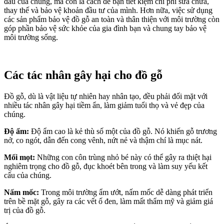
đầu của chúng, mà còn là cách để bạn tiết kiệm chi phí sửa chữa,
thay thế và bảo vệ khoản đầu tư của mình. Hơn nữa, việc sử dụng
các sản phẩm bảo vệ đồ gỗ an toàn và thân thiện với môi trường còn
góp phần bảo vệ sức khỏe của gia đình bạn và chung tay bảo vệ
môi trường sống.
Các tác nhân gây hại cho đồ gỗ
Đồ gỗ, dù là vật liệu tự nhiên hay nhân tạo, đều phải đối mặt với
nhiều tác nhân gây hại tiềm ẩn, làm giảm tuổi thọ và vẻ đẹp của
chúng.
Độ ẩm:
Độ ẩm cao là kẻ thù số một của đồ gỗ. Nó khiến gỗ trương
nở, co ngót, dẫn đến cong vênh, nứt nẻ và thậm chí là mục nát.
Mối mọt:
Những con côn trùng nhỏ bé này có thể gây ra thiệt hại
nghiêm trọng cho đồ gỗ, đục khoét bên trong và làm suy yếu kết
cấu của chúng.
Nấm mốc:
Trong môi trường ẩm ướt, nấm mốc dễ dàng phát triển
trên bề mặt gỗ, gây ra các vết ố đen, làm mất thẩm mỹ và giảm giá
trị của đồ gỗ.