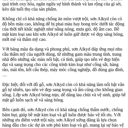
quá trình oxy hóa, ngăn ngừa sự hình thành và lan rộng của gỉ sét,
kéo dài tuổi thọ của sản phẩm.
Không chỉ có khả năng chống ăn mòn vượt trội, sơn Alkyd còn có
độ bền màu cao, không dễ bị phai màu hay bong tróc dưới tác động
của thời tiết khắc nghiệt như nắng nóng, mưa gió, độ ẩm cao. Bề
mặt kim loại sau khi sơn Alkyd sẽ luôn giữ được vẻ đẹp sáng bóng,
mới mẻ và thẩm mỹ cao.
Với bảng màu đa dạng và phong phú, sơn Alkyd đáp ứng mọi nhu
cầu thẩm mỹ của người dùng, từ những gam màu trung tính, trang
nhã đến những sắc màu nổi bật, cá tính, giúp tạo nên vẻ đẹp hiện
đại và sang trọng cho các công trình kim loại như cổng sắt, hàng
rào, mái tôn, kết cấu thép, máy móc công nghiệp, đồ dùng gia đình,
…
Đặc biệt, đối với đồ gỗ, sơn Alkyd còn có khả năng làm nổi bật vân
gỗ tự nhiên, tạo nên vẻ đẹp sang trọng và ấm cúng cho không gian
sống. Lớp sơn Alkyd bóng mịn, dễ dàng lau chùi và vệ sinh, giúp bề
mặt gỗ luôn sạch sẽ và sáng bóng.
Bên cạnh đó, sơn Alkyd còn có khả năng chống thấm nước, chống
bám bụi, giúp bề mặt kim loại và gỗ luôn được bảo vệ tối ưu. Với
những ưu điểm vượt trội này, sơn Alkyd xứng đáng là lựa chọn
hàng đầu cho các dự án sơn phủ kim loại và gỗ, mang lại sự bảo vệ