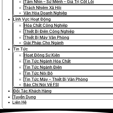
Tầm Nhìn – Sứ Mệnh – Giá Trị Cốt Lõi
Trách Nhiệm Xã Hội
Văn Hóa Doanh Nghiệp
Lĩnh Vực Hoạt Động
Hóa Chất Công Nghiệp
Thiết Bị Điện Công Nghiêp
Thiết Bị Máy Văn Phòng
Giải Pháp Cho Ngành
Tin Tức
Hoạt Động Sự Kiện
Tin Tức Ngành Hóa Chất
Tin Tức Ngành Điện
Tin Tức Nội Bộ
Tin Tức Máy – Thiết Bị Văn Phòng
Báo Chí Nói Về FSI
Đối Tác Khách Hàng
Tuyển Dụng
Liên Hệ