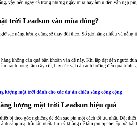
nắng, vậy nên ngay cả trong những ngày mưa hay âm u đèn vẫn nạp pin
mặt trời Leadsun vào mùa đông?
giờ sạc năng lượng cũng sẽ thay đổi theo. Số giờ nắng nhiều và nắng ít
 hàng không cần quá băn khoăn vấn đề này. Khi lắp đặt đèn người dù
 cần tránh bóng râm cây cối, hay các vật cản ảnh hưởng đến quá trình s
g lượng mặt trời dành cho các dự án chiếu sáng công cộng
ăng lượng mặt trời Leadsun hiệu quả
iết bị theo góc nghiêng để đèn sạc pin một cách tối ưu nhất. Đặt thiết
ánh sáng mặt trời lớn nhất. Lưu ý không để tấm pin bị che lấp bởi bất 