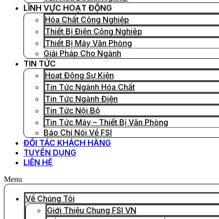
LĨNH VỰC HOẠT ĐỘNG
Hóa Chất Công Nghiệp
Thiết Bị Điện Công Nghiêp
Thiết Bị Máy Văn Phòng
Giải Pháp Cho Ngành
TIN TỨC
Hoạt Động Sự Kiện
Tin Tức Ngành Hóa Chất
Tin Tức Ngành Điện
Tin Tức Nội Bộ
Tin Tức Máy – Thiết Bị Văn Phòng
Báo Chí Nói Về FSI
ĐỐI TÁC KHÁCH HÀNG
TUYỂN DỤNG
LIÊN HỆ
Menu
Về Chúng Tôi
Giới Thiệu Chung FSI VN