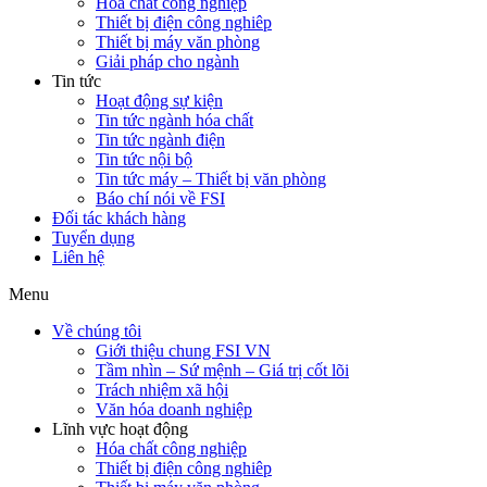
Hóa chất công nghiệp
Thiết bị điện công nghiêp
Thiết bị máy văn phòng
Giải pháp cho ngành
Tin tức
Hoạt động sự kiện
Tin tức ngành hóa chất
Tin tức ngành điện
Tin tức nội bộ
Tin tức máy – Thiết bị văn phòng
Báo chí nói về FSI
Đối tác khách hàng
Tuyển dụng
Liên hệ
Menu
Về chúng tôi
Giới thiệu chung FSI VN
Tầm nhìn – Sứ mệnh – Giá trị cốt lõi
Trách nhiệm xã hội
Văn hóa doanh nghiệp
Lĩnh vực hoạt động
Hóa chất công nghiệp
Thiết bị điện công nghiêp