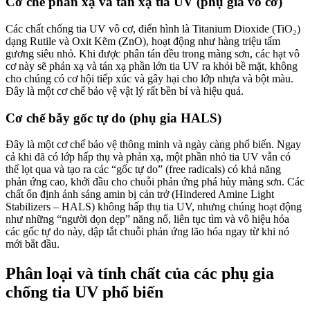
Cơ chế phản xạ và tán xạ tia UV (phụ gia vô cơ)
Các chất chống tia UV vô cơ, điển hình là Titanium Dioxide (TiO₂)
dạng Rutile và Oxit Kẽm (ZnO), hoạt động như hàng triệu tấm
gương siêu nhỏ. Khi được phân tán đều trong màng sơn, các hạt vô
cơ này sẽ phản xạ và tán xạ phần lớn tia UV ra khỏi bề mặt, không
cho chúng có cơ hội tiếp xúc và gây hại cho lớp nhựa và bột màu.
Đây là một cơ chế bảo vệ vật lý rất bền bỉ và hiệu quả.
Cơ chế bẫy gốc tự do (phụ gia HALS)
Đây là một cơ chế bảo vệ thông minh và ngày càng phổ biến. Ngay
cả khi đã có lớp hấp thụ và phản xạ, một phần nhỏ tia UV vẫn có
thể lọt qua và tạo ra các “gốc tự do” (free radicals) có khả năng
phản ứng cao, khởi đầu cho chuỗi phản ứng phá hủy màng sơn. Các
chất ổn định ánh sáng amin bị cản trở (Hindered Amine Light
Stabilizers – HALS) không hấp thụ tia UV, nhưng chúng hoạt động
như những “người dọn dẹp” năng nổ, liên tục tìm và vô hiệu hóa
các gốc tự do này, dập tắt chuỗi phản ứng lão hóa ngay từ khi nó
mới bắt đầu.
Phân loại và tính chất của các phụ gia
chống tia UV phổ biến