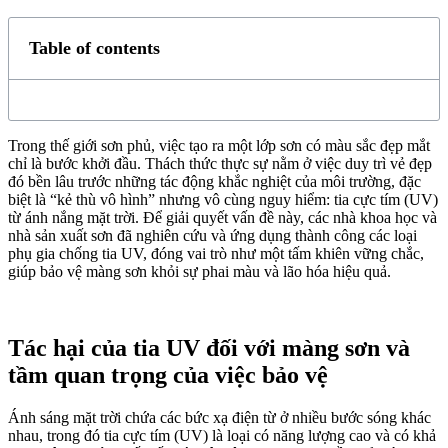
Table of contents
Trong thế giới sơn phủ, việc tạo ra một lớp sơn có màu sắc đẹp mắt
chỉ là bước khởi đầu. Thách thức thực sự nằm ở việc duy trì vẻ đẹp
đó bền lâu trước những tác động khắc nghiệt của môi trường, đặc
biệt là “kẻ thù vô hình” nhưng vô cùng nguy hiểm: tia cực tím (UV)
từ ánh nắng mặt trời. Để giải quyết vấn đề này, các nhà khoa học và
nhà sản xuất sơn đã nghiên cứu và ứng dụng thành công các loại
phụ gia chống tia UV, đóng vai trò như một tấm khiên vững chắc,
giúp bảo vệ màng sơn khỏi sự phai màu và lão hóa hiệu quả.
Tác hại của tia UV đối với màng sơn và
tầm quan trọng của việc bảo vệ
Ánh sáng mặt trời chứa các bức xạ điện từ ở nhiều bước sóng khác
nhau, trong đó tia cực tím (UV) là loại có năng lượng cao và có khả