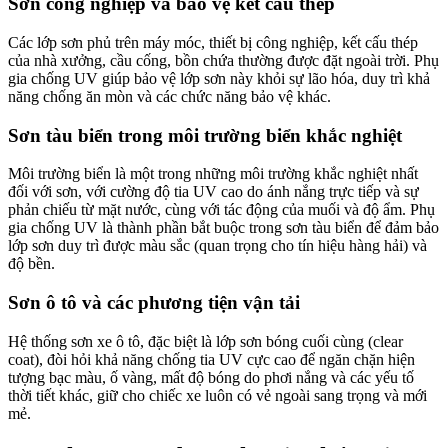
Sơn công nghiệp và bảo vệ kết cấu thép
Các lớp sơn phủ trên máy móc, thiết bị công nghiệp, kết cấu thép
của nhà xưởng, cầu cống, bồn chứa thường được đặt ngoài trời. Phụ
gia chống UV giúp bảo vệ lớp sơn này khỏi sự lão hóa, duy trì khả
năng chống ăn mòn và các chức năng bảo vệ khác.
Sơn tàu biển trong môi trường biển khắc nghiệt
Môi trường biển là một trong những môi trường khắc nghiệt nhất
đối với sơn, với cường độ tia UV cao do ánh nắng trực tiếp và sự
phản chiếu từ mặt nước, cùng với tác động của muối và độ ẩm. Phụ
gia chống UV là thành phần bắt buộc trong sơn tàu biển để đảm bảo
lớp sơn duy trì được màu sắc (quan trọng cho tín hiệu hàng hải) và
độ bền.
Sơn ô tô và các phương tiện vận tải
Hệ thống sơn xe ô tô, đặc biệt là lớp sơn bóng cuối cùng (clear
coat), đòi hỏi khả năng chống tia UV cực cao để ngăn chặn hiện
tượng bạc màu, ố vàng, mất độ bóng do phơi nắng và các yếu tố
thời tiết khác, giữ cho chiếc xe luôn có vẻ ngoài sang trọng và mới
mẻ.