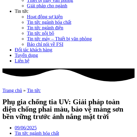
Thiết bị máy văn phòng
Giải pháp cho ngành
Tin tức
Hoạt động sự kiện
Tin tức ngành hóa chất
Tin tức ngành điện
Tin tức nội bộ
Tin tức máy – Thiết bị văn phòng
Báo chí nói về FSI
Đối tác khách hàng
Tuyển dụng
Liên hệ
Trang chủ
»
Tin tức
Phụ gia chống tia UV: Giải pháp toàn
diện chống phai màu, bảo vệ màng sơn
bền vững trước ánh nắng mặt trời
09/06/2025
Tin tức ngành hóa chất