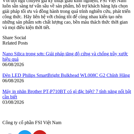
Với đội ngũ chuyên gia kỹ thuật giàu kinh nghiệm, FSI Việt Nam
luôn sẵn sàng tư vấn sâu về sản phẩm, hỗ trợ khách hàng lựa chọn
giải pháp tối ưu và đồng hành trong quá trình nghiên cứu, phát triển
công thức. Hãy liên hệ với chúng tôi để cùng nhau kiến tạo nên
những sản phẩm sơn chất lượng cao, bền màu thách thức thời gian
và mọi điều kiện thời tiết.
Share Social
Related Posts
Nano Silica trong sơn: Giải pháp tăng độ cứng và chống trầy xước
hiệu quả
06/08/2026
Đèn LED Philips SmartBright Bulkhead WL008C G2 Chính Hãng
06/08/2026
Máy in nhãn Brother PT-P710BT có gì đặc biệt? 7 tính năng nổi bật
cần biết
03/08/2026
Công ty cổ phần FSI Việt Nam