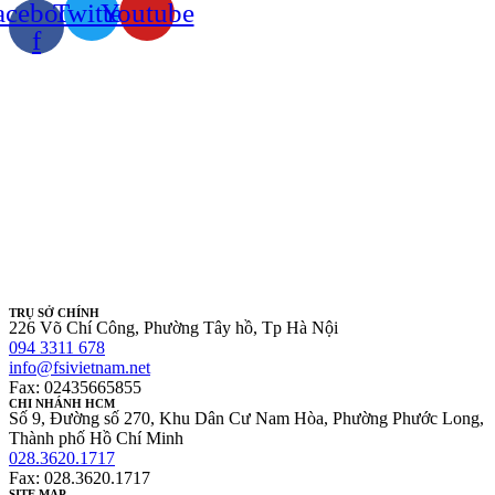
acebook-
Twitter
Youtube
f
TRỤ SỞ CHÍNH
226 Võ Chí Công, Phường Tây hồ, Tp Hà Nội
094 3311 678
info@fsivietnam.net
Fax: 02435665855
CHI NHÁNH HCM
Số 9, Đường số 270, Khu Dân Cư Nam Hòa, Phường Phước Long,
Thành phố Hồ Chí Minh
028.3620.1717
Fax: 028.3620.1717
SITE MAP