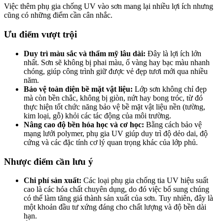
Việc thêm phụ gia chống UV vào sơn mang lại nhiều lợi ích nhưng
cũng có những điểm cần cân nhắc.
Ưu điểm vượt trội
Duy trì màu sắc và thẩm mỹ lâu dài:
Đây là lợi ích lớn
nhất. Sơn sẽ không bị phai màu, ố vàng hay bạc màu nhanh
chóng, giúp công trình giữ được vẻ đẹp tươi mới qua nhiều
năm.
Bảo vệ toàn diện bề mặt vật liệu:
Lớp sơn không chỉ đẹp
mà còn bền chắc, không bị giòn, nứt hay bong tróc, từ đó
thực hiện tốt chức năng bảo vệ bề mặt vật liệu nền (tường,
kim loại, gỗ) khỏi các tác động của môi trường.
Nâng cao độ bền hóa học và cơ học:
Bằng cách bảo vệ
mạng lưới polymer, phụ gia UV giúp duy trì độ dẻo dai, độ
cứng và các đặc tính cơ lý quan trọng khác của lớp phủ.
Nhược điểm cần lưu ý
Chi phí sản xuất:
Các loại phụ gia chống tia UV hiệu suất
cao là các hóa chất chuyên dụng, do đó việc bổ sung chúng
có thể làm tăng giá thành sản xuất của sơn. Tuy nhiên, đây là
một khoản đầu tư xứng đáng cho chất lượng và độ bền dài
hạn.