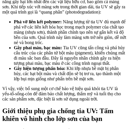
năng gây hại lớn nhất đến các vật liệu hữu cơ, bao gồm cả màng
sơn. Khi tiếp xúc với màng sơn trong thời gian dài, tia UV sẽ gây ra
một quá trình gọi là “quang phân” (photodegradation):
Phá vỡ liên kết polymer:
Năng lượng từ tia UV đủ mạnh để
phá vỡ các liên kết hóa học trong mạch polymer của chất tạo
màng (nhựa sơn), thành phần chính tạo nên sự gắn kết và độ
bền của sơn. Quá trình này làm màng sơn trở nên giòn, dễ nứt
nẻ và bong tróc.
Gây phai màu, bạc màu:
Tia UV cũng tấn công và phá hủy
cấu trúc của các phân tử bột màu (pigment), khiến chúng mất
đi màu sắc ban đầu. Đây là nguyên nhân chính gây ra hiện
tượng phai màu, bạc màu ở các công trình ngoại thất.
Gây hiện tượng phấn hóa:
Khi lớp nhựa bề mặt bị phân
hủy, các hạt bột màu và chất độn sẽ bị trơ ra, tạo thành một
lớp bụi mịn giống như phấn trên bề mặt sơn.
Vì vậy, việc bổ sung một cơ chế bảo vệ hiệu quả khỏi tia UV là
yếu-tố-sống-còn để đảm bảo chất lượng, thẩm mỹ và tuổi thọ cho
các sản phẩm sơn, đặc biệt là sơn sử dụng ngoài trời.
Giới thiệu phụ gia chống tia UV: Tấm
khiên vô hình cho lớp sơn của bạn