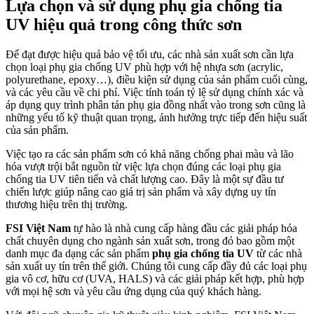
Lựa chọn và sử dụng phụ gia chống tia
UV hiệu quả trong công thức sơn
Để đạt được hiệu quả bảo vệ tối ưu, các nhà sản xuất sơn cần lựa
chọn loại phụ gia chống UV phù hợp với hệ nhựa sơn (acrylic,
polyurethane, epoxy…), điều kiện sử dụng của sản phẩm cuối cùng,
và các yêu cầu về chi phí. Việc tính toán tỷ lệ sử dụng chính xác và
áp dụng quy trình phân tán phụ gia đồng nhất vào trong sơn cũng là
những yếu tố kỹ thuật quan trọng, ảnh hưởng trực tiếp đến hiệu suất
của sản phẩm.
Việc tạo ra các sản phẩm sơn có khả năng chống phai màu và lão
hóa vượt trội bắt nguồn từ việc lựa chọn đúng các loại phụ gia
chống tia UV tiên tiến và chất lượng cao. Đây là một sự đầu tư
chiến lược giúp nâng cao giá trị sản phẩm và xây dựng uy tín
thương hiệu trên thị trường.
FSI Việt Nam
tự hào là nhà cung cấp hàng đầu các giải pháp hóa
chất chuyên dụng cho ngành sản xuất sơn, trong đó bao gồm một
danh mục đa dạng các sản phẩm
phụ gia chống tia UV
từ các nhà
sản xuất uy tín trên thế giới. Chúng tôi cung cấp đầy đủ các loại phụ
gia vô cơ, hữu cơ (UVA, HALS) và các giải pháp kết hợp, phù hợp
với mọi hệ sơn và yêu cầu ứng dụng của quý khách hàng.