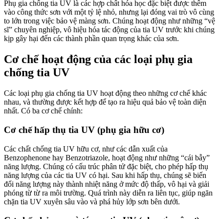
Phụ gia chống tia UV là các hợp chất hóa học đặc biệt được thêm
vào công thức sơn với một tỷ lệ nhỏ, nhưng lại đóng vai trò vô cùng
to lớn trong việc bảo vệ màng sơn. Chúng hoạt động như những “vệ
sĩ” chuyên nghiệp, vô hiệu hóa tác động của tia UV trước khi chúng
kịp gây hại đến các thành phần quan trọng khác của sơn.
Cơ chế hoạt động của các loại phụ gia
chống tia UV
Các loại phụ gia chống tia UV hoạt động theo những cơ chế khác
nhau, và thường được kết hợp để tạo ra hiệu quả bảo vệ toàn diện
nhất. Có ba cơ chế chính:
Cơ chế hấp thụ tia UV (phụ gia hữu cơ)
Các chất chống tia UV hữu cơ, như các dẫn xuất của
Benzophenone hay Benzotriazole, hoạt động như những “cái bẫy”
năng lượng. Chúng có cấu trúc phân tử đặc biệt, cho phép hấp thụ
năng lượng của các tia UV có hại. Sau khi hấp thụ, chúng sẽ biến
đổi năng lượng này thành nhiệt năng ở mức độ thấp, vô hại và giải
phóng từ từ ra môi trường. Quá trình này diễn ra liên tục, giúp ngăn
chặn tia UV xuyên sâu vào và phá hủy lớp sơn bên dưới.