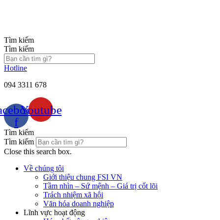
Chuyển
đến
nội
dung
Tìm kiếm
Tìm kiếm
Hotline
094 3311 678
acebook-
Youtube
f
Tìm kiếm
Tìm kiếm
Close this search box.
Về chúng tôi
Giới thiệu chung FSI VN
Tầm nhìn – Sứ mệnh – Giá trị cốt lõi
Trách nhiệm xã hội
Văn hóa doanh nghiệp
Lĩnh vực hoạt động