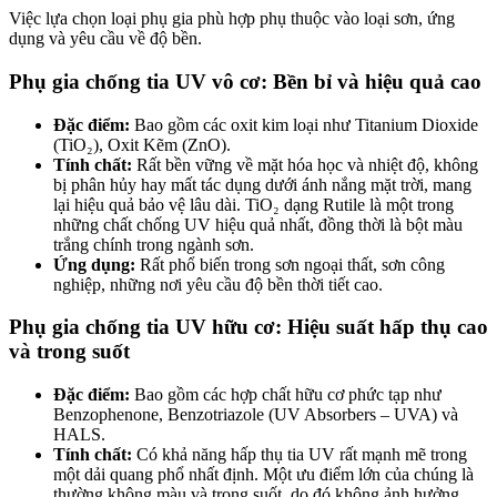
Việc lựa chọn loại phụ gia phù hợp phụ thuộc vào loại sơn, ứng
dụng và yêu cầu về độ bền.
Phụ gia chống tia UV vô cơ: Bền bỉ và hiệu quả cao
Đặc điểm:
Bao gồm các oxit kim loại như Titanium Dioxide
(TiO₂), Oxit Kẽm (ZnO).
Tính chất:
Rất bền vững về mặt hóa học và nhiệt độ, không
bị phân hủy hay mất tác dụng dưới ánh nắng mặt trời, mang
lại hiệu quả bảo vệ lâu dài. TiO₂ dạng Rutile là một trong
những chất chống UV hiệu quả nhất, đồng thời là bột màu
trắng chính trong ngành sơn.
Ứng dụng:
Rất phổ biến trong sơn ngoại thất, sơn công
nghiệp, những nơi yêu cầu độ bền thời tiết cao.
Phụ gia chống tia UV hữu cơ: Hiệu suất hấp thụ cao
và trong suốt
Đặc điểm:
Bao gồm các hợp chất hữu cơ phức tạp như
Benzophenone, Benzotriazole (UV Absorbers – UVA) và
HALS.
Tính chất:
Có khả năng hấp thụ tia UV rất mạnh mẽ trong
một dải quang phổ nhất định. Một ưu điểm lớn của chúng là
thường không màu và trong suốt, do đó không ảnh hưởng