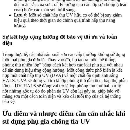
đến màu sắc của sơn, rất lý tưởng cho các lớp sơn bóng (clear
coat) hoặc các màu sơn tươi sáng.
Lưu ý:
Một số chất hấp thụ UV hữu cơ có thể bị suy giảm
hiệu quả theo thời gian do chính quá trình hấp thụ năng
lượng.
Sự kết hợp cộng hưởng để bảo vệ tối ưu và toàn
diện
Trong thực tế, các nhà sản xuất sơn cao cấp thường không sử dụng
một loại phụ gia đơn lẻ. Thay vào đó, họ tạo ra một “hệ thống
phòng thủ nhiều lớp” bằng cách kết hợp các loại phụ gia với nhau
để tận dụng hiệu ứng cộng hưởng. Một công thức phổ biến là kết
hợp một chất hấp thụ UV (UVA) và một chất ổn định ánh sáng
HALS. UVA sẽ đóng vai trò là lớp phòng thủ đầu tiên, hấp thụ phần
lớn tia UV. HALS sẽ đóng vai trò là lớp phòng thủ thứ hai, xử lý
nốt những gốc tự do do phần tia UV còn lại gây ra, giúp bảo vệ
màng sơn một cách toàn diện và kéo dài tuổi thọ của cả hệ thống
bảo vệ.
Ưu điểm và nhược điểm cần cân nhắc khi
sử dụng phụ gia chống tia UV