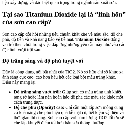
liệu xây dựng, và đặc biệt quan trọng trong ngành sản xuất sơn.
Tại sao Titanium Dioxide lại là “linh hồn”
của sơn cao cấp?
Sơn cao cấp đòi hỏi những tiêu chuẩn khắt khe về màu sắc, độ che
phủ, độ bền và khả năng bảo vệ bề mặt.
Titanium Dioxide
đóng
vai trò then chốt trong việc đáp ứng những yêu cầu này nhờ vào các
đặc tính vượt trội sau:
Độ trắng sáng và độ phủ tuyệt vời
Đây là công dụng nổi bật nhất của TiO2. Nó sở hữu chỉ số khúc xạ
ánh sáng cực cao, cao hơn hầu hết các loại bột màu trắng khác.
Điều này mang lại:
Độ trắng sáng vượt trội:
Giúp sơn có màu trắng tinh khiết,
rạng rỡ hoặc làm nền hoàn hảo để pha các màu sắc khác một
cách trung thực.
Độ che phủ (Opacity) cao:
Chỉ cần một lớp sơn mỏng cũng
có khả năng che phủ hiệu quả bề mặt cũ, tiết kiệm vật liệu và
thời gian thi công. Sơn cao cấp với hàm lượng TiO2 tối ưu sẽ
che lấp khuyết điểm tốt hơn hẳn sơn thông thường.