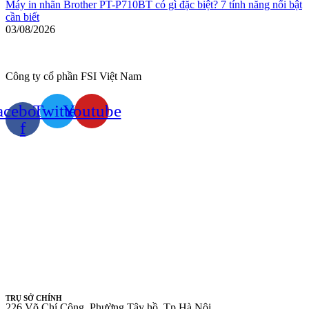
Máy in nhãn Brother PT-P710BT có gì đặc biệt? 7 tính năng nổi bật
cần biết
03/08/2026
Công ty cổ phần FSI Việt Nam
acebook-
Twitter
Youtube
f
TRỤ SỞ CHÍNH
226 Võ Chí Công, Phường Tây hồ, Tp Hà Nội