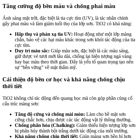
Tăng cường độ bền màu và chống phai màu
Ánh sáng mặt trời, đặc biệt là tia cực tím (UV), là tác nhân chính
gây phai màu và làm giảm tuổi thọ của lớp sơn. TiO2 có khả năng:
Hấp thụ và phản xạ tia UV:
Hoạt động như một lớp màng
chắn, bảo vệ các hạt màu khác trong sơn khỏi tác động của tia
cực tím.
Duy trì màu sắc:
Giúp màu sơn, đặc biệt là các màu sáng,
giữ được vẻ tươi mới lâu dài, chống lại hiện tượng ngả vàng
hay bạc màu theo thời gian. Đây là yếu tố quan trọng tạo nên
sự “bền vững” về mặt thẩm mỹ.
Cải thiện độ bền cơ học và khả năng chống chịu
thời tiết
TiO2 không chỉ tác động đến quang học mà còn góp phần củng cố
cấu trúc màng sơn:
Tăng độ cứng và chống mài mòn:
Làm cho bề mặt sơn
cứng chắc hơn, chịu được các tác động vật lý thông thường.
Chống phấn hóa (Chalking):
Giảm thiểu hiện tượng lớp sơn
bị phân hủy thành bột trắng dưới tác động của môi trường.
Khả năng chống chịu thời tiết:
Giúp màng sơn bền bỉ hơn