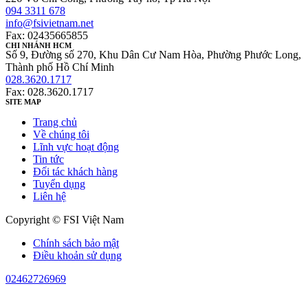
094 3311 678
info@fsivietnam.net
Fax: 02435665855
CHI NHÁNH HCM
Số 9, Đường số 270, Khu Dân Cư Nam Hòa, Phường Phước Long,
Thành phố Hồ Chí Minh
028.3620.1717
Fax: 028.3620.1717
SITE MAP
Trang chủ
Về chúng tôi
Lĩnh vực hoạt động
Tin tức
Đối tác khách hàng
Tuyển dụng
Liên hệ
Copyright © FSI Việt Nam
Chính sách bảo mật
Điều khoản sử dụng
02462726969