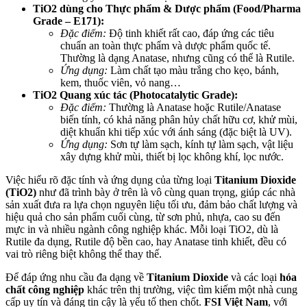
TiO2 dùng cho Thực phẩm & Dược phẩm (Food/Pharma
Grade – E171):
Đặc điểm:
Độ tinh khiết rất cao, đáp ứng các tiêu
chuẩn an toàn thực phẩm và dược phẩm quốc tế.
Thường là dạng Anatase, nhưng cũng có thể là Rutile.
Ứng dụng:
Làm chất tạo màu trắng cho kẹo, bánh,
kem, thuốc viên, vỏ nang…
TiO2 Quang xúc tác (Photocatalytic Grade):
Đặc điểm:
Thường là Anatase hoặc Rutile/Anatase
biến tính, có khả năng phân hủy chất hữu cơ, khử mùi,
diệt khuẩn khi tiếp xúc với ánh sáng (đặc biệt là UV).
Ứng dụng:
Sơn tự làm sạch, kính tự làm sạch, vật liệu
xây dựng khử mùi, thiết bị lọc không khí, lọc nước.
Việc hiểu rõ đặc tính và ứng dụng của từng loại
Titanium Dioxide
(TiO2)
như đã trình bày ở trên là vô cùng quan trọng, giúp các nhà
sản xuất đưa ra lựa chọn nguyên liệu tối ưu, đảm bảo chất lượng và
hiệu quả cho sản phẩm cuối cùng, từ sơn phủ, nhựa, cao su đến
mực in và nhiều ngành công nghiệp khác. Mỗi loại TiO2, dù là
Rutile đa dụng, Rutile độ bền cao, hay Anatase tinh khiết, đều có
vai trò riêng biệt không thể thay thế.
Để đáp ứng nhu cầu đa dạng về
Titanium Dioxide
và các loại
hóa
chất công nghiệp
khác trên thị trường, việc tìm kiếm một nhà cung
cấp uy tín và đáng tin cậy là yếu tố then chốt.
FSI Việt Nam
, với