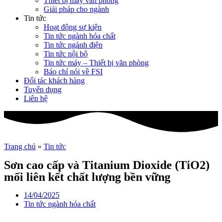
Thiết bị máy văn phòng
Giải pháp cho ngành
Tin tức
Hoạt động sự kiện
Tin tức ngành hóa chất
Tin tức ngành điện
Tin tức nội bộ
Tin tức máy – Thiết bị văn phòng
Báo chí nói về FSI
Đối tác khách hàng
Tuyển dụng
Liên hệ
Trang chủ
»
Tin tức
Sơn cao cấp và Titanium Dioxide (TiO2)
mối liên kết chất lượng bền vững
14/04/2025
Tin tức ngành hóa chất