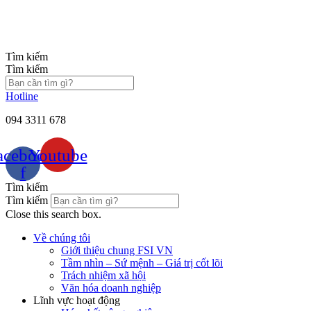
Chuyển
đến
nội
dung
Tìm kiếm
Tìm kiếm
Hotline
094 3311 678
acebook-
Youtube
f
Tìm kiếm
Tìm kiếm
Close this search box.
Về chúng tôi
Giới thiệu chung FSI VN
Tầm nhìn – Sứ mệnh – Giá trị cốt lõi
Trách nhiệm xã hội
Văn hóa doanh nghiệp
Lĩnh vực hoạt động