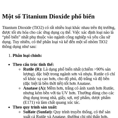
Một số Titanium Dioxide phổ biến
Titanium Dioxide (TiO2) có rất nhiều loại khác nhau trên thị trường,
được tối ưu hóa cho các ứng dụng cụ thể. Việc xác định loại nào là
“phổ biến” nhất phụ thuộc vào ngành công nghiệp và yêu cầu sử
dụng. Tuy nhiên, có thể phân loại và kể đến một số nhóm TiO2
thông dụng như sau:
Phân loại chính:
Theo cấu trúc tinh thể:
Rutile (R):
Là dạng phổ biến nhất (chiếm >90% sản
lượng), đặc biệt trong ngành sơn và nhựa. Rutile có chỉ
số khúc xạ cao hơn, cho độ phủ, độ trắng và độ bền
(đặc biệt là bền thời tiết) tốt hơn Anatase.
Anatase (A):
Mềm hơn, trắng có ánh xanh hơn Rutile,
nhưng kém bền với tia UV hơn. Thường dùng cho các
ứng dụng trong nhà, giấy, sợi, mỹ phẩm, dược phẩm
(E171) và làm chất quang xúc tác.
Theo quy trình sản xuất:
Sulfate (Sunfat):
Quy trình truyền thống, có thể sản
xuất cả Rutile và Anatase, thường chi phí thấp hơn.