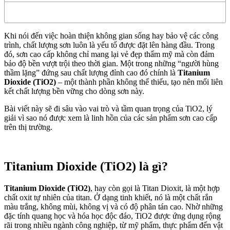
Khi nói đến việc hoàn thiện không gian sống hay bảo vệ các công
trình, chất lượng sơn luôn là yếu tố được đặt lên hàng đầu. Trong
đó, sơn cao cấp không chỉ mang lại vẻ đẹp thẩm mỹ mà còn đảm
bảo độ bền vượt trội theo thời gian. Một trong những “người hùng
thầm lặng” đứng sau chất lượng đỉnh cao đó chính là
Titanium
Dioxide (TiO2)
– một thành phần không thể thiếu, tạo nên mối liên
kết chất lượng bền vững cho dòng sơn này.
Bài viết này sẽ đi sâu vào vai trò và tầm quan trọng của TiO2, lý
giải vì sao nó được xem là linh hồn của các sản phẩm sơn cao cấp
trên thị trường.
Titanium Dioxide (TiO2) là gì?
Titanium Dioxide (TiO2)
, hay còn gọi là Titan Dioxit, là một hợp
chất oxit tự nhiên của titan. Ở dạng tinh khiết, nó là một chất rắn
màu trắng, không mùi, không vị và có độ phân tán cao. Nhờ những
đặc tính quang học và hóa học độc đáo, TiO2 được ứng dụng rộng
rãi trong nhiều ngành công nghiệp, từ mỹ phẩm, thực phẩm đến vật