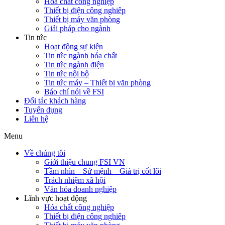
Hóa chất công nghiệp
Thiết bị điện công nghiêp
Thiết bị máy văn phòng
Giải pháp cho ngành
Tin tức
Hoạt động sự kiện
Tin tức ngành hóa chất
Tin tức ngành điện
Tin tức nội bộ
Tin tức máy – Thiết bị văn phòng
Báo chí nói về FSI
Đối tác khách hàng
Tuyển dụng
Liên hệ
Menu
Về chúng tôi
Giới thiệu chung FSI VN
Tầm nhìn – Sứ mệnh – Giá trị cốt lõi
Trách nhiệm xã hội
Văn hóa doanh nghiệp
Lĩnh vực hoạt động
Hóa chất công nghiệp
Thiết bị điện công nghiêp