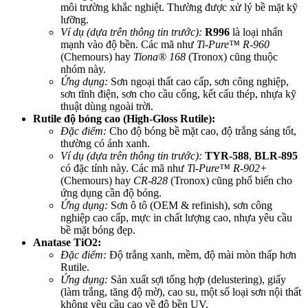
môi trường khắc nghiệt. Thường được xử lý bề mặt kỹ
lưỡng.
Ví dụ (dựa trên thông tin trước):
R996
là loại nhấn
mạnh vào độ bền. Các mã như
Ti-Pure™ R-960
(Chemours) hay
Tiona® 168
(Tronox) cũng thuộc
nhóm này.
Ứng dụng:
Sơn ngoại thất cao cấp, sơn công nghiệp,
sơn tĩnh điện, sơn cho cầu cống, kết cấu thép, nhựa kỹ
thuật dùng ngoài trời.
Rutile độ bóng cao (High-Gloss Rutile):
Đặc điểm:
Cho độ bóng bề mặt cao, độ trắng sáng tốt,
thường có ánh xanh.
Ví dụ (dựa trên thông tin trước):
TYR-588
,
BLR-895
có đặc tính này. Các mã như
Ti-Pure™ R-902+
(Chemours) hay
CR-828
(Tronox) cũng phổ biến cho
ứng dụng cần độ bóng.
Ứng dụng:
Sơn ô tô (OEM & refinish), sơn công
nghiệp cao cấp, mực in chất lượng cao, nhựa yêu cầu
bề mặt bóng đẹp.
Anatase TiO2:
Đặc điểm:
Độ trắng xanh, mềm, độ mài mòn thấp hơn
Rutile.
Ứng dụng:
Sản xuất sợi tổng hợp (delustering), giấy
(làm trắng, tăng độ mờ), cao su, một số loại sơn nội thất
không yêu cầu cao về độ bền UV.