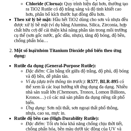
Chloride (Clorua):
Quy trình hiện đại hơn, thường tạo
ra TiO2 Rutile có độ trắng sáng và độ tinh khiết cao
hơn, phân bố kích thước hạt đồng đều hơn.
Theo xử lý bề mặt:
Hầu hết TiO2 dùng cho sơn và nhựa đều
được xử lý bề mặt (ví dụ bằng Alumina, Silica, Zirconia, hợp
chất hữu cơ) để cải thiện khả năng phân tán trong môi trường
cụ thể (sơn gốc nước, gốc dầu, nhựa), tăng độ bóng, độ bền,
chống phấn hóa…
Một số loại/nhóm Titanium Dioxide phổ biến theo ứng
dụng:
Rutile đa dụng (General-Purpose Rutile):
Đặc điểm:
Cân bằng tốt giữa độ trắng, độ phủ, độ bóng
và độ bền, dễ phân tán.
Ví dụ (dựa trên thông tin trước):
R577
,
BLR-895
có
thể xem là các loại hướng tới ứng dụng đa dạng. Nhiều
nhà sản xuất lớn (Chemours, Tronox, Lomon Billions,
Kronos…) có các mã sản phẩm đa dụng riêng rất phổ
biến.
Ứng dụng:
Sơn nội thất, sơn ngoại thất phổ thông,
nhựa, cao su, mực in.
Rutile độ bền cao (High-Durability Rutile):
Đặc điểm:
Tối ưu hóa khả năng chống chịu thời tiết,
chống phấn hóa, bền màu dưới tác động của UV và