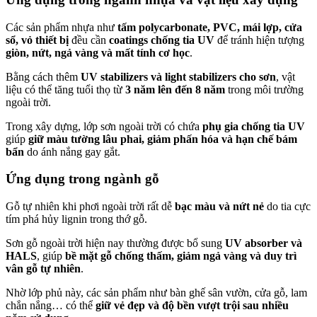
Các sản phẩm nhựa như
tấm polycarbonate, PVC, mái lợp, cửa
sổ, vỏ thiết bị
đều cần
coatings chống tia UV
để tránh hiện tượng
giòn, nứt, ngả vàng và mất tính cơ học
.
Bằng cách thêm
UV stabilizers và light stabilizers cho sơn
, vật
liệu có thể tăng tuổi thọ từ
3 năm lên đến 8 năm
trong môi trường
ngoài trời.
Trong xây dựng, lớp sơn ngoài trời có chứa
phụ gia chống tia UV
giúp
giữ màu tường lâu phai, giảm phấn hóa và hạn chế bám
bẩn
do ánh nắng gay gắt.
Ứng dụng trong ngành gỗ
Gỗ tự nhiên khi phơi ngoài trời rất dễ
bạc màu và nứt nẻ
do tia cực
tím phá hủy lignin trong thớ gỗ.
Sơn gỗ ngoài trời hiện nay thường được bổ sung
UV absorber và
HALS
, giúp
bề mặt gỗ chống thấm, giảm ngả vàng và duy trì
vân gỗ tự nhiên
.
Nhờ lớp phủ này, các sản phẩm như bàn ghế sân vườn, cửa gỗ, lam
chắn nắng… có thể
giữ vẻ đẹp và độ bền vượt trội sau nhiều