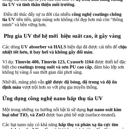
tia UV và tính thân thiện môi trường
.
Điều đó thúc đẩy sự ra đời của nhiều
công nghệ coatings chống
tia UV
tiên tiến, giúp màng sơn không chỉ đẹp hơn mà còn “thông
minh” và bền vững hơn.
Phụ gia UV thế hệ mới hiệu suất cao, ít gây vàng
Các dòng
UV absorber và HALS
hiện đại đã được cải tiến để
chịu
nhiệt tốt hơn, ít bay hơi và không gây đổi màu
.
Ví dụ:
Tinuvin 400, Tinuvin 123, Cyasorb 1164
được thiết kế đặc
biệt cho
coatings trong suốt và sơn PU cao cấp
, đảm bảo lớp sơn
không bị vàng ố sau thời gian dài phơi sáng.
Nhờ đó, màng phủ vẫn
giữ được độ bóng, độ trong và độ ổn
định màu
vượt trội hơn so với phụ gia truyền thống.
Ứng dụng công nghệ nano hấp thụ tia UV
Một trong những xu hướng nổi bật là sử dụng
hạt nano oxit kim
loại như TiO₂ và ZnO
được bao phủ bề mặt (surface-treated).
Các hạt nano này có khả năng
hấp thụ và phản xạ tia cực tím