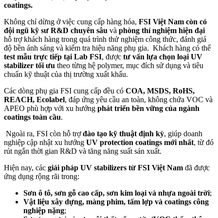
coatings.
Không chỉ dừng ở việc cung cấp hàng hóa,
FSI Việt Nam còn có
đội ngũ kỹ sư R&D chuyên sâu
và
phòng thí nghiệm hiện đại
hỗ trợ khách hàng trong quá trình thử nghiệm công thức, đánh giá
độ bền ánh sáng và kiểm tra hiệu năng phụ gia. Khách hàng có thể
test mẫu trực tiếp tại Lab FSI
, được
tư vấn lựa chọn loại UV
stabilizer tối ưu
theo từng hệ polymer, mục đích sử dụng và tiêu
chuẩn kỹ thuật của thị trường xuất khẩu.
Các dòng phụ gia FSI cung cấp đều có
COA, MSDS, RoHS,
REACH, Ecolabel
, đáp ứng yêu cầu an toàn, không chứa VOC và
APEO phù hợp với xu hướng
phát triển bền vững của ngành
coatings toàn cầu
.
Ngoài ra, FSI còn hỗ trợ
đào tạo kỹ thuật định kỳ
, giúp doanh
nghiệp cập nhật xu hướng
UV protection coatings mới nhất
, từ đó
rút ngắn thời gian R&D và tăng năng suất sản xuất.
Hiện nay, các
giải pháp UV stabilizers từ FSI Việt Nam
đã được
ứng dụng rộng rãi trong:
Sơn ô tô, sơn gỗ cao cấp, sơn kim loại và nhựa ngoài trời
;
Vật liệu xây dựng, màng phim, tấm lợp và coatings công
nghiệp nặng
;