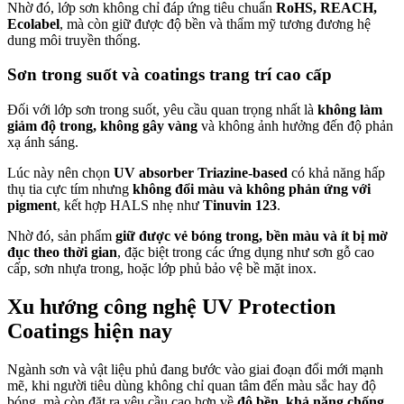
Nhờ đó, lớp sơn không chỉ đáp ứng tiêu chuẩn
RoHS, REACH,
Ecolabel
, mà còn giữ được độ bền và thẩm mỹ tương đương hệ
dung môi truyền thống.
Sơn trong suốt và coatings trang trí cao cấp
Đối với lớp sơn trong suốt, yêu cầu quan trọng nhất là
không làm
giảm độ trong, không gây vàng
và không ảnh hưởng đến độ phản
xạ ánh sáng.
Lúc này nên chọn
UV absorber Triazine-based
có khả năng hấp
thụ tia cực tím nhưng
không đổi màu và không phản ứng với
pigment
, kết hợp HALS nhẹ như
Tinuvin 123
.
Nhờ đó, sản phẩm
giữ được vẻ bóng trong, bền màu và ít bị mờ
đục theo thời gian
, đặc biệt trong các ứng dụng như sơn gỗ cao
cấp, sơn nhựa trong, hoặc lớp phủ bảo vệ bề mặt inox.
Xu hướng công nghệ UV Protection
Coatings hiện nay
Ngành sơn và vật liệu phủ đang bước vào giai đoạn đổi mới mạnh
mẽ, khi người tiêu dùng không chỉ quan tâm đến màu sắc hay độ
bóng, mà còn đặt ra yêu cầu cao hơn về
độ bền, khả năng chống