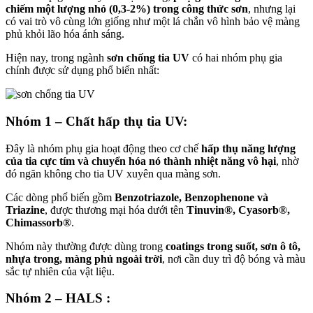
chiếm một lượng nhỏ (0,3-2%) trong công thức sơn
, nhưng lại
có vai trò vô cùng lớn giống như một lá chắn vô hình bảo vệ màng
phủ khỏi lão hóa ánh sáng.
Hiện nay, trong ngành
sơn chống tia UV
có hai nhóm phụ gia
chính được sử dụng phổ biến nhất:
Nhóm 1 – Chất hấp thụ tia UV:
Đây là nhóm phụ gia hoạt động theo cơ chế
hấp thụ năng lượng
của tia cực tím và chuyển hóa nó thành nhiệt năng vô hại
, nhờ
đó ngăn không cho tia UV xuyên qua màng sơn.
Các dòng phổ biến gồm
Benzotriazole, Benzophenone và
Triazine
, được thương mại hóa dưới tên
Tinuvin®, Cyasorb®,
Chimassorb®
.
Nhóm này thường được dùng trong
coatings trong suốt, sơn ô tô,
nhựa trong, màng phủ ngoài trời
, nơi cần duy trì độ bóng và màu
sắc tự nhiên của vật liệu.
Nhóm 2 – HALS :