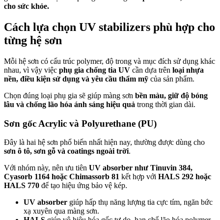
cho sức khỏe.
Cách lựa chọn UV stabilizers phù hợp cho
từng hệ sơn
Mỗi hệ sơn có cấu trúc polymer, độ trong và mục đích sử dụng khác
nhau, vì vậy việc
phụ gia chống tia UV
cần dựa trên
loại nhựa
nền, điều kiện sử dụng và yêu cầu thẩm mỹ
của sản phẩm.
Chọn đúng loại phụ gia sẽ giúp màng sơn
bền màu, giữ độ bóng
lâu và chống lão hóa ánh sáng hiệu quả
trong thời gian dài.
Sơn gốc Acrylic và Polyurethane (PU)
Đây là hai hệ sơn phổ biến nhất hiện nay, thường được dùng cho
sơn ô tô, sơn gỗ và coatings ngoài trời
.
Với nhóm này, nên ưu tiên
UV absorber như Tinuvin 384,
Cyasorb 1164 hoặc Chimassorb 81
kết hợp với
HALS 292 hoặc
HALS 770
để tạo hiệu ứng bảo vệ kép.
UV absorber
giúp hấp thụ năng lượng tia cực tím, ngăn bức
xạ xuyên qua màng sơn.
HALS
giúp vô hiệu hóa gốc tự do, hạn chế lão hóa polymer.