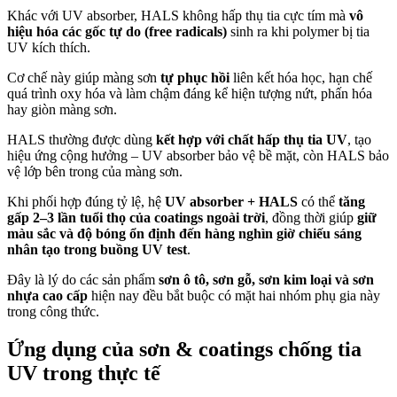
Khác với UV absorber, HALS không hấp thụ tia cực tím mà
vô
hiệu hóa các gốc tự do (free radicals)
sinh ra khi polymer bị tia
UV kích thích.
Cơ chế này giúp màng sơn
tự phục hồi
liên kết hóa học, hạn chế
quá trình oxy hóa và làm chậm đáng kể hiện tượng nứt, phấn hóa
hay giòn màng sơn.
HALS thường được dùng
kết hợp với chất hấp thụ tia UV
, tạo
hiệu ứng cộng hưởng – UV absorber bảo vệ bề mặt, còn HALS bảo
vệ lớp bên trong của màng sơn.
Khi phối hợp đúng tỷ lệ, hệ
UV absorber + HALS
có thể
tăng
gấp 2–3 lần tuổi thọ của coatings ngoài trời
, đồng thời giúp
giữ
màu sắc và độ bóng ổn định đến hàng nghìn giờ chiếu sáng
nhân tạo trong buồng UV test
.
Đây là lý do các sản phẩm
sơn ô tô, sơn gỗ, sơn kim loại và sơn
nhựa cao cấp
hiện nay đều bắt buộc có mặt hai nhóm phụ gia này
trong công thức.
Ứng dụng của sơn & coatings chống tia
UV trong thực tế