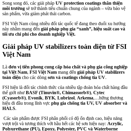
Song song đó, các giải pháp
UV protection coatings thân thiện
môi trường
sẽ trở thành tiêu chuẩn chung của ngành – vừa bảo vệ
sản phẩm, vừa giảm phát thải carbon.
FSI Việt Nam cùng nhiều đối tác quốc tế đang theo đuổi xu hướng
này nhằm mang đến
giải pháp phụ gia “xanh”, hiệu suất cao và
tối ưu chi phí cho doanh nghiệp Việt.
Giải pháp UV stabilizers toàn diện từ FSI
Việt Nam
Là
đơn vị tiên phong cung cấp hóa chất và phụ gia công nghiệp
tại Việt Nam
,
FSI Việt Nam
mang đến
giải pháp UV stabilizers
toàn diện
cho các dòng
sơn và coatings chống tia UV
.
FSI hiện là đối tác chính thức của nhiều tập đoàn hóa chất hàng đầu
thế giới như
BASF (Tinuvin®, Chimassorb®)
,
Cytec
(Cyasorb®)
,
Evonik
,
BYK
,
Lubrizol
,
Arkema
,…hững thương
hiệu đi đầu trong lĩnh vực
phụ gia chống tia UV, UV absorber và
HALS
.
Các sản phẩm được FSI phân phối có độ ổn định cao, hiệu năng
vượt trội và tương thích với hầu hết các hệ sơn hiện nay:
Acrylic,
Polyurethane (PU), Epoxy, Polyester, PVC và Waterborne