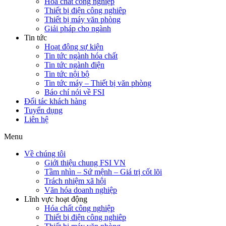
Hóa chất công nghiệp
Thiết bị điện công nghiêp
Thiết bị máy văn phòng
Giải pháp cho ngành
Tin tức
Hoạt động sự kiện
Tin tức ngành hóa chất
Tin tức ngành điện
Tin tức nội bộ
Tin tức máy – Thiết bị văn phòng
Báo chí nói về FSI
Đối tác khách hàng
Tuyển dụng
Liên hệ
Menu
Về chúng tôi
Giới thiệu chung FSI VN
Tầm nhìn – Sứ mệnh – Giá trị cốt lõi
Trách nhiệm xã hội
Văn hóa doanh nghiệp
Lĩnh vực hoạt động
Hóa chất công nghiệp
Thiết bị điện công nghiêp