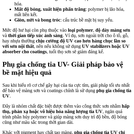
hóa.
Mất độ bóng, xuất hiện phấn trắng
: polymer bị lão hóa,
mất liên kết.
Giòn, nứt và bong tróc
: cấu trúc bề mặt bị suy yếu.
Mức độ hư hại còn phụ thuộc vào
loại polymer
,
độ dày màng sơn
và
thời gian tiếp xúc ánh sáng
. Ví dụ, sơn ngoài trời cho ô tô, gỗ,
hay nhựa thường
chịu cường độ UV cao hơn hàng chục lần so
với sơn nội thất
, nên nếu không sử dụng
UV stabilizers hoặc UV
absorber cho coatings
, tuổi thọ sơn sẽ giảm đáng kể.
Phụ gia chống tia UV- Giải pháp bảo vệ
bề mặt hiệu quả
Sau khi hiểu rõ cơ chế gây hại của tia cực tím, giải pháp tối ưu nhất
để bảo vệ màng sơn và coatings chính là sử dụng
phụ gia chống tia
UV
.
Đây là nhóm chất đặc biệt được thêm vào công thức sơn nhằm
hấp
thụ, phản xạ hoặc vô hiệu hóa năng lượng tia UV
, ngăn quá
trình phân hủy polymer và giúp màng sơn duy trì độ bền, độ bóng
cũng như màu sắc trong thời gian dài.
Khác với pigment hay chất tạo màng,
phụ gia chống tia UV chỉ