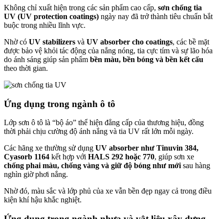
Không chỉ xuất hiện trong các sản phẩm cao cấp,
sơn chống tia
UV (UV protection coatings)
ngày nay đã trở thành tiêu chuẩn bắt
buộc trong nhiều lĩnh vực.
Nhờ có
UV stabilizers
và
UV absorber cho coatings
, các bề mặt
được bảo vệ khỏi tác động của nắng nóng, tia cực tím và sự lão hóa
do ánh sáng giúp sản phẩm
bền màu, bền bóng và bền kết cấu
theo thời gian.
Ứng dụng trong ngành ô tô
Lớp sơn ô tô là “bộ áo” thể hiện đẳng cấp của thương hiệu, đồng
thời phải chịu cường độ ánh nắng và tia UV rất lớn mỗi ngày.
Các hãng xe thường sử dụng
UV absorber như Tinuvin 384,
Cyasorb 1164
kết hợp với
HALS 292 hoặc 770
, giúp sơn xe
chống phai màu, chống vàng và giữ độ bóng như mới
sau hàng
nghìn giờ phơi nắng.
Nhờ đó, màu sắc và lớp phủ của xe vẫn bền đẹp ngay cả trong điều
kiện khí hậu khắc nghiệt.
Ứng dụng trong ngành nhựa và vật liệu xây dựng