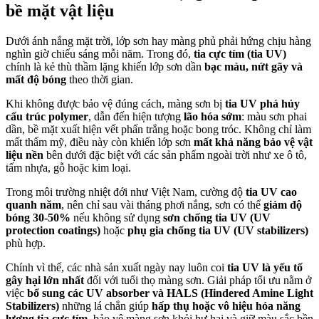
bề mặt vật liệu
Dưới ánh nắng mặt trời, lớp sơn hay màng phủ phải hứng chịu hàng
nghìn giờ chiếu sáng mỗi năm. Trong đó,
tia cực tím (tia UV)
chính là kẻ thù thầm lặng khiến lớp sơn dần
bạc màu, nứt gãy và
mất độ bóng
theo thời gian.
Khi không được bảo vệ đúng cách, màng sơn bị
tia UV phá hủy
cấu trúc polymer
, dẫn đến hiện tượng
lão hóa sớm
: màu sơn phai
dần, bề mặt xuất hiện vết phấn trắng hoặc bong tróc. Không chỉ làm
mất thẩm mỹ, điều này còn khiến lớp sơn
mất khả năng bảo vệ vật
liệu nền
bên dưới đặc biệt với các sản phẩm ngoài trời như xe ô tô,
tấm nhựa, gỗ hoặc kim loại.
Trong môi trường nhiệt đới như Việt Nam, cường độ
tia UV cao
quanh năm
, nên chỉ sau vài tháng phơi nắng, sơn có thể
giảm độ
bóng 30-50%
nếu không sử dụng
sơn chống tia UV (UV
protection coatings)
hoặc
phụ gia chống tia UV (UV stabilizers)
phù hợp.
Chính vì thế, các nhà sản xuất ngày nay luôn coi
tia UV là yếu tố
gây hại lớn nhất
đối với tuổi thọ màng sơn. Giải pháp tối ưu nằm ở
việc
bổ sung các UV absorber và HALS (Hindered Amine Light
Stabilizers)
những lá chắn giúp
hấp thụ hoặc vô hiệu hóa năng
lượng tia cực tím
, bảo vệ màng sơn khỏi hư hại và giữ màu sắc bền