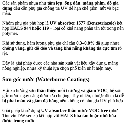
Các sản phẩm nhựa như
tấm lợp, ống dẫn, màng phim, đồ gia
dụng
đều cần phụ gia chống tia UV để hạn chế giòn, nứt và bạc
màu.
Nhóm phụ gia phù hợp là
UV absorber 1577 (Benzotriazole)
kết
hợp
HALS 944 hoặc 119
– loại có khả năng phân tán tốt trong nền
polymer.
Khi sử dụng, hàm lượng phụ gia chỉ cần
0,3–0,8%
đã giúp nhựa
chống vàng, giữ độ dẻo và tăng khả năng kháng tia cực tím
rõ
rệt.
Đây là giải pháp được các nhà sản xuất vật liệu xây dựng, màng
nông nghiệp, nhựa kỹ thuật lựa chọn phổ biến nhất hiện nay.
Sơn gốc nước (Waterborne Coatings)
Với xu hướng
sơn thân thiện môi trường và giảm VOC
, hệ sơn
gốc nước ngày càng được ưa chuộng. Tuy nhiên, nhược điểm là
dễ
bị phai màu và giảm độ bóng
nếu không có phụ gia UV phù hợp.
Giải pháp là sử dụng
UV absorber thân nước VOC-free
(như
Tinuvin DW series) kết hợp với
HALS hòa tan hoặc nhũ hóa
được trong nước
.