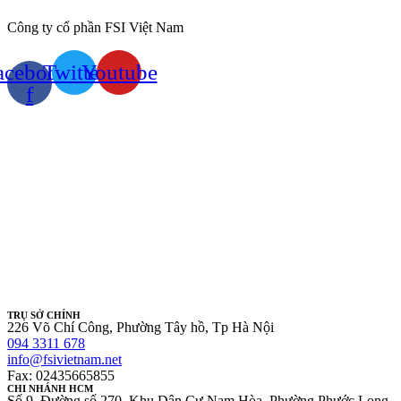
Công ty cổ phần FSI Việt Nam
acebook-
Twitter
Youtube
f
TRỤ SỞ CHÍNH
226 Võ Chí Công, Phường Tây hồ, Tp Hà Nội
094 3311 678
info@fsivietnam.net
Fax: 02435665855
CHI NHÁNH HCM
Số 9, Đường số 270, Khu Dân Cư Nam Hòa, Phường Phước Long,