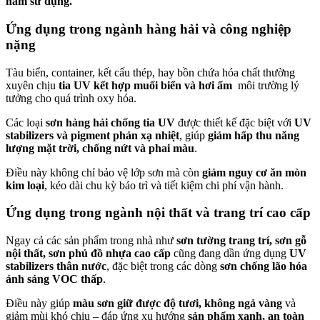
năm sử dụng.
Ứng dụng trong ngành hàng hải và công nghiệp
nặng
Tàu biển, container, kết cấu thép, hay bồn chứa hóa chất thường
xuyên chịu
tia UV kết hợp muối biển và hơi ẩm
môi trường lý
tưởng cho quá trình oxy hóa.
Các loại
sơn hàng hải chống tia UV
được thiết kế đặc biệt với
UV
stabilizers và pigment phản xạ nhiệt
, giúp
giảm hấp thu năng
lượng mặt trời, chống nứt và phai màu
.
Điều này không chỉ bảo vệ lớp sơn mà còn
giảm nguy cơ ăn mòn
kim loại
, kéo dài chu kỳ bảo trì và tiết kiệm chi phí vận hành.
Ứng dụng trong ngành nội thất và trang trí cao cấp
Ngay cả các sản phẩm trong nhà như
sơn tường trang trí, sơn gỗ
nội thất, sơn phủ đồ nhựa cao cấp
cũng đang dần ứng dụng
UV
stabilizers thân nước
, đặc biệt trong các dòng
sơn chống lão hóa
ánh sáng VOC thấp
.
Điều này giúp
màu sơn giữ được độ tươi, không ngả vàng
và
giảm mùi khó chịu – đáp ứng xu hướng
sản phẩm xanh, an toàn