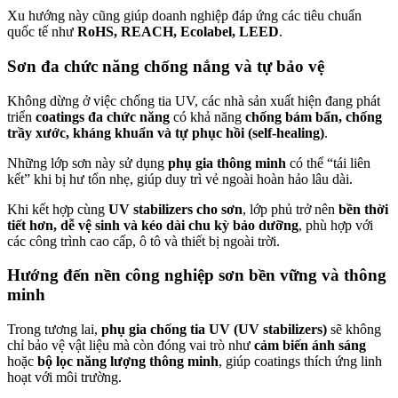
Xu hướng này cũng giúp doanh nghiệp đáp ứng các tiêu chuẩn
quốc tế như
RoHS, REACH, Ecolabel, LEED
.
Sơn đa chức năng chống nắng và tự bảo vệ
Không dừng ở việc chống tia UV, các nhà sản xuất hiện đang phát
triển
coatings đa chức năng
có khả năng
chống bám bẩn, chống
trầy xước, kháng khuẩn và tự phục hồi (self-healing)
.
Những lớp sơn này sử dụng
phụ gia thông minh
có thể “tái liên
kết” khi bị hư tổn nhẹ, giúp duy trì vẻ ngoài hoàn hảo lâu dài.
Khi kết hợp cùng
UV stabilizers cho sơn
, lớp phủ trở nên
bền thời
tiết hơn, dễ vệ sinh và kéo dài chu kỳ bảo dưỡng
, phù hợp với
các công trình cao cấp, ô tô và thiết bị ngoài trời.
Hướng đến nền công nghiệp sơn bền vững và thông
minh
Trong tương lai,
phụ gia chống tia UV (UV stabilizers)
sẽ không
chỉ bảo vệ vật liệu mà còn đóng vai trò như
cảm biến ánh sáng
hoặc
bộ lọc năng lượng thông minh
, giúp coatings thích ứng linh
hoạt với môi trường.