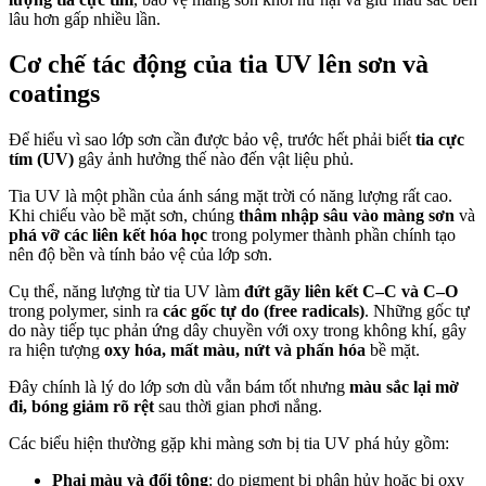
lâu hơn gấp nhiều lần.
Cơ chế tác động của tia UV lên sơn và
coatings
Để hiểu vì sao lớp sơn cần được bảo vệ, trước hết phải biết
tia cực
tím (UV)
gây ảnh hưởng thế nào đến vật liệu phủ.
Tia UV là một phần của ánh sáng mặt trời có năng lượng rất cao.
Khi chiếu vào bề mặt sơn, chúng
thâm nhập sâu vào màng sơn
và
phá vỡ các liên kết hóa học
trong polymer thành phần chính tạo
nên độ bền và tính bảo vệ của lớp sơn.
Cụ thể, năng lượng từ tia UV làm
đứt gãy liên kết C–C và C–O
trong polymer, sinh ra
các gốc tự do (free radicals)
. Những gốc tự
do này tiếp tục phản ứng dây chuyền với oxy trong không khí, gây
ra hiện tượng
oxy hóa, mất màu, nứt và phấn hóa
bề mặt.
Đây chính là lý do lớp sơn dù vẫn bám tốt nhưng
màu sắc lại mờ
đi, bóng giảm rõ rệt
sau thời gian phơi nắng.
Các biểu hiện thường gặp khi màng sơn bị tia UV phá hủy gồm:
Phai màu và đổi tông
: do pigment bị phân hủy hoặc bị oxy