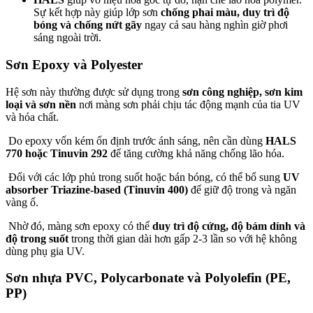
Sự kết hợp này giúp lớp sơn
chống phai màu, duy trì độ
bóng và chống nứt gãy
ngay cả sau hàng nghìn giờ phơi
sáng ngoài trời.
Sơn Epoxy và Polyester
Hệ sơn này thường được sử dụng trong
sơn công nghiệp, sơn kim
loại và sơn nền
nơi màng sơn phải chịu tác động mạnh của tia UV
và hóa chất.
Do epoxy vốn kém ổn định trước ánh sáng, nên cần dùng
HALS
770 hoặc Tinuvin 292
để tăng cường khả năng chống lão hóa.
Đối với các lớp phủ trong suốt hoặc bán bóng, có thể bổ sung
UV
absorber Triazine-based (Tinuvin 400)
để giữ độ trong và ngăn
vàng ố.
Nhờ đó, màng sơn epoxy có thể
duy trì độ cứng, độ bám dính và
độ trong suốt
trong thời gian dài hơn gấp 2-3 lần so với hệ không
dùng phụ gia UV.
Sơn nhựa PVC, Polycarbonate và Polyolefin (PE,
PP)