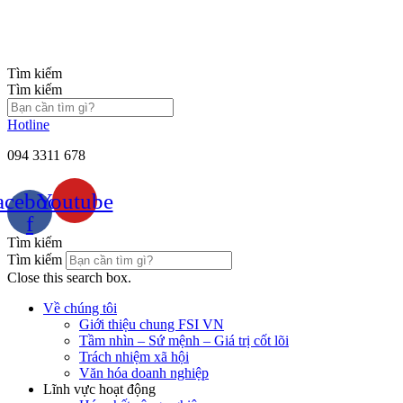
Chuyển
đến
nội
dung
Tìm kiếm
Tìm kiếm
Hotline
094 3311 678
acebook-
Youtube
f
Tìm kiếm
Tìm kiếm
Close this search box.
Về chúng tôi
Giới thiệu chung FSI VN
Tầm nhìn – Sứ mệnh – Giá trị cốt lõi
Trách nhiệm xã hội
Văn hóa doanh nghiệp
Lĩnh vực hoạt động