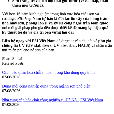
Sơn trang trí và sơn nội thất gốc nước (VOC thấp, thân
thiện môi trường)
.
Với hơn 16 năm kinh nghiệm trong lĩnh vực hóa chất sơn và
coatings,
FSI Việt Nam tự hào là đối tác tin cậy của hàng trăm
nhà máy sơn, phòng R&D và kỹ sư công nghệ trên toàn quốc
nơi mỗi giải pháp phụ gia đều được thiết kế để
mang lại hiệu quả
kỹ thuật tối đa và giá trị bền vững lâu dài.
Liên hệ ngay với FSI Việt Nam
để được tư vấn chi tiết về
phụ gia
chống tia UV (UV stabilizers, UV absorber, HALS)
và nhận mẫu
thử miễn phí cho hệ sơn của bạn.
Share Social
Related Posts
Cách bảo quản hóa chất an toàn trong kho đúng quy trình
07/08/2026
Dung môi công nghiệp dùng trong ngành sơn phổ biến
07/08/2026
Nhà cung cấp hóa chất công nghiệp tại Hà Nội | FSI Việt Nam
07/08/2026