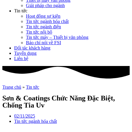
Thiết bị máy văn phòng
Giải pháp cho ngành
Tin tức
Hoạt động sự kiện
Tin tức ngành hóa chất
Tin tức ngành điện
Tin tức nội bộ
Tin tức máy – Thiết bị văn phòng
Báo chí nói về FSI
Đối tác khách hàng
Tuyển dụng
Liên hệ
Trang chủ
»
Tin tức
Sơn & Coatings Chức Năng Đặc Biệt,
Chống Tia Uv
02/11/2025
Tin tức ngành hóa chất