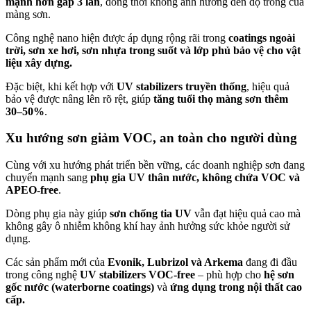
mạnh hơn gấp 3 lần
, đồng thời không ảnh hưởng đến độ trong của
màng sơn.
Công nghệ nano hiện được áp dụng rộng rãi trong
coatings ngoài
trời, sơn xe hơi, sơn nhựa trong suốt và lớp phủ bảo vệ cho vật
liệu xây dựng.
Đặc biệt, khi kết hợp với
UV stabilizers truyền thống
, hiệu quả
bảo vệ được nâng lên rõ rệt, giúp
tăng tuổi thọ màng sơn thêm
30–50%
.
Xu hướng sơn giảm VOC, an toàn cho người dùng
Cùng với xu hướng phát triển bền vững, các doanh nghiệp sơn đang
chuyển mạnh sang
phụ gia UV thân nước, không chứa VOC và
APEO-free
.
Dòng phụ gia này giúp
sơn chống tia UV
vẫn đạt hiệu quả cao mà
không gây ô nhiễm không khí hay ảnh hưởng sức khỏe người sử
dụng.
Các sản phẩm mới của
Evonik, Lubrizol và Arkema
đang đi đầu
trong công nghệ
UV stabilizers VOC-free
– phù hợp cho
hệ sơn
gốc nước (waterborne coatings)
và
ứng dụng trong nội thất cao
cấp.