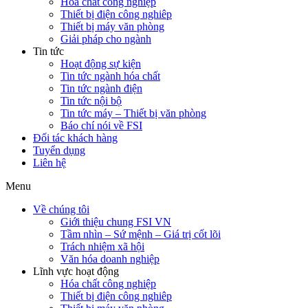
Hóa chất công nghiệp
Thiết bị điện công nghiêp
Thiết bị máy văn phòng
Giải pháp cho ngành
Tin tức
Hoạt động sự kiện
Tin tức ngành hóa chất
Tin tức ngành điện
Tin tức nội bộ
Tin tức máy – Thiết bị văn phòng
Báo chí nói về FSI
Đối tác khách hàng
Tuyển dụng
Liên hệ
Menu
Về chúng tôi
Giới thiệu chung FSI VN
Tầm nhìn – Sứ mệnh – Giá trị cốt lõi
Trách nhiệm xã hội
Văn hóa doanh nghiệp
Lĩnh vực hoạt động
Hóa chất công nghiệp
Thiết bị điện công nghiêp