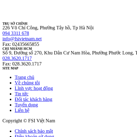
TRỤ SỞ CHÍNH
226 Võ Chí Công, Phường Tây hồ, Tp Hà Nội
094 3311 678
info@fsivietnam.net
Fax: 02435665855
CHI NHÁNH HCM
Số 9, Đường số 270, Khu Dân Cư Nam Hòa, Phường Phước Long, 
028.3620.1717
Fax: 028.3620.1717
SITE MAP
Trang chủ
Về chúng tôi
Lĩnh vực hoạt động
Tin tức
Đối tác khách hàng
Tuyển dụng
Liên hệ
Copyright © FSI Việt Nam
Chính sách bảo mật
Điều khoản sử dụng