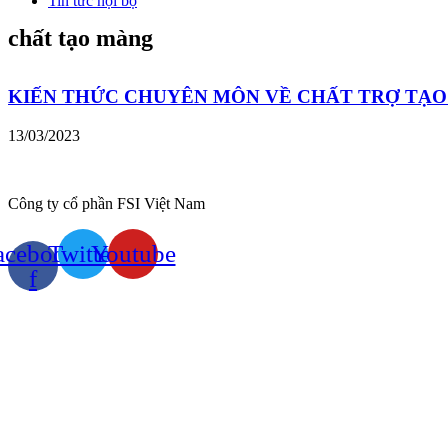
Tin tức nội bộ
chất tạo màng
KIẾN THỨC CHUYÊN MÔN VỀ CHẤT TRỢ TẠ
13/03/2023
Công ty cổ phần FSI Việt Nam
acebook-
Twitter
Youtube
f