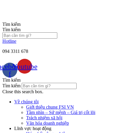
Chuyển
đến
nội
dung
Tìm kiếm
Tìm kiếm
Hotline
094 3311 678
acebook-
Youtube
f
Tìm kiếm
Tìm kiếm
Close this search box.
Về chúng tôi
Giới thiệu chung FSI VN
Tầm nhìn – Sứ mệnh – Giá trị cốt lõi
Trách nhiệm xã hội
Văn hóa doanh nghiệp
Lĩnh vực hoạt động