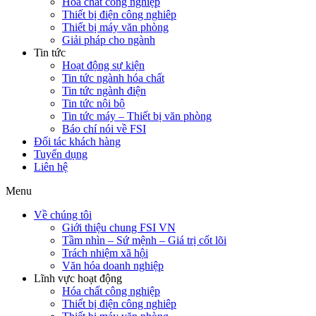
Hóa chất công nghiệp
Thiết bị điện công nghiêp
Thiết bị máy văn phòng
Giải pháp cho ngành
Tin tức
Hoạt động sự kiện
Tin tức ngành hóa chất
Tin tức ngành điện
Tin tức nội bộ
Tin tức máy – Thiết bị văn phòng
Báo chí nói về FSI
Đối tác khách hàng
Tuyển dụng
Liên hệ
Menu
Về chúng tôi
Giới thiệu chung FSI VN
Tầm nhìn – Sứ mệnh – Giá trị cốt lõi
Trách nhiệm xã hội
Văn hóa doanh nghiệp
Lĩnh vực hoạt động
Hóa chất công nghiệp
Thiết bị điện công nghiêp