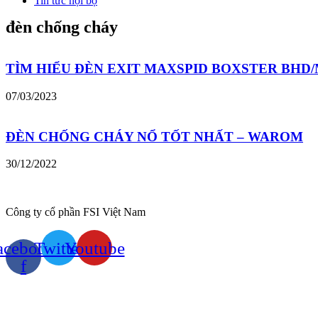
Tin tức nội bộ
đèn chống cháy
TÌM HIỂU ĐÈN EXIT MAXSPID BOXSTER BHD/
07/03/2023
ĐÈN CHỐNG CHÁY NỔ TỐT NHẤT – WAROM
30/12/2022
Công ty cổ phần FSI Việt Nam
acebook-
Twitter
Youtube
f