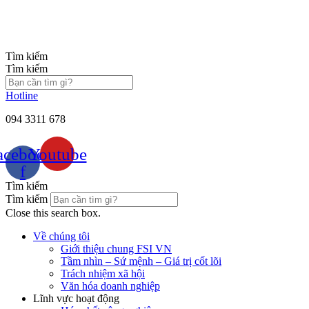
Chuyển
đến
nội
dung
Tìm kiếm
Tìm kiếm
Hotline
094 3311 678
acebook-
Youtube
f
Tìm kiếm
Tìm kiếm
Close this search box.
Về chúng tôi
Giới thiệu chung FSI VN
Tầm nhìn – Sứ mệnh – Giá trị cốt lõi
Trách nhiệm xã hội
Văn hóa doanh nghiệp
Lĩnh vực hoạt động