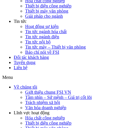
Hóa chất công nghiệp
Thiết bị điện công nghiêp
Thiết bị máy văn phòng
Giải pháp cho ngành
Tin tức
Hoạt động sự kiện
Tin tức ngành hóa chất
Tin tức ngành điện
Tin tức nội bộ
Tin tức máy – Thiết bị văn phòng
Báo chí nói về FSI
Đối tác khách hàng
Tuyển dụng
Liên hệ
Menu
Về chúng tôi
Giới thiệu chung FSI VN
Tầm nhìn – Sứ mệnh – Giá trị cốt lõi
Trách nhiệm xã hội
Văn hóa doanh nghiệp
Lĩnh vực hoạt động
Hóa chất công nghiệp
Thiết bị điện công nghiêp