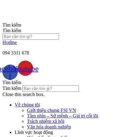
Chuyển
đến
nội
dung
Tìm kiếm
Tìm kiếm
Hotline
094 3311 678
acebook-
Youtube
f
Tìm kiếm
Tìm kiếm
Close this search box.
Về chúng tôi
Giới thiệu chung FSI VN
Tầm nhìn – Sứ mệnh – Giá trị cốt lõi
Trách nhiệm xã hội
Văn hóa doanh nghiệp
Lĩnh vực hoạt động