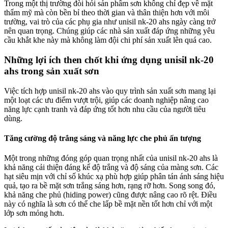
Trong một thị trường đòi hỏi sản phẩm sơn không chỉ đẹp về mặt
thẩm mỹ mà còn bền bỉ theo thời gian và thân thiện hơn với môi
trường, vai trò của các phụ gia như unisil nk-20 ahs ngày càng trở
nên quan trọng. Chúng giúp các nhà sản xuất đáp ứng những yêu
cầu khắt khe này mà không làm đội chi phí sản xuất lên quá cao.
Những lợi ích then chốt khi ứng dụng unisil nk-20
ahs trong sản xuất sơn
Việc tích hợp unisil nk-20 ahs vào quy trình sản xuất sơn mang lại
một loạt các ưu điểm vượt trội, giúp các doanh nghiệp nâng cao
năng lực cạnh tranh và đáp ứng tốt hơn nhu cầu của người tiêu
dùng.
Tăng cường độ trắng sáng và năng lực che phủ ấn tượng
Một trong những đóng góp quan trọng nhất của unisil nk-20 ahs là
khả năng cải thiện đáng kể độ trắng và độ sáng của màng sơn. Các
hạt siêu mịn với chỉ số khúc xạ phù hợp giúp phân tán ánh sáng hiệu
quả, tạo ra bề mặt sơn trắng sáng hơn, rạng rỡ hơn. Song song đó,
khả năng che phủ (hiding power) cũng được nâng cao rõ rệt. Điều
này có nghĩa là sơn có thể che lấp bề mặt nền tốt hơn chỉ với một
lớp sơn mỏng hơn.