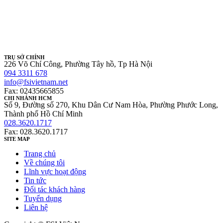
TRỤ SỞ CHÍNH
226 Võ Chí Công, Phường Tây hồ, Tp Hà Nội
094 3311 678
info@fsivietnam.net
Fax: 02435665855
CHI NHÁNH HCM
Số 9, Đường số 270, Khu Dân Cư Nam Hòa, Phường Phước Long,
Thành phố Hồ Chí Minh
028.3620.1717
Fax: 028.3620.1717
SITE MAP
Trang chủ
Về chúng tôi
Lĩnh vực hoạt động
Tin tức
Đối tác khách hàng
Tuyển dụng
Liên hệ