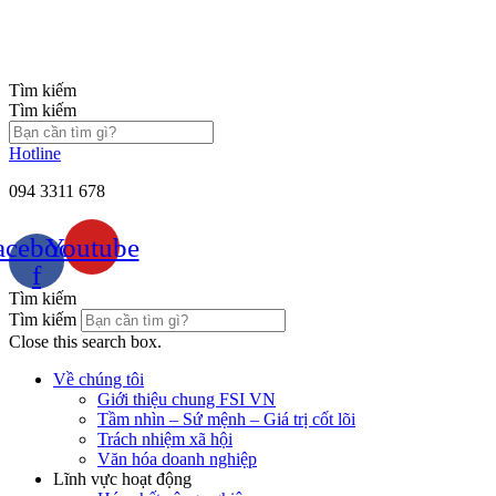
Chuyển
đến
nội
dung
Tìm kiếm
Tìm kiếm
Hotline
094 3311 678
acebook-
Youtube
f
Tìm kiếm
Tìm kiếm
Close this search box.
Về chúng tôi
Giới thiệu chung FSI VN
Tầm nhìn – Sứ mệnh – Giá trị cốt lõi
Trách nhiệm xã hội
Văn hóa doanh nghiệp
Lĩnh vực hoạt động