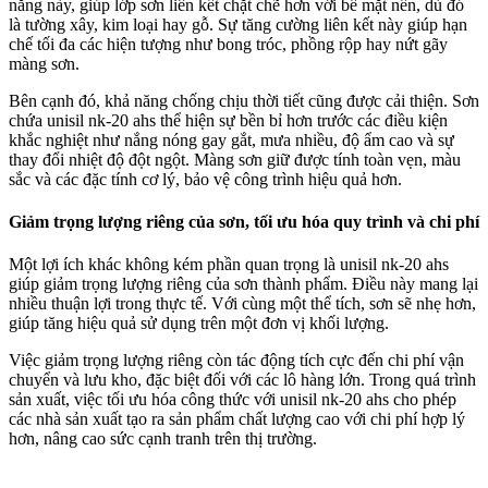
năng này, giúp lớp sơn liên kết chặt chẽ hơn với bề mặt nền, dù đó
là tường xây, kim loại hay gỗ. Sự tăng cường liên kết này giúp hạn
chế tối đa các hiện tượng như bong tróc, phồng rộp hay nứt gãy
màng sơn.
Bên cạnh đó, khả năng chống chịu thời tiết cũng được cải thiện. Sơn
chứa unisil nk-20 ahs thể hiện sự bền bỉ hơn trước các điều kiện
khắc nghiệt như nắng nóng gay gắt, mưa nhiều, độ ẩm cao và sự
thay đổi nhiệt độ đột ngột. Màng sơn giữ được tính toàn vẹn, màu
sắc và các đặc tính cơ lý, bảo vệ công trình hiệu quả hơn.
Giảm trọng lượng riêng của sơn, tối ưu hóa quy trình và chi phí
Một lợi ích khác không kém phần quan trọng là unisil nk-20 ahs
giúp giảm trọng lượng riêng của sơn thành phẩm. Điều này mang lại
nhiều thuận lợi trong thực tế. Với cùng một thể tích, sơn sẽ nhẹ hơn,
giúp tăng hiệu quả sử dụng trên một đơn vị khối lượng.
Việc giảm trọng lượng riêng còn tác động tích cực đến chi phí vận
chuyển và lưu kho, đặc biệt đối với các lô hàng lớn. Trong quá trình
sản xuất, việc tối ưu hóa công thức với unisil nk-20 ahs cho phép
các nhà sản xuất tạo ra sản phẩm chất lượng cao với chi phí hợp lý
hơn, nâng cao sức cạnh tranh trên thị trường.