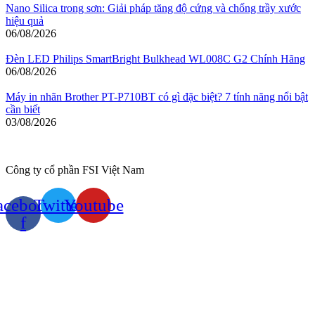
Nano Silica trong sơn: Giải pháp tăng độ cứng và chống trầy xước
hiệu quả
06/08/2026
Đèn LED Philips SmartBright Bulkhead WL008C G2 Chính Hãng
06/08/2026
Máy in nhãn Brother PT-P710BT có gì đặc biệt? 7 tính năng nổi bật
cần biết
03/08/2026
Công ty cổ phần FSI Việt Nam
acebook-
Twitter
Youtube
f