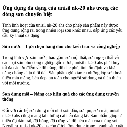
Ứng dụng đa dạng của unisil nk-20 ahs trong các
dòng sơn chuyên biệt
Tính linh hoạt của unisil nk-20 ahs cho phép sản phẩm này được
ứng dụng rộng rãi trong nhiều loại sơn khác nhau, đáp ứng các yêu
cầu kỹ thuật đa dạng.
Sơn nước – Lựa chọn hàng đầu cho kiến trúc và công nghiệp
Trong lĩnh vực sơn nước, bao gồm sơn nội thất, sơn ngoại thất và
các loại sơn phủ công nghiệp gốc nước, unisil nk-20 ahs phát huy
tối đa các ưu điểm về độ trắng, độ che phủ, tính ổn định và khả
năng chống chịu thời tiết. Sản phẩm giúp tạo ra những lớp sơn hoàn
thiện mịn màng, bền đẹp, an toàn cho người sử dụng và thân thiện
với môi trường.
Sơn dung môi – Nâng cao hiệu quả cho các ứng dụng truyền
thống
Đối với các hệ sơn dung môi như sơn dầu, sơn pu, sơn mài, unisil
nk-20 ahs cũng mang lại những cải tiến đáng kể. Sản phẩm giúp cải
thiện độ dàn trải, độ bóng, độ cứng và độ bền màu của màng sơn.
Ngoài ra, unisil nk-20 ahs còn được ứng dụng trong ngành sản xuất