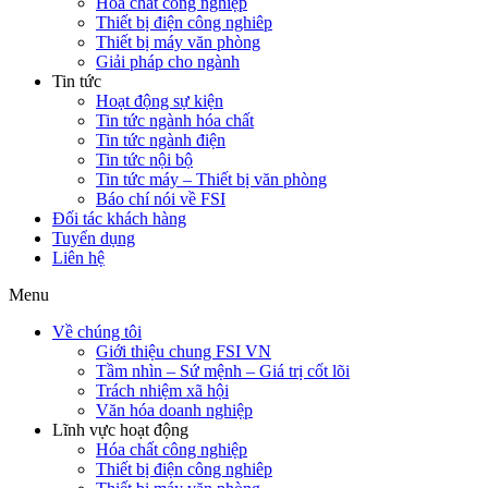
Hóa chất công nghiệp
Thiết bị điện công nghiêp
Thiết bị máy văn phòng
Giải pháp cho ngành
Tin tức
Hoạt động sự kiện
Tin tức ngành hóa chất
Tin tức ngành điện
Tin tức nội bộ
Tin tức máy – Thiết bị văn phòng
Báo chí nói về FSI
Đối tác khách hàng
Tuyển dụng
Liên hệ
Menu
Về chúng tôi
Giới thiệu chung FSI VN
Tầm nhìn – Sứ mệnh – Giá trị cốt lõi
Trách nhiệm xã hội
Văn hóa doanh nghiệp
Lĩnh vực hoạt động
Hóa chất công nghiệp
Thiết bị điện công nghiêp