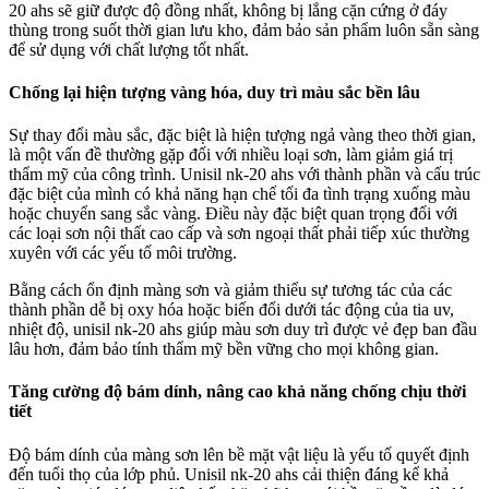
20 ahs sẽ giữ được độ đồng nhất, không bị lắng cặn cứng ở đáy
thùng trong suốt thời gian lưu kho, đảm bảo sản phẩm luôn sẵn sàng
để sử dụng với chất lượng tốt nhất.
Chống lại hiện tượng vàng hóa, duy trì màu sắc bền lâu
Sự thay đổi màu sắc, đặc biệt là hiện tượng ngả vàng theo thời gian,
là một vấn đề thường gặp đối với nhiều loại sơn, làm giảm giá trị
thẩm mỹ của công trình. Unisil nk-20 ahs với thành phần và cấu trúc
đặc biệt của mình có khả năng hạn chế tối đa tình trạng xuống màu
hoặc chuyển sang sắc vàng. Điều này đặc biệt quan trọng đối với
các loại sơn nội thất cao cấp và sơn ngoại thất phải tiếp xúc thường
xuyên với các yếu tố môi trường.
Bằng cách ổn định màng sơn và giảm thiểu sự tương tác của các
thành phần dễ bị oxy hóa hoặc biến đổi dưới tác động của tia uv,
nhiệt độ, unisil nk-20 ahs giúp màu sơn duy trì được vẻ đẹp ban đầu
lâu hơn, đảm bảo tính thẩm mỹ bền vững cho mọi không gian.
Tăng cường độ bám dính, nâng cao khả năng chống chịu thời
tiết
Độ bám dính của màng sơn lên bề mặt vật liệu là yếu tố quyết định
đến tuổi thọ của lớp phủ. Unisil nk-20 ahs cải thiện đáng kể khả