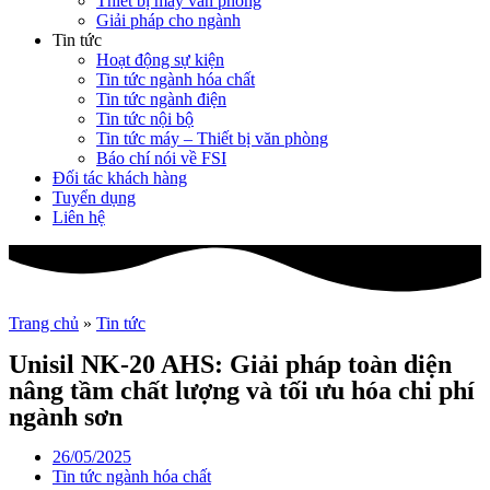
Thiết bị máy văn phòng
Giải pháp cho ngành
Tin tức
Hoạt động sự kiện
Tin tức ngành hóa chất
Tin tức ngành điện
Tin tức nội bộ
Tin tức máy – Thiết bị văn phòng
Báo chí nói về FSI
Đối tác khách hàng
Tuyển dụng
Liên hệ
Trang chủ
»
Tin tức
Unisil NK-20 AHS: Giải pháp toàn diện
nâng tầm chất lượng và tối ưu hóa chi phí
ngành sơn
26/05/2025
Tin tức ngành hóa chất