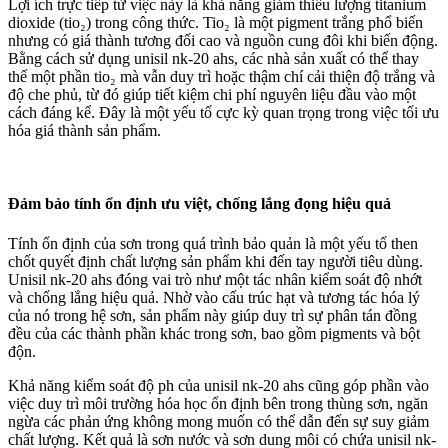
Lợi ích trực tiếp từ việc này là khả năng giảm thiểu lượng titanium
dioxide (tio₂) trong công thức. Tio₂ là một pigment trắng phổ biến
nhưng có giá thành tương đối cao và nguồn cung đôi khi biến động.
Bằng cách sử dụng unisil nk-20 ahs, các nhà sản xuất có thể thay
thế một phần tio₂ mà vẫn duy trì hoặc thậm chí cải thiện độ trắng và
độ che phủ, từ đó giúp tiết kiệm chi phí nguyên liệu đầu vào một
cách đáng kể. Đây là một yếu tố cực kỳ quan trọng trong việc tối ưu
hóa giá thành sản phẩm.
Đảm bảo tính ổn định ưu việt, chống lắng đọng hiệu quả
Tính ổn định của sơn trong quá trình bảo quản là một yếu tố then
chốt quyết định chất lượng sản phẩm khi đến tay người tiêu dùng.
Unisil nk-20 ahs đóng vai trò như một tác nhân kiểm soát độ nhớt
và chống lắng hiệu quả. Nhờ vào cấu trúc hạt và tương tác hóa lý
của nó trong hệ sơn, sản phẩm này giúp duy trì sự phân tán đồng
đều của các thành phần khác trong sơn, bao gồm pigments và bột
độn.
Khả năng kiểm soát độ ph của unisil nk-20 ahs cũng góp phần vào
việc duy trì môi trường hóa học ổn định bên trong thùng sơn, ngăn
ngừa các phản ứng không mong muốn có thể dẫn đến sự suy giảm
chất lượng. Kết quả là sơn nước và sơn dung môi có chứa unisil nk-