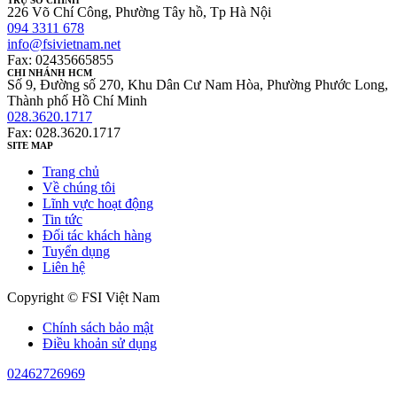
TRỤ SỞ CHÍNH
226 Võ Chí Công, Phường Tây hồ, Tp Hà Nội
094 3311 678
info@fsivietnam.net
Fax: 02435665855
CHI NHÁNH HCM
Số 9, Đường số 270, Khu Dân Cư Nam Hòa, Phường Phước Long,
Thành phố Hồ Chí Minh
028.3620.1717
Fax: 028.3620.1717
SITE MAP
Trang chủ
Về chúng tôi
Lĩnh vực hoạt động
Tin tức
Đối tác khách hàng
Tuyển dụng
Liên hệ
Copyright © FSI Việt Nam
Chính sách bảo mật
Điều khoản sử dụng
02462726969