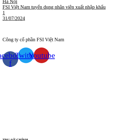
Hà Nội
FSI Việt Nam tuyển dụng nhân viên xuất nhập khẩu
1
31/07/2024
Công ty cổ phần FSI Việt Nam
acebook-
Twitter
Youtube
f