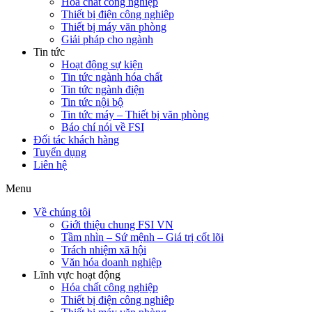
Hóa chất công nghiệp
Thiết bị điện công nghiêp
Thiết bị máy văn phòng
Giải pháp cho ngành
Tin tức
Hoạt động sự kiện
Tin tức ngành hóa chất
Tin tức ngành điện
Tin tức nội bộ
Tin tức máy – Thiết bị văn phòng
Báo chí nói về FSI
Đối tác khách hàng
Tuyển dụng
Liên hệ
Menu
Về chúng tôi
Giới thiệu chung FSI VN
Tầm nhìn – Sứ mệnh – Giá trị cốt lõi
Trách nhiệm xã hội
Văn hóa doanh nghiệp
Lĩnh vực hoạt động
Hóa chất công nghiệp
Thiết bị điện công nghiêp