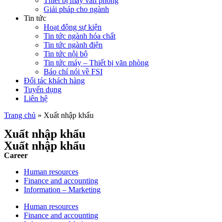
Thiết bị máy văn phòng
Giải pháp cho ngành
Tin tức
Hoạt động sự kiện
Tin tức ngành hóa chất
Tin tức ngành điện
Tin tức nội bộ
Tin tức máy – Thiết bị văn phòng
Báo chí nói về FSI
Đối tác khách hàng
Tuyển dụng
Liên hệ
Trang chủ
»
Xuất nhập khẩu
Xuất nhập khẩu
Xuất nhập khẩu
Career
Human resources
Finance and accounting
Information – Marketing
Human resources
Finance and accounting