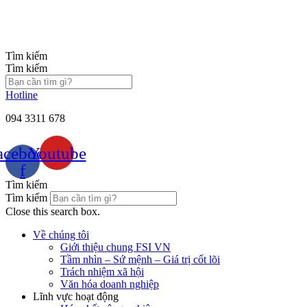
Chuyển
đến
nội
dung
Tìm kiếm
Tìm kiếm
Hotline
094 3311 678
acebook-
Youtube
f
Tìm kiếm
Tìm kiếm
Close this search box.
Về chúng tôi
Giới thiệu chung FSI VN
Tầm nhìn – Sứ mệnh – Giá trị cốt lõi
Trách nhiệm xã hội
Văn hóa doanh nghiệp
Lĩnh vực hoạt động